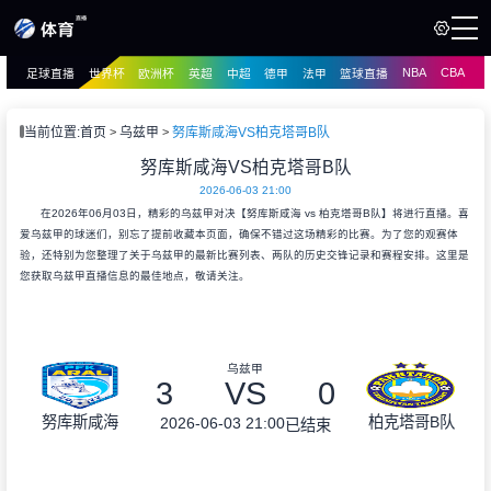
NBA
CBA
足球直播
世界杯
欧洲杯
英超
中超
德甲
法甲
篮球直播
页
直播
直播
当前位置:
首页
乌兹甲
努库斯咸海VS柏克塔哥B队
资讯
努库斯咸海VS柏克塔哥B队
资讯
2026-06-03 21:00
录像
录像
在2026年06月03日，精彩的乌兹甲对决【努库斯咸海 vs 柏克塔哥B队】将进行直播。喜
爱乌兹甲的球迷们，别忘了提前收藏本页面，确保不错过这场精彩的比赛。为了您的观赛体
验，还特别为您整理了关于乌兹甲的最新比赛列表、两队的历史交锋记录和赛程安排。这里是
您获取乌兹甲直播信息的最佳地点，敬请关注。
乌兹甲
3
VS
0
努库斯咸海
柏克塔哥B队
2026-06-03 21:00
已结束