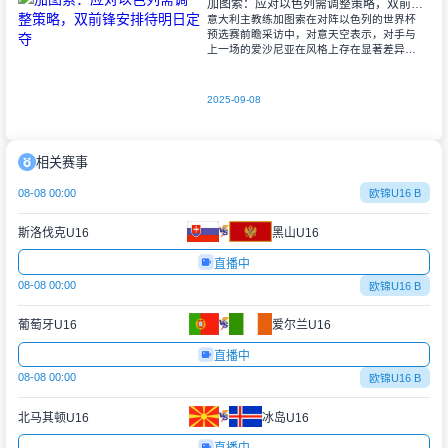
加图索：应对以色列需调整策略，双前锋安排待明日定夺
意大利主教练加图索在对阵以色列的世界杯
预选赛前瞻采访中，对意天空表示，对手与
上一场的爱沙尼亚在风格上存在显著差异。
他指出，爱沙尼亚更依赖身体对抗和强硬防
守，而以色列则是一支技术细腻、反击能力
出色的
2025-09-08
相关赛事
08-08 00:00
欧锦U16 B
斯洛伐克U16
黑山U16
直播中
08-08 00:00
欧锦U16 B
葡萄牙U16
爱尔兰U16
直播中
08-08 00:00
欧锦U16 B
北马其顿U16
冰岛U16