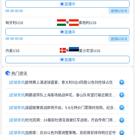
直播中
08-08 00:00
欧锦U16 B
匈牙利U16
奥地利U16
直播中
08-08 00:00
欧锦U16 B
丹麦U16
爱沙尼亚U16
直播中
热门资讯
[足球资讯]
欧预赛上演进球盛宴，意大利5比4险胜以色列控球占优
[足球资讯]
韩鹏或带队上海客场挑战申花，泰山队有望打破近期交锋劣势
[足球资讯]
渝超联赛首战即将开启，5.6元特价门票限时抢购，纪念礼品同步赠送
[足球资讯]
时光回溯：24载前杜德克首披红军战袍，开启传奇门将生涯
[足球资讯]
加图索：应对以色列需调整策略，双前锋安排待明日定夺