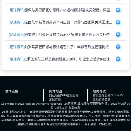
[足球资讯]
德佩与奥亚萨瓦尔领跑2025欧洲国脚进攻贡献榜，佩里西奇紧随其后
[足球资讯]
法国队坚持登贝莱完全可出战，巴黎与国家队关系因球员伤情再度紧张
[足球资讯]
巴黎迪士尼公开致歉拉菲尼亚 安排专属角色见面会补偿受冷落经历
[足球资讯]
前罗马高管回顾与穆帅短暂共事：幽默背后是管理挑战
[足球资讯]
C罗国家队进球总数刷新至140球，职业生涯总计942球
友情链接
网站地图
站内导航
NBA
NBA
CBA
网站地图
篮球直播
首页
篮球直播
足球直播
足球直播
英超
Copyright © 2026 fxzjt.cn. All Rights Reserved.
24直播网
版权所有 页面更新时间：2026年08月08
日 02时11分
备案信息
24直播网24小时为广大球迷提供全面及时的赛事直播和资讯完全绿色安全无插件，稳定安全的直播
网，每天收集最新的体育直播资讯，原创大数据足球篮球赛果预测，历史战绩，情报分析,足球直播所
有直播信号均由用户收集或从搜索引擎搜索整理获得，所有内容均来自互联网，我们自身不提供任何
直播信号和视频内容如有侵犯您的权益请通知我们，我们会第一时间处理。