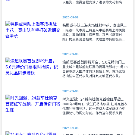
以色列，比赛全程充满了进攻的火花和高效
的射门机会。赛后技术统计显示，以色列在
控球率上以46%对54%不敌意大利，而在射
2025-09-09
韩鹏或带队上海客场挑战申花，泰山队有望打破近期交锋劣势
山东泰山队本周五将迎来中超赛场上的关键
战役，客场对阵上海申花。来自《济南时
报》的最新消息指出，代理主帅韩鹏极有可
能继续执掌教鞭，率队出征上海，这场鲁沪
对决无疑成为其执教能力的又一次重要检
验。
2025-09-08
渝超联赛首战即将开启，5.6元特价门票限时抢购，纪念礼品同步赠送
重庆城市足球超级联赛的揭幕战即将于9月13
日在重庆大田湾体育场激情上演，首场比赛
将由渝中区代表队对阵九龙坡区代表队。据
重庆广电第1眼透露，门票发售将于9月9日上
午10时准时开始，每张票价仅为5.6
2025-09-08
时光回溯：24载前杜德克首披红军战袍，开启传奇门将生涯
2001年9月8日，波兰门将杰尔兹-杜德克首次
代表利物浦登场，这一天成为红军球迷心中
值得铭记的历史时刻。作为当年夏季从费耶
诺德转会而来的新援，杜德克迅速融入球
队，开启了自己在英超赛场的辉煌篇章。
2025-09-08