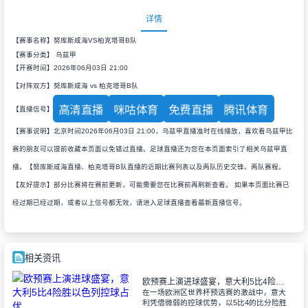
详情
【赛事名称】努库斯咸海VS柏克塔哥B队
【赛事分类】
乌兹甲
【开赛时间】2026年06月03日 21:00
【对阵双方】努库斯咸海 vs 柏克塔哥B队
高清直播
咪咕体育
免费直播
腾讯体育
【直播信号】
【赛事说明】北京时间2026年06月03日 21:00，乌兹甲直播准时在线播放，喜欢看乌兹甲比
赛的朋友可以提前收藏本页面以免错过直播。足球直播还为您在本页面索引了相关乌兹甲直
播、【努库斯咸海直播、柏克塔哥B队直播的近期比赛列表以及两队历史交锋、两队赛程。
【友好提示】部分比赛将在赛前更新，可能需要您在比赛前再刷新查看。 如果本页面比赛已
经过期已经过期，或者以上信号都无效，请进入足球直播查看最新直播信号。
相关资讯
欧预赛上演进球盛宴，意大利5比4险胜以色列控球占优
在一场欧洲区世界杯预选赛的激战中，意大
利凭借微弱的控球优势，以5比4的比分险胜