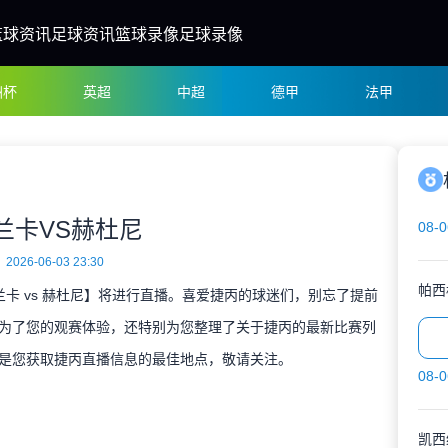
篮球资讯
足球资讯
篮球录像
足球录像
洲杯
英超
中超
德甲
法甲
兰卡VS赫杜尼
08-0
2026-06-03 23:30
帕西
波兰卡 vs 赫杜尼】将进行直播。喜爱捷丙的球迷们，别忘了提前
为了您的观赛体验，还特别为您整理了关于捷丙的最新比赛列
是您获取捷丙直播信息的最佳地点，敬请关注。
08-0
凯西