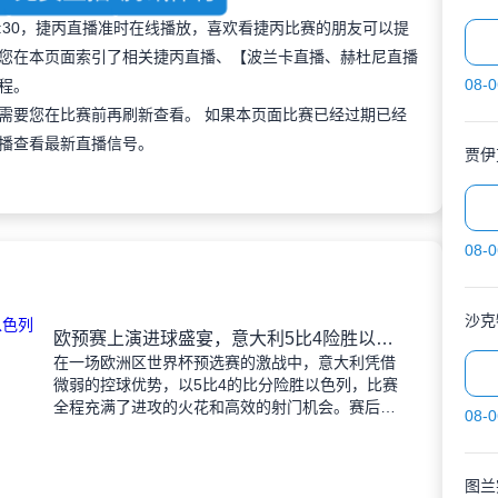
 23:30，捷丙直播准时在线播放，喜欢看捷丙比赛的朋友可以提
您在本页面索引了相关捷丙直播、【波兰卡直播、赫杜尼直播
08-0
程。
需要您在比赛前再刷新查看。 如果本页面比赛已经过期已经
播查看最新直播信号。
贾伊
08-0
沙克
欧预赛上演进球盛宴，意大利5比4险胜以色列控球占优
在一场欧洲区世界杯预选赛的激战中，意大利凭借
微弱的控球优势，以5比4的比分险胜以色列，比赛
全程充满了进攻的火花和高效的射门机会。赛后技
08-0
术统计显示，以色列在控球率上以46%对54%不敌
意大利，而在射
图兰