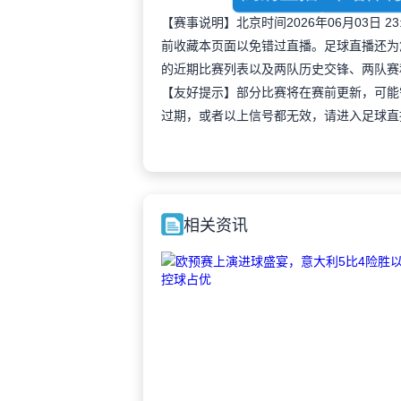
【赛事说明】北京时间2026年06月03日
前收藏本页面以免错过直播。足球直播还为
的近期比赛列表以及两队历史交锋、两队赛
【友好提示】部分比赛将在赛前更新，可能
过期，或者以上信号都无效，请进入足球直
相关资讯