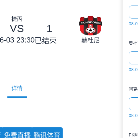
捷丙
08-0
VS
1
6-03 23:30
已结束
赫杜尼
奥杜
08-0
详情
阿克
08-0
育
免费直播
腾讯体育
FK