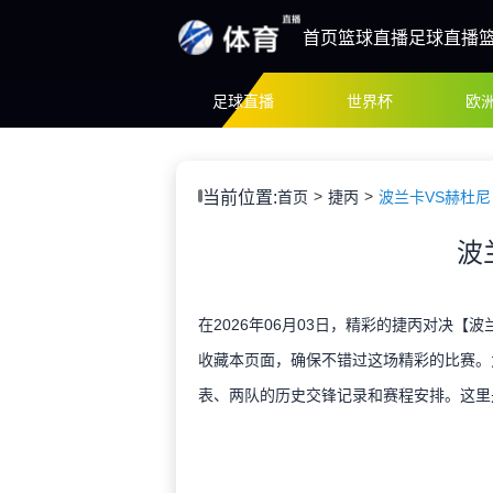
首页
篮球直播
足球直播
足球直播
世界杯
欧
当前位置:
首页
捷丙
波兰卡VS赫杜尼
波
在2026年06月03日，精彩的捷丙对决【
收藏本页面，确保不错过这场精彩的比赛。
表、两队的历史交锋记录和赛程安排。这里