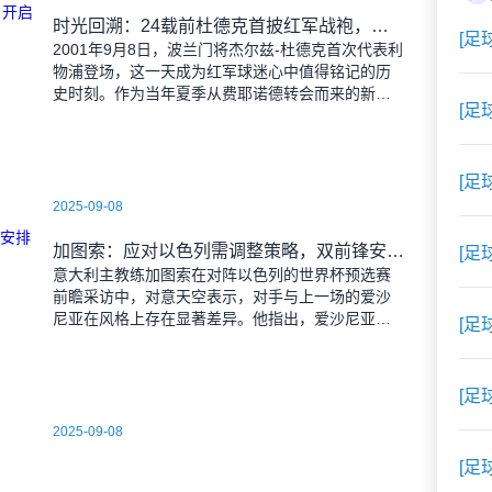
时光回溯：24载前杜德克首披红军战袍，开启传奇门将生涯
[足
2001年9月8日，波兰门将杰尔兹-杜德克首次代表利
物浦登场，这一天成为红军球迷心中值得铭记的历
史时刻。作为当年夏季从费耶诺德转会而来的新
[足
援，杜德克迅速融入球队，开启了自己在英超赛场
的辉煌篇章。
[足
2025-09-08
加图索：应对以色列需调整策略，双前锋安排待明日定夺
[足
意大利主教练加图索在对阵以色列的世界杯预选赛
前瞻采访中，对意天空表示，对手与上一场的爱沙
尼亚在风格上存在显著差异。他指出，爱沙尼亚更
[足
依赖身体对抗和强硬防守，而以色列则是一支技术
细腻、反击能力出色的
[足
2025-09-08
[足