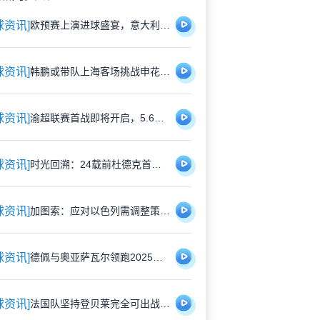
球资讯]
欧预赛上演进球盛宴，意大利5比4险胜以色列控球占优
球资讯]
韩鹏或带队上海客场挑战申花，泰山队有望打破近期交锋劣势
球资讯]
渝超联赛首战即将开启，5.6元特价门票限时抢购，纪念礼品同步赠送
球资讯]
时光回溯：24载前杜德克首披红军战袍，开启传奇门将生涯
球资讯]
加图索：应对以色列需调整策略，双前锋安排待明日定夺
球资讯]
德佩与奥亚萨瓦尔领跑2025欧洲国脚进攻贡献榜，佩里西奇紧随其后
球资讯]
法国队坚持登贝莱完全可出战，巴黎与国家队关系因球员伤情再度紧张