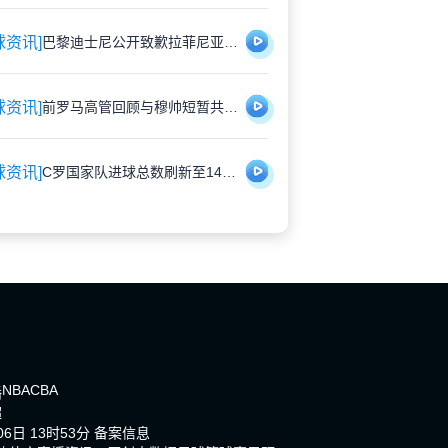
球资讯]
巴黎迪士尼公开致歉拉菲尼亚 安排专属角色见面会补偿受冷落经历
球资讯]
前罗马高管回顾与穆帅短暂共事：幽默背后是管理挑战
球资讯]
C罗国家队进球总数刷新至140球，职业生涯总计942球
NBA
CBA
播
超
6日 13时53分
备案信息