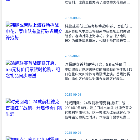
以色列，比赛全程充满了进攻的火花和高效
的射门机会。赛后技术统计显示，以色列在
控球率上以46%对54%不敌意大利，而在射
2025-09-09
韩鹏或带队上海客场挑战申花，泰山队有望打破近期交锋劣势
山东泰山队本周五将迎来中超赛场上的关键
战役，客场对阵上海申花。来自《济南时
报》的最新消息指出，代理主帅韩鹏极有可
能继续执掌教鞭，率队出征上海，这场鲁沪
对决无疑成为其执教能力的又一次重要检
验。
2025-09-08
渝超联赛首战即将开启，5.6元特价门票限时抢购，纪念礼品同步赠送
重庆城市足球超级联赛的揭幕战即将于9月13
日在重庆大田湾体育场激情上演，首场比赛
将由渝中区代表队对阵九龙坡区代表队。据
重庆广电第1眼透露，门票发售将于9月9日上
午10时准时开始，每张票价仅为5.6
2025-09-08
时光回溯：24载前杜德克首披红军战袍，开启传奇门将生涯
2001年9月8日，波兰门将杰尔兹-杜德克首次
代表利物浦登场，这一天成为红军球迷心中
值得铭记的历史时刻。作为当年夏季从费耶
诺德转会而来的新援，杜德克迅速融入球
队，开启了自己在英超赛场的辉煌篇章。
2025-09-08