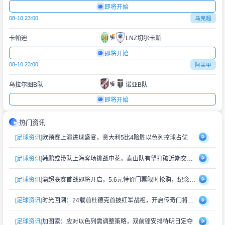
即将开始
08-10 23:00
乌克超
卡帕迪
LNZ切尔卡斯
即将开始
08-10 23:00
阿美甲
乌拉尔图B队
诺亚B队
即将开始
热门资讯
[足球资讯]
欧预赛上演进球盛宴，意大利5比4险胜以色列控球占优
[足球资讯]
韩鹏或带队上海客场挑战申花，泰山队有望打破近期交锋劣势
[足球资讯]
渝超联赛首战即将开启，5.6元特价门票限时抢购，纪念礼品同步赠送
[足球资讯]
时光回溯：24载前杜德克首披红军战袍，开启传奇门将生涯
[足球资讯]
加图索：应对以色列需调整策略，双前锋安排待明日定夺