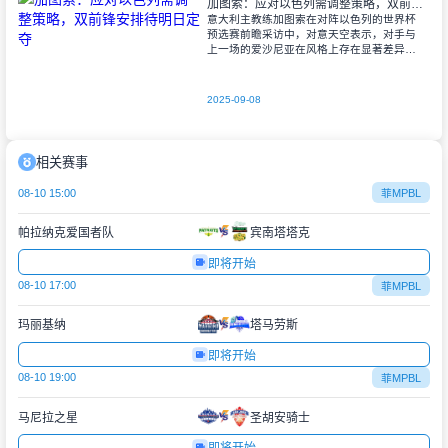
加图索：应对以色列需调整策略，双前锋安排待明日定夺
意大利主教练加图索在对阵以色列的世界杯
预选赛前瞻采访中，对意天空表示，对手与
上一场的爱沙尼亚在风格上存在显著差异。
他指出，爱沙尼亚更依赖身体对抗和强硬防
守，而以色列则是一支技术细腻、反击能力
出色的
2025-09-08
相关赛事
08-10 15:00
菲MPBL
帕拉纳克爱国者队
宾南塔塔克
即将开始
08-10 17:00
菲MPBL
玛丽基纳
塔马劳斯
即将开始
08-10 19:00
菲MPBL
马尼拉之星
圣胡安骑士