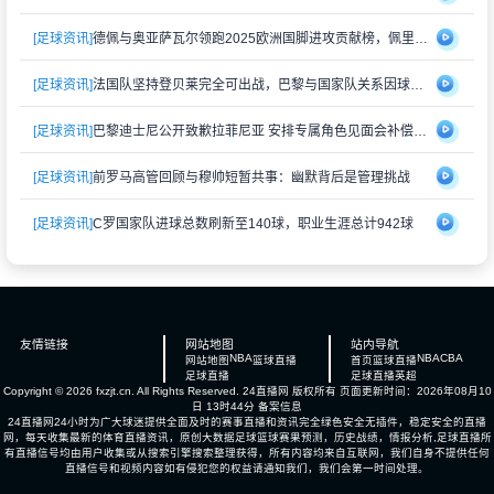
[足球资讯]
德佩与奥亚萨瓦尔领跑2025欧洲国脚进攻贡献榜，佩里西奇紧随其后
[足球资讯]
法国队坚持登贝莱完全可出战，巴黎与国家队关系因球员伤情再度紧张
[足球资讯]
巴黎迪士尼公开致歉拉菲尼亚 安排专属角色见面会补偿受冷落经历
[足球资讯]
前罗马高管回顾与穆帅短暂共事：幽默背后是管理挑战
[足球资讯]
C罗国家队进球总数刷新至140球，职业生涯总计942球
友情链接
网站地图
站内导航
NBA
NBA
CBA
网站地图
篮球直播
首页
篮球直播
足球直播
足球直播
英超
Copyright © 2026 fxzjt.cn. All Rights Reserved.
24直播网
版权所有 页面更新时间：2026年08月10
日 13时44分
备案信息
24直播网24小时为广大球迷提供全面及时的赛事直播和资讯完全绿色安全无插件，稳定安全的直播
网，每天收集最新的体育直播资讯，原创大数据足球篮球赛果预测，历史战绩，情报分析,足球直播所
有直播信号均由用户收集或从搜索引擎搜索整理获得，所有内容均来自互联网，我们自身不提供任何
直播信号和视频内容如有侵犯您的权益请通知我们，我们会第一时间处理。