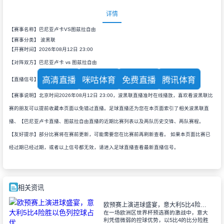
详情
【赛事名称】巴尼亚卢卡VS图兹拉自由
【赛事分类】
波黑联
【开赛时间】2026年08月12日 23:00
【对阵双方】巴尼亚卢卡 vs 图兹拉自由
高清直播
咪咕体育
免费直播
腾讯体育
【直播信号】
【赛事说明】北京时间2026年08月12日 23:00，波黑联直播准时在线播放，喜欢看波黑联比
赛的朋友可以提前收藏本页面以免错过直播。足球直播还为您在本页面索引了相关波黑联直
播、【巴尼亚卢卡直播、图兹拉自由直播的近期比赛列表以及两队历史交锋、两队赛程。
【友好提示】部分比赛将在赛前更新，可能需要您在比赛前再刷新查看。 如果本页面比赛已
经过期已经过期，或者以上信号都无效，请进入足球直播查看最新直播信号。
相关资讯
欧预赛上演进球盛宴，意大利5比4险胜以色列控球占优
在一场欧洲区世界杯预选赛的激战中，意大
利凭借微弱的控球优势，以5比4的比分险胜