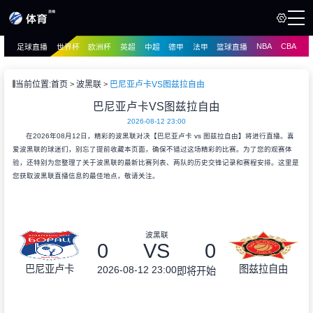
NBA
CBA
足球直播
世界杯
欧洲杯
英超
中超
德甲
法甲
篮球直播
页
直播
直播
当前位置:
首页
波黑联
巴尼亚卢卡VS图兹拉自由
资讯
巴尼亚卢卡VS图兹拉自由
资讯
2026-08-12 23:00
录像
录像
在2026年08月12日，精彩的波黑联对决【巴尼亚卢卡 vs 图兹拉自由】将进行直播。喜
爱波黑联的球迷们，别忘了提前收藏本页面，确保不错过这场精彩的比赛。为了您的观赛体
验，还特别为您整理了关于波黑联的最新比赛列表、两队的历史交锋记录和赛程安排。这里是
您获取波黑联直播信息的最佳地点，敬请关注。
波黑联
0
VS
0
巴尼亚卢卡
图兹拉自由
2026-08-12 23:00
即将开始