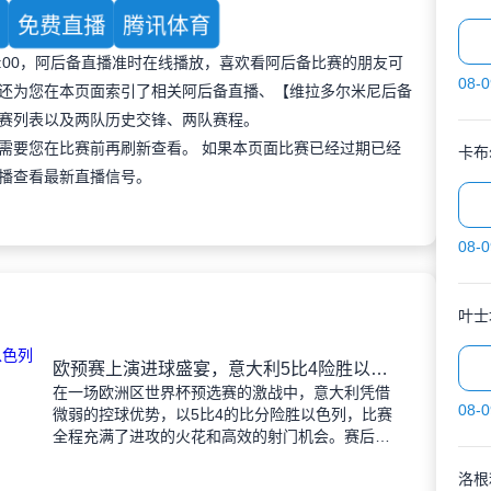
育
免费直播
腾讯体育
 22:00，阿后备直播准时在线播放，喜欢看阿后备比赛的朋友可
08-0
还为您在本页面索引了相关阿后备直播、【维拉多尔米尼后备
赛列表以及两队历史交锋、两队赛程。
需要您在比赛前再刷新查看。 如果本页面比赛已经过期已经
卡布
播查看最新直播信号。
08-0
叶士
欧预赛上演进球盛宴，意大利5比4险胜以色列控球占优
在一场欧洲区世界杯预选赛的激战中，意大利凭借
08-0
微弱的控球优势，以5比4的比分险胜以色列，比赛
全程充满了进攻的火花和高效的射门机会。赛后技
术统计显示，以色列在控球率上以46%对54%不敌
洛根
意大利，而在射