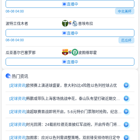
直播中
08-08 04:00
中北美杯
波特兰伐木者
普埃布拉
直播中
08-08 04:00
厄瓜杯
瓜亚基尔巴塞罗那
波图维耶霍
直播中
热门资讯
[足球资讯]
欧预赛上演进球盛宴，意大利5比4险胜以色列控球占优
[足球资讯]
韩鹏或带队上海客场挑战申花，泰山队有望打破近期交锋劣势
[足球资讯]
渝超联赛首战即将开启，5.6元特价门票限时抢购，纪念礼品同步赠送
[足球资讯]
时光回溯：24载前杜德克首披红军战袍，开启传奇门将生涯
[足球资讯]
加图索：应对以色列需调整策略，双前锋安排待明日定夺