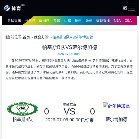
NBA
CBA
足球直播
世界杯
欧洲杯
英超
中超
德甲
法甲
篮球直播
页
直播
直播
当前位置:
首页
球会友谊
帕基斯B队VS萨尔博加德
资讯
帕基斯B队VS萨尔博加德
资讯
2026-07-09 00:00
录像
录像
在2026年07月09日，精彩的球会友谊对决【帕基斯B队 vs 萨尔博加德】将进行直播。喜
爱球会友谊的球迷们，别忘了提前收藏本页面，确保不错过这场精彩的比赛。为了您的观赛体
验，还特别为您整理了关于球会友谊的最新比赛列表、两队的历史交锋记录和赛程安排。这里
是您获取球会友谊直播信息的最佳地点，敬请关注。
球会友谊
0
VS
0
帕基斯B队
萨尔博加德
2026-07-09 00:00
已结束