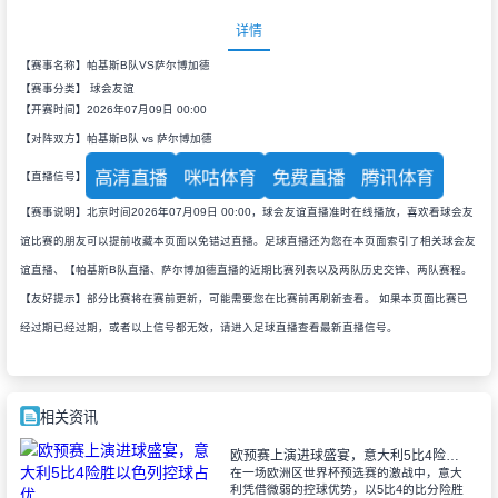
详情
【赛事名称】帕基斯B队VS萨尔博加德
【赛事分类】
球会友谊
【开赛时间】2026年07月09日 00:00
【对阵双方】帕基斯B队 vs 萨尔博加德
高清直播
咪咕体育
免费直播
腾讯体育
【直播信号】
【赛事说明】北京时间2026年07月09日 00:00，球会友谊直播准时在线播放，喜欢看球会友
谊比赛的朋友可以提前收藏本页面以免错过直播。足球直播还为您在本页面索引了相关球会友
谊直播、【帕基斯B队直播、萨尔博加德直播的近期比赛列表以及两队历史交锋、两队赛程。
【友好提示】部分比赛将在赛前更新，可能需要您在比赛前再刷新查看。 如果本页面比赛已
经过期已经过期，或者以上信号都无效，请进入足球直播查看最新直播信号。
相关资讯
欧预赛上演进球盛宴，意大利5比4险胜以色列控球占优
在一场欧洲区世界杯预选赛的激战中，意大
利凭借微弱的控球优势，以5比4的比分险胜