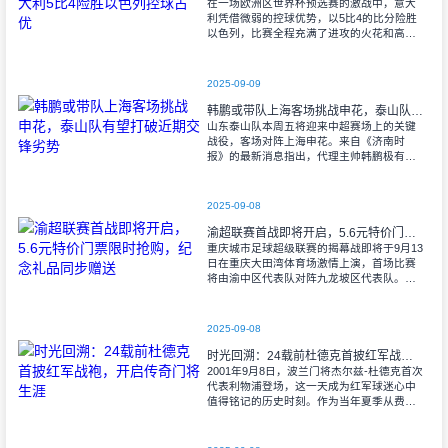
在一场欧洲区世界杯预选赛的激战中，意大
利凭借微弱的控球优势，以5比4的比分险胜
以色列，比赛全程充满了进攻的火花和高效
的射门机会。赛后技术统计显示，以色列在
控球率上以46%对54%不敌意大利，而在射
2025-09-09
韩鹏或带队上海客场挑战申花，泰山队有望打破近期交锋劣势
山东泰山队本周五将迎来中超赛场上的关键
战役，客场对阵上海申花。来自《济南时
报》的最新消息指出，代理主帅韩鹏极有可
能继续执掌教鞭，率队出征上海，这场鲁沪
对决无疑成为其执教能力的又一次重要检
验。
2025-09-08
渝超联赛首战即将开启，5.6元特价门票限时抢购，纪念礼品同步赠送
重庆城市足球超级联赛的揭幕战即将于9月13
日在重庆大田湾体育场激情上演，首场比赛
将由渝中区代表队对阵九龙坡区代表队。据
重庆广电第1眼透露，门票发售将于9月9日上
午10时准时开始，每张票价仅为5.6
2025-09-08
时光回溯：24载前杜德克首披红军战袍，开启传奇门将生涯
2001年9月8日，波兰门将杰尔兹-杜德克首次
代表利物浦登场，这一天成为红军球迷心中
值得铭记的历史时刻。作为当年夏季从费耶
诺德转会而来的新援，杜德克迅速融入球
队，开启了自己在英超赛场的辉煌篇章。