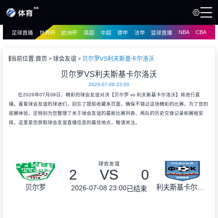
NBA
CBA
足球直播
世界杯
欧洲杯
英超
中超
德甲
法甲
篮球直播
页
直播
直播
当前位置:
首页
球会友谊
贝尔罗VS利夫斯基卡尔洛沃
资讯
贝尔罗VS利夫斯基卡尔洛沃
资讯
2026-07-08 23:00
录像
录像
在2026年07月08日，精彩的球会友谊对决【贝尔罗 vs 利夫斯基卡尔洛沃】将进行直
播。喜爱球会友谊的球迷们，别忘了提前收藏本页面，确保不错过这场精彩的比赛。为了您的
观赛体验，还特别为您整理了关于球会友谊的最新比赛列表、两队的历史交锋记录和赛程安
排。这里是您获取球会友谊直播信息的最佳地点，敬请关注。
球会友谊
2
VS
0
贝尔罗
利夫斯基卡尔洛沃
2026-07-08 23:00
已结束