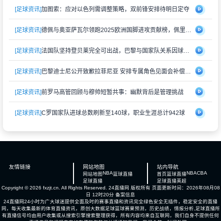
[足球资讯]
加图索：应对以色列需调整策略，双前锋安排待明日定夺
[足球资讯]
德佩与奥亚萨瓦尔领跑2025欧洲国脚进攻贡献榜，佩里西奇紧随其后
[足球资讯]
法国队坚持登贝莱完全可出战，巴黎与国家队关系因球员伤情再度紧张
[足球资讯]
巴黎迪士尼公开致歉拉菲尼亚 安排专属角色见面会补偿受冷落经历
[足球资讯]
前罗马高管回顾与穆帅短暂共事：幽默背后是管理挑战
[足球资讯]
C罗国家队进球总数刷新至140球，职业生涯总计942球
友情链接
网站地图
站内导航
NBA
NBA
CBA
网站地图
篮球直播
首页
篮球直播
足球直播
足球直播
英超
Copyright © 2026 fxzjt.cn. All Rights Reserved.
24直播网
版权所有 页面更新时间：2026年08月08
日 12时20分
备案信息
24直播网24小时为广大球迷提供全面及时的赛事直播和资讯完全绿色安全无插件，稳定安全的直播
网，每天收集最新的体育直播资讯，原创大数据足球篮球赛果预测，历史战绩，情报分析,足球直播所
有直播信号均由用户收集或从搜索引擎搜索整理获得，所有内容均来自互联网，我们自身不提供任何