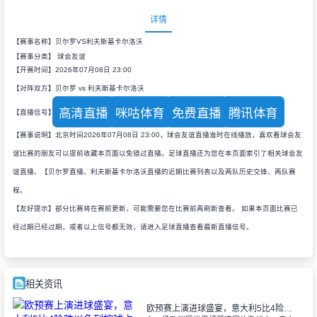
详情
【赛事名称】贝尔罗VS利夫斯基卡尔洛沃
【赛事分类】
球会友谊
【开赛时间】2026年07月08日 23:00
【对阵双方】贝尔罗 vs 利夫斯基卡尔洛沃
高清直播
咪咕体育
免费直播
腾讯体育
【直播信号】
【赛事说明】北京时间2026年07月08日 23:00，球会友谊直播准时在线播放，喜欢看球会友
谊比赛的朋友可以提前收藏本页面以免错过直播。足球直播还为您在本页面索引了相关球会友
谊直播、【贝尔罗直播、利夫斯基卡尔洛沃直播的近期比赛列表以及两队历史交锋、两队赛
程。
【友好提示】部分比赛将在赛前更新，可能需要您在比赛前再刷新查看。 如果本页面比赛已
经过期已经过期，或者以上信号都无效，请进入足球直播查看最新直播信号。
相关资讯
欧预赛上演进球盛宴，意大利5比4险胜以色列控球占优