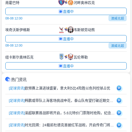
南霍巴特
河畔奥林匹克
直播中
08-08 12:00
澳威北超
埃奇沃斯伊格斯
韦斯顿劳动熊
直播中
08-08 12:00
澳威北超
纽卡斯尔奥林匹克
瓦伦蒂勒
直播中
热门资讯
[足球资讯]
欧预赛上演进球盛宴，意大利5比4险胜以色列控球占优
[足球资讯]
韩鹏或带队上海客场挑战申花，泰山队有望打破近期交锋劣势
[足球资讯]
渝超联赛首战即将开启，5.6元特价门票限时抢购，纪念礼品同步赠送
[足球资讯]
时光回溯：24载前杜德克首披红军战袍，开启传奇门将生涯