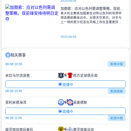
2025-09-08
加图索：应对以色列需调整策略，双前锋安排待明日定夺
意大利主教练加图索在对阵以色列的世界杯
预选赛前瞻采访中，对意天空表示，对手与
上一场的爱沙尼亚在风格上存在显著差异。
他指出，爱沙尼亚更依赖身体对抗和强硬防
守，而以色列则是一支技术细腻、反击能力
出色的
2025-09-08
相关赛事
08-08 10:30
新西中联
米拉马尔流浪者
西方足球俱乐部
直播中
08-08 10:45
新西南联
菲利米德海湾
诺美德斯
直播中
08-08 11:00
新西中联
威灵顿凤凰后备队
惠灵顿奥运会