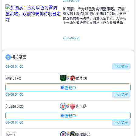
2025-09-08
加图索：应对以色列需调整策略，双前锋安排待明日定夺
意大利主教练加图索在对阵以色列的世界杯
预选赛前瞻采访中，对意天空表示，对手与
上一场的爱沙尼亚在风格上存在显著差异。
他指出，爱沙尼亚更依赖身体对抗和强硬防
守，而以色列则是一支技术细腻、反击能力
出色的
2025-09-08
相关赛事
08-08 04:00
中北美杯
奥斯汀FC
蒂华纳
直播中
08-08 04:00
中北美杯
芝加哥火焰
内卡萨
直播中
08-08 04:00
中北美杯
蓝十字
费城联合