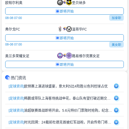
欧帕尔利奥
圣贝纳多
即将开始
08-08 07:00
加拿职
弗尔戈FC
温哥华FC
即将开始
08-08 07:00
美女职
奥兰多荣耀女足
路易维尔竞赛女足
即将开始
热门资讯
[足球资讯]
欧预赛上演进球盛宴，意大利5比4险胜以色列控球占优
[足球资讯]
韩鹏或带队上海客场挑战申花，泰山队有望打破近期交锋劣势
[足球资讯]
渝超联赛首战即将开启，5.6元特价门票限时抢购，纪念礼品同步赠送
[足球资讯]
时光回溯：24载前杜德克首披红军战袍，开启传奇门将生涯