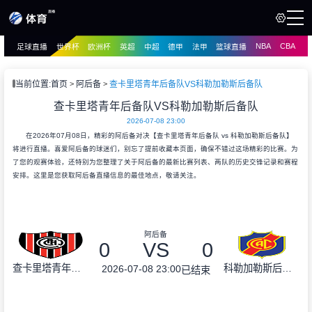
NBA
CBA
足球直播
世界杯
欧洲杯
英超
中超
德甲
法甲
篮球直播
页
直播
直播
当前位置:
首页
阿后备
查卡里塔青年后备队VS科勒加勒斯后备队
资讯
查卡里塔青年后备队VS科勒加勒斯后备队
资讯
2026-07-08 23:00
录像
录像
在2026年07月08日，精彩的阿后备对决【查卡里塔青年后备队 vs 科勒加勒斯后备队】
将进行直播。喜爱阿后备的球迷们，别忘了提前收藏本页面，确保不错过这场精彩的比赛。为
了您的观赛体验，还特别为您整理了关于阿后备的最新比赛列表、两队的历史交锋记录和赛程
安排。这里是您获取阿后备直播信息的最佳地点，敬请关注。
阿后备
0
VS
0
查卡里塔青年后备队
科勒加勒斯后备队
2026-07-08 23:00
已结束