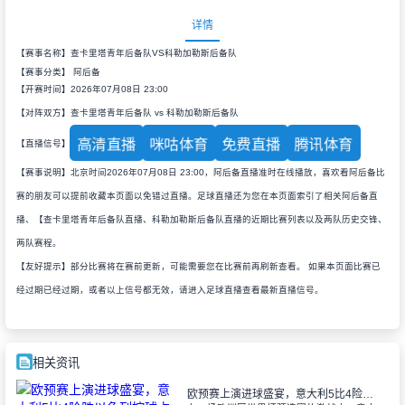
详情
【赛事名称】查卡里塔青年后备队VS科勒加勒斯后备队
【赛事分类】
阿后备
【开赛时间】2026年07月08日 23:00
【对阵双方】查卡里塔青年后备队 vs 科勒加勒斯后备队
高清直播
咪咕体育
免费直播
腾讯体育
【直播信号】
【赛事说明】北京时间2026年07月08日 23:00，阿后备直播准时在线播放，喜欢看阿后备比
赛的朋友可以提前收藏本页面以免错过直播。足球直播还为您在本页面索引了相关阿后备直
播、【查卡里塔青年后备队直播、科勒加勒斯后备队直播的近期比赛列表以及两队历史交锋、
两队赛程。
【友好提示】部分比赛将在赛前更新，可能需要您在比赛前再刷新查看。 如果本页面比赛已
经过期已经过期，或者以上信号都无效，请进入足球直播查看最新直播信号。
相关资讯
欧预赛上演进球盛宴，意大利5比4险胜以色列控球占优