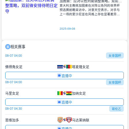
加图索：应对以色列需调整策略，双前锋安排待明日定夺
意大利主教练加图索在对阵以色列的世界杯
预选赛前瞻采访中，对意天空表示，对手与
上一场的爱沙尼亚在风格上存在显著差异。
他指出，爱沙尼亚更依赖身体对抗和强硬防
守，而以色列则是一支技术细腻、反击能力
出色的
2025-09-08
相关赛事
08-07 04:00
女非国杯
佛得角女足
喀麦隆女足
直播中
08-07 04:00
女非国杯
马里女足
加纳女足
直播中
08-07 04:30
哥伦乙
恩维加多
马达莱纳联