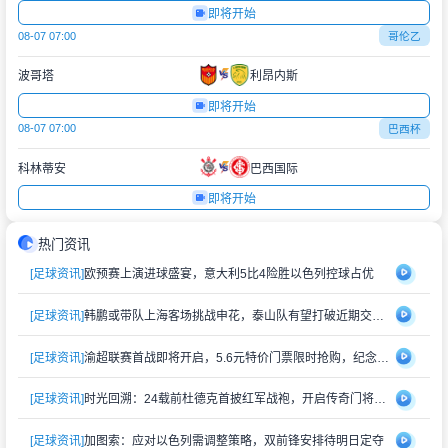
即将开始
08-07 07:00
哥伦乙
波哥塔
利昂内斯
即将开始
08-07 07:00
巴西杯
科林蒂安
巴西国际
即将开始
热门资讯
[足球资讯]
欧预赛上演进球盛宴，意大利5比4险胜以色列控球占优
[足球资讯]
韩鹏或带队上海客场挑战申花，泰山队有望打破近期交锋劣势
[足球资讯]
渝超联赛首战即将开启，5.6元特价门票限时抢购，纪念礼品同步赠送
[足球资讯]
时光回溯：24载前杜德克首披红军战袍，开启传奇门将生涯
[足球资讯]
加图索：应对以色列需调整策略，双前锋安排待明日定夺