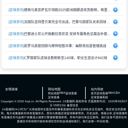
[足球资讯]
德佩与奥亚萨瓦尔领跑2025欧洲国脚进攻贡献榜，佩里西奇紧随其后
[足球资讯]
法国队坚持登贝莱完全可出战，巴黎与国家队关系因球员伤情再度紧张
[足球资讯]
巴黎迪士尼公开致歉拉菲尼亚 安排专属角色见面会补偿受冷落经历
[足球资讯]
前罗马高管回顾与穆帅短暂共事：幽默背后是管理挑战
[足球资讯]
C罗国家队进球总数刷新至140球，职业生涯总计942球
友情链接
网站地图
站内导航
NBA
NBA
CBA
网站地图
篮球直播
首页
篮球直播
足球直播
足球直播
英超
Copyright © 2026 fxzjt.cn. All Rights Reserved.
24直播网
版权所有 页面更新时间：2026年08月07
日 05时23分
备案信息
24直播网24小时为广大球迷提供全面及时的赛事直播和资讯完全绿色安全无插件，稳定安全的直播
网，每天收集最新的体育直播资讯，原创大数据足球篮球赛果预测，历史战绩，情报分析,足球直播所
有直播信号均由用户收集或从搜索引擎搜索整理获得，所有内容均来自互联网，我们自身不提供任何
直播信号和视频内容如有侵犯您的权益请通知我们，我们会第一时间处理。