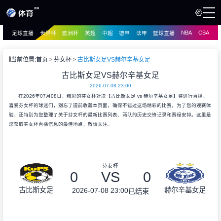
NBA
CBA
足球直播
世界杯
欧洲杯
英超
中超
德甲
法甲
篮球直播
页
直播
直播
当前位置:
首页
芬女杯
古比斯女足VS赫尔辛基女足
资讯
古比斯女足VS赫尔辛基女足
资讯
2026-07-08 23:00
录像
录像
在2026年07月08日，精彩的芬女杯对决【古比斯女足 vs 赫尔辛基女足】将进行直播。
喜爱芬女杯的球迷们，别忘了提前收藏本页面，确保不错过这场精彩的比赛。为了您的观赛体
验，还特别为您整理了关于芬女杯的最新比赛列表、两队的历史交锋记录和赛程安排。这里是
您获取芬女杯直播信息的最佳地点，敬请关注。
芬女杯
0
VS
0
古比斯女足
赫尔辛基女足
2026-07-08 23:00
已结束