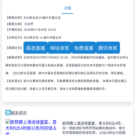
详情
【赛事名称】古比斯女足VS赫尔辛基女足
【赛事分类】
芬女杯
【开赛时间】2026年07月08日 23:00
【对阵双方】古比斯女足 vs 赫尔辛基女足
高清直播
咪咕体育
免费直播
腾讯体育
【直播信号】
【赛事说明】北京时间2026年07月08日 23:00，芬女杯直播准时在线播放，喜欢看芬女杯比
赛的朋友可以提前收藏本页面以免错过直播。足球直播还为您在本页面索引了相关芬女杯直
播、【古比斯女足直播、赫尔辛基女足直播的近期比赛列表以及两队历史交锋、两队赛程。
【友好提示】部分比赛将在赛前更新，可能需要您在比赛前再刷新查看。 如果本页面比赛已
经过期已经过期，或者以上信号都无效，请进入足球直播查看最新直播信号。
相关资讯
欧预赛上演进球盛宴，意大利5比4险胜以色列控球占优
在一场欧洲区世界杯预选赛的激战中，意大
利凭借微弱的控球优势，以5比4的比分险胜