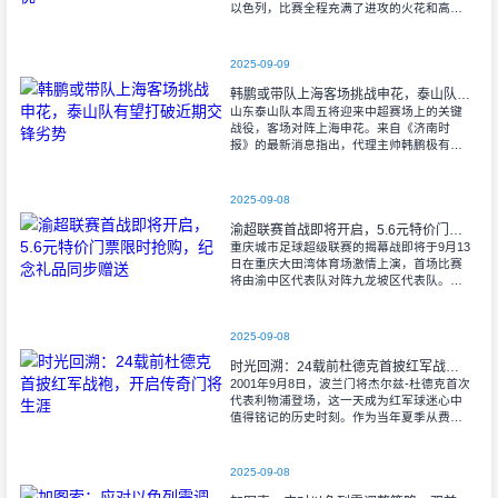
以色列，比赛全程充满了进攻的火花和高效
的射门机会。赛后技术统计显示，以色列在
控球率上以46%对54%不敌意大利，而在射
2025-09-09
韩鹏或带队上海客场挑战申花，泰山队有望打破近期交锋劣势
山东泰山队本周五将迎来中超赛场上的关键
战役，客场对阵上海申花。来自《济南时
报》的最新消息指出，代理主帅韩鹏极有可
能继续执掌教鞭，率队出征上海，这场鲁沪
对决无疑成为其执教能力的又一次重要检
验。
2025-09-08
渝超联赛首战即将开启，5.6元特价门票限时抢购，纪念礼品同步赠送
重庆城市足球超级联赛的揭幕战即将于9月13
日在重庆大田湾体育场激情上演，首场比赛
将由渝中区代表队对阵九龙坡区代表队。据
重庆广电第1眼透露，门票发售将于9月9日上
午10时准时开始，每张票价仅为5.6
2025-09-08
时光回溯：24载前杜德克首披红军战袍，开启传奇门将生涯
2001年9月8日，波兰门将杰尔兹-杜德克首次
代表利物浦登场，这一天成为红军球迷心中
值得铭记的历史时刻。作为当年夏季从费耶
诺德转会而来的新援，杜德克迅速融入球
队，开启了自己在英超赛场的辉煌篇章。
2025-09-08