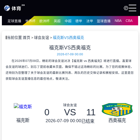
NBA
CBA
足球直播
世界杯
欧洲杯
英超
中超
德甲
法甲
篮球直播
页
直播
直播
当前位置:
首页
球会友谊
福克斯VS西奥福克
资讯
福克斯VS西奥福克
资讯
2026-07-09 00:00
录像
录像
在2026年07月09日，精彩的球会友谊对决【福克斯 vs 西奥福克】将进行直播。喜爱球
会友谊的球迷们，别忘了提前收藏本页面，确保不错过这场精彩的比赛。为了您的观赛体验，
还特别为您整理了关于球会友谊的最新比赛列表、两队的历史交锋记录和赛程安排。这里是您
获取球会友谊直播信息的最佳地点，敬请关注。
球会友谊
0
VS
11
福克斯
西奥福克
2026-07-09 00:00
已结束