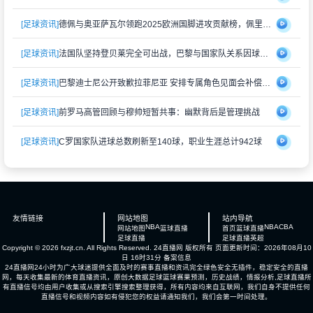
[足球资讯]
德佩与奥亚萨瓦尔领跑2025欧洲国脚进攻贡献榜，佩里西奇紧随其后
[足球资讯]
法国队坚持登贝莱完全可出战，巴黎与国家队关系因球员伤情再度紧张
[足球资讯]
巴黎迪士尼公开致歉拉菲尼亚 安排专属角色见面会补偿受冷落经历
[足球资讯]
前罗马高管回顾与穆帅短暂共事：幽默背后是管理挑战
[足球资讯]
C罗国家队进球总数刷新至140球，职业生涯总计942球
友情链接
网站地图
站内导航
NBA
NBA
CBA
网站地图
篮球直播
首页
篮球直播
足球直播
足球直播
英超
Copyright © 2026 fxzjt.cn. All Rights Reserved.
24直播网
版权所有 页面更新时间：2026年08月10
日 16时31分
备案信息
24直播网24小时为广大球迷提供全面及时的赛事直播和资讯完全绿色安全无插件，稳定安全的直播
网，每天收集最新的体育直播资讯，原创大数据足球篮球赛果预测，历史战绩，情报分析,足球直播所
有直播信号均由用户收集或从搜索引擎搜索整理获得，所有内容均来自互联网，我们自身不提供任何
直播信号和视频内容如有侵犯您的权益请通知我们，我们会第一时间处理。