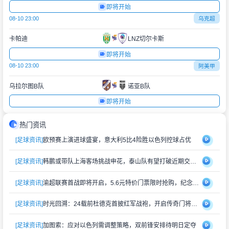
即将开始
08-10 23:00
乌克超
卡帕迪
LNZ切尔卡斯
即将开始
08-10 23:00
阿美甲
乌拉尔图B队
诺亚B队
即将开始
热门资讯
[足球资讯]
欧预赛上演进球盛宴，意大利5比4险胜以色列控球占优
[足球资讯]
韩鹏或带队上海客场挑战申花，泰山队有望打破近期交锋劣势
[足球资讯]
渝超联赛首战即将开启，5.6元特价门票限时抢购，纪念礼品同步赠送
[足球资讯]
时光回溯：24载前杜德克首披红军战袍，开启传奇门将生涯
[足球资讯]
加图索：应对以色列需调整策略，双前锋安排待明日定夺