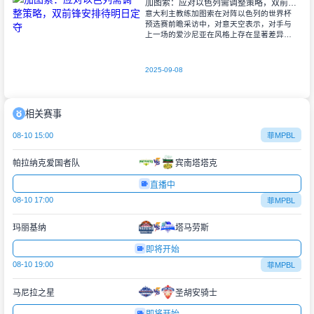
加图索：应对以色列需调整策略，双前锋安排待明日定夺
意大利主教练加图索在对阵以色列的世界杯
预选赛前瞻采访中，对意天空表示，对手与
上一场的爱沙尼亚在风格上存在显著差异。
他指出，爱沙尼亚更依赖身体对抗和强硬防
守，而以色列则是一支技术细腻、反击能力
出色的
2025-09-08
相关赛事
08-10 15:00
菲MPBL
帕拉纳克爱国者队
宾南塔塔克
直播中
08-10 17:00
菲MPBL
玛丽基纳
塔马劳斯
即将开始
08-10 19:00
菲MPBL
马尼拉之星
圣胡安骑士