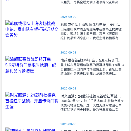
以色列，比赛全程充满了进攻的火花和高效
的射门机会。赛后技术统计显示，以色列在
控球率上以46%对54%不敌意大利，而在射
2025-09-09
韩鹏或带队上海客场挑战申花，泰山队有望打破近期交锋劣势
山东泰山队本周五将迎来中超赛场上的关键
战役，客场对阵上海申花。来自《济南时
报》的最新消息指出，代理主帅韩鹏极有可
能继续执掌教鞭，率队出征上海，这场鲁沪
对决无疑成为其执教能力的又一次重要检
验。
2025-09-08
渝超联赛首战即将开启，5.6元特价门票限时抢购，纪念礼品同步赠送
重庆城市足球超级联赛的揭幕战即将于9月13
日在重庆大田湾体育场激情上演，首场比赛
将由渝中区代表队对阵九龙坡区代表队。据
重庆广电第1眼透露，门票发售将于9月9日上
午10时准时开始，每张票价仅为5.6
2025-09-08
时光回溯：24载前杜德克首披红军战袍，开启传奇门将生涯
2001年9月8日，波兰门将杰尔兹-杜德克首次
代表利物浦登场，这一天成为红军球迷心中
值得铭记的历史时刻。作为当年夏季从费耶
诺德转会而来的新援，杜德克迅速融入球
队，开启了自己在英超赛场的辉煌篇章。
2025-09-08