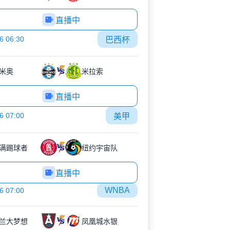
直播中
6 06:30
巴西杯
米奥
米拉索
直播中
6 07:00
美甲
满踢球者
纽约宇宙队
直播中
WNBA
6 07:00
兰大梦想
凤凰城水银