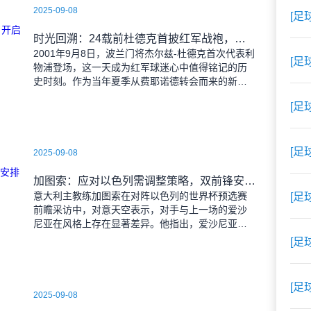
2025-09-08
[足
时光回溯：24载前杜德克首披红军战袍，开启传奇门将生涯
2001年9月8日，波兰门将杰尔兹-杜德克首次代表利
[足
物浦登场，这一天成为红军球迷心中值得铭记的历
史时刻。作为当年夏季从费耶诺德转会而来的新
援，杜德克迅速融入球队，开启了自己在英超赛场
[足
的辉煌篇章。
[足
2025-09-08
加图索：应对以色列需调整策略，双前锋安排待明日定夺
意大利主教练加图索在对阵以色列的世界杯预选赛
[足
前瞻采访中，对意天空表示，对手与上一场的爱沙
尼亚在风格上存在显著差异。他指出，爱沙尼亚更
依赖身体对抗和强硬防守，而以色列则是一支技术
[足
细腻、反击能力出色的
[足
2025-09-08