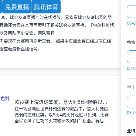
育
免费直播
腾讯体育
 23:00，球会友谊直播准时在线播放，喜欢看球会友谊比赛的朋
08-0
直播还为您在本页面索引了相关球会友谊直播、【包尔科维切
以及两队历史交锋、两队赛程。
需要您在比赛前再刷新查看。 如果本页面比赛已经过期已经
格雷
播查看最新直播信号。
08-0
里士
欧预赛上演进球盛宴，意大利5比4险胜以色列控球占优
在一场欧洲区世界杯预选赛的激战中，意大利凭借
08-0
微弱的控球优势，以5比4的比分险胜以色列，比赛
全程充满了进攻的火花和高效的射门机会。赛后技
术统计显示，以色列在控球率上以46%对54%不敌
亚特
意大利，而在射