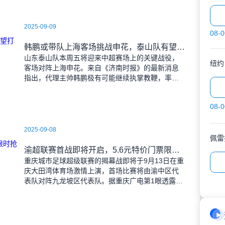
2025-09-09
08-0
韩鹏或带队上海客场挑战申花，泰山队有望打破近期交锋劣势
山东泰山队本周五将迎来中超赛场上的关键战役，
纽约
客场对阵上海申花。来自《济南时报》的最新消息
指出，代理主帅韩鹏极有可能继续执掌教鞭，率队
出征上海，这场鲁沪对决无疑成为其执教能力的又
一次重要检验。
08-0
2025-09-08
佩雷
渝超联赛首战即将开启，5.6元特价门票限时抢购，纪念礼品同步赠送
重庆城市足球超级联赛的揭幕战即将于9月13日在重
庆大田湾体育场激情上演，首场比赛将由渝中区代
表队对阵九龙坡区代表队。据重庆广电第1眼透露，
门票发售将于9月9日上午10时准时开始，每张票价
仅为5.6