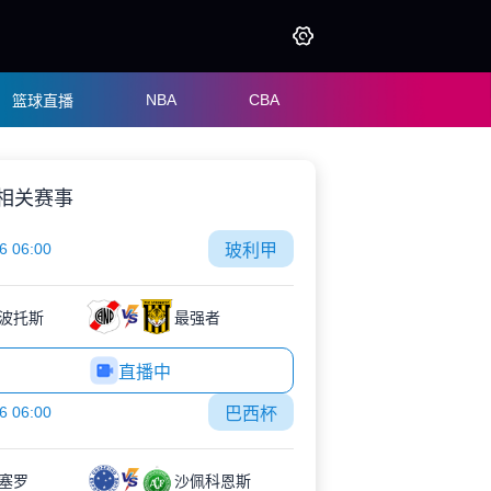
NBA
CBA
篮球直播
相关赛事
6 06:00
玻利甲
波托斯
最强者
直播中
6 06:00
巴西杯
塞罗
沙佩科恩斯