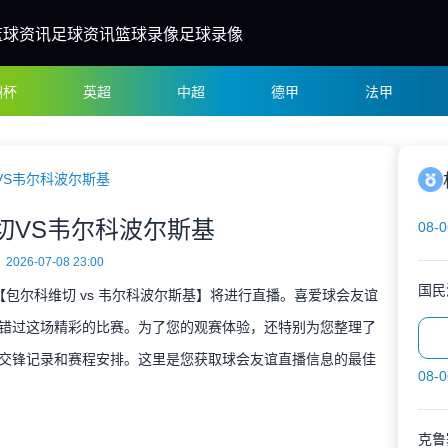
篮球资讯
足球资讯
篮球录像
足球录像
洲杯
英超
中超
德甲
法甲
VS韦尔科波尔斯基
切VS韦尔科波尔斯基
08-0
2026-07-08 23:00
国民
决【包尔科维切 vs 韦尔科波尔斯基】将进行直播。喜爱球会友谊
错过这场精彩的比赛。为了您的观赛体验，还特别为您整理了
交锋记录和赛程安排。这里是您获取球会友谊直播信息的最佳
08-0
克鲁