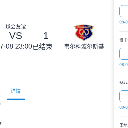
08-0
球会友谊
VS
1
博卡
7-08 23:00
已结束
韦尔科波尔斯基
08-0
圣菲
详情
基
08-0
基
圣地