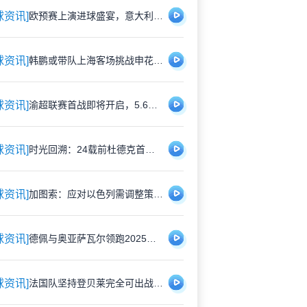
球资讯]
欧预赛上演进球盛宴，意大利5比4险胜以色列控球占优
球资讯]
韩鹏或带队上海客场挑战申花，泰山队有望打破近期交锋劣势
球资讯]
渝超联赛首战即将开启，5.6元特价门票限时抢购，纪念礼品同步赠送
球资讯]
时光回溯：24载前杜德克首披红军战袍，开启传奇门将生涯
球资讯]
加图索：应对以色列需调整策略，双前锋安排待明日定夺
球资讯]
德佩与奥亚萨瓦尔领跑2025欧洲国脚进攻贡献榜，佩里西奇紧随其后
球资讯]
法国队坚持登贝莱完全可出战，巴黎与国家队关系因球员伤情再度紧张