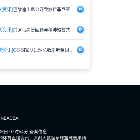
球资讯]
巴黎迪士尼公开致歉拉菲尼亚 安排专属角色见面会补偿受冷落经历
球资讯]
前罗马高管回顾与穆帅短暂共事：幽默背后是管理挑战
球资讯]
C罗国家队进球总数刷新至140球，职业生涯总计942球
NBA
CBA
播
超
6日 07时54分
备案信息
新的体育直播资讯，原创大数据足球篮球赛果预