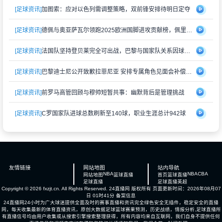
[足球资讯]
加图索：应对以色列需调整策略，双前锋安排待明日定夺
[足球资讯]
德佩与奥亚萨瓦尔领跑2025欧洲国脚进攻贡献榜，佩里西奇紧随其后
[足球资讯]
法国队坚持登贝莱完全可出战，巴黎与国家队关系因球员伤情再度紧张
[足球资讯]
巴黎迪士尼公开致歉拉菲尼亚 安排专属角色见面会补偿受冷落经历
[足球资讯]
前罗马高管回顾与穆帅短暂共事：幽默背后是管理挑战
[足球资讯]
C罗国家队进球总数刷新至140球，职业生涯总计942球
友情链接
网站地图
站内导航
NBA
NBA
CBA
网站地图
篮球直播
首页
篮球直播
足球直播
足球直播
英超
Copyright © 2026 fxzjt.cn. All Rights Reserved.
24直播网
版权所有 页面更新时间：2026年08月07
日 01时41分
备案信息
24直播网24小时为广大球迷提供全面及时的赛事直播和资讯完全绿色安全无插件，稳定安全的直播
网，每天收集最新的体育直播资讯，原创大数据足球篮球赛果预测，历史战绩，情报分析,足球直播所
有直播信号均由用户收集或从搜索引擎搜索整理获得，所有内容均来自互联网，我们自身不提供任何