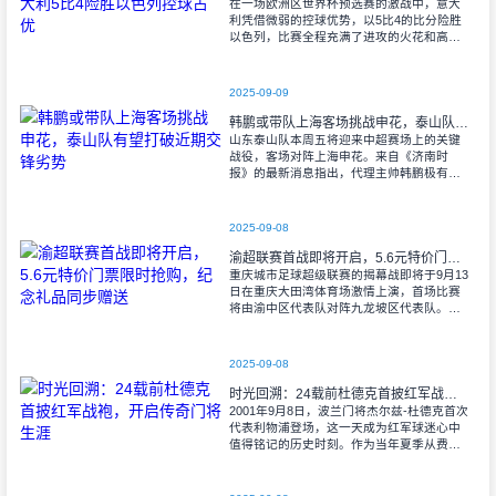
在一场欧洲区世界杯预选赛的激战中，意大
利凭借微弱的控球优势，以5比4的比分险胜
以色列，比赛全程充满了进攻的火花和高效
的射门机会。赛后技术统计显示，以色列在
控球率上以46%对54%不敌意大利，而在射
2025-09-09
韩鹏或带队上海客场挑战申花，泰山队有望打破近期交锋劣势
山东泰山队本周五将迎来中超赛场上的关键
战役，客场对阵上海申花。来自《济南时
报》的最新消息指出，代理主帅韩鹏极有可
能继续执掌教鞭，率队出征上海，这场鲁沪
对决无疑成为其执教能力的又一次重要检
验。
2025-09-08
渝超联赛首战即将开启，5.6元特价门票限时抢购，纪念礼品同步赠送
重庆城市足球超级联赛的揭幕战即将于9月13
日在重庆大田湾体育场激情上演，首场比赛
将由渝中区代表队对阵九龙坡区代表队。据
重庆广电第1眼透露，门票发售将于9月9日上
午10时准时开始，每张票价仅为5.6
2025-09-08
时光回溯：24载前杜德克首披红军战袍，开启传奇门将生涯
2001年9月8日，波兰门将杰尔兹-杜德克首次
代表利物浦登场，这一天成为红军球迷心中
值得铭记的历史时刻。作为当年夏季从费耶
诺德转会而来的新援，杜德克迅速融入球
队，开启了自己在英超赛场的辉煌篇章。