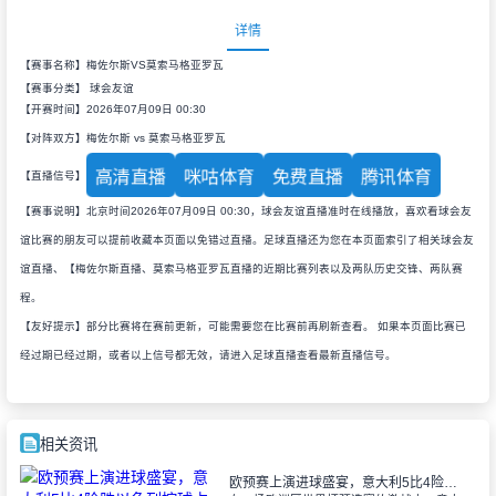
详情
【赛事名称】梅佐尔斯VS莫索马格亚罗瓦
【赛事分类】
球会友谊
【开赛时间】2026年07月09日 00:30
【对阵双方】梅佐尔斯 vs 莫索马格亚罗瓦
高清直播
咪咕体育
免费直播
腾讯体育
【直播信号】
【赛事说明】北京时间2026年07月09日 00:30，球会友谊直播准时在线播放，喜欢看球会友
谊比赛的朋友可以提前收藏本页面以免错过直播。足球直播还为您在本页面索引了相关球会友
谊直播、【梅佐尔斯直播、莫索马格亚罗瓦直播的近期比赛列表以及两队历史交锋、两队赛
程。
【友好提示】部分比赛将在赛前更新，可能需要您在比赛前再刷新查看。 如果本页面比赛已
经过期已经过期，或者以上信号都无效，请进入足球直播查看最新直播信号。
相关资讯
欧预赛上演进球盛宴，意大利5比4险胜以色列控球占优