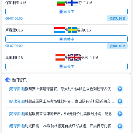
保加利亚U16
芬兰U16
直播中
08-07 00:00
欧锦U16 B
卢森堡U16
瑞典U16
直播中
08-07 00:00
欧锦U16 B
奥地利U16
英格兰U16
直播中
热门资讯
[足球资讯]
欧预赛上演进球盛宴，意大利5比4险胜以色列控球占优
[足球资讯]
韩鹏或带队上海客场挑战申花，泰山队有望打破近期交锋劣势
[足球资讯]
渝超联赛首战即将开启，5.6元特价门票限时抢购，纪念礼品同步赠送
[足球资讯]
时光回溯：24载前杜德克首披红军战袍，开启传奇门将生涯