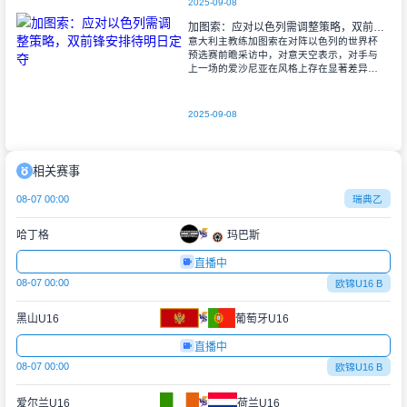
2025-09-08
加图索：应对以色列需调整策略，双前锋安排待明日定夺
意大利主教练加图索在对阵以色列的世界杯
预选赛前瞻采访中，对意天空表示，对手与
上一场的爱沙尼亚在风格上存在显著差异。
他指出，爱沙尼亚更依赖身体对抗和强硬防
守，而以色列则是一支技术细腻、反击能力
出色的
2025-09-08
相关赛事
08-07 00:00
瑞典乙
哈丁格
玛巴斯
直播中
08-07 00:00
欧锦U16 B
黑山U16
葡萄牙U16
直播中
08-07 00:00
欧锦U16 B
爱尔兰U16
荷兰U16