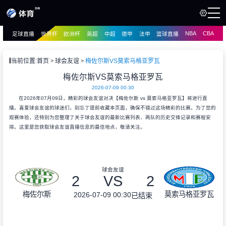
NBA
CBA
足球直播
世界杯
欧洲杯
英超
中超
德甲
法甲
篮球直播
页
直播
直播
当前位置:
首页
球会友谊
梅佐尔斯VS莫索马格亚罗瓦
资讯
梅佐尔斯VS莫索马格亚罗瓦
资讯
2026-07-09 00:30
录像
录像
在2026年07月09日，精彩的球会友谊对决【梅佐尔斯 vs 莫索马格亚罗瓦】将进行直
播。喜爱球会友谊的球迷们，别忘了提前收藏本页面，确保不错过这场精彩的比赛。为了您的
观赛体验，还特别为您整理了关于球会友谊的最新比赛列表、两队的历史交锋记录和赛程安
排。这里是您获取球会友谊直播信息的最佳地点，敬请关注。
球会友谊
2
VS
2
梅佐尔斯
莫索马格亚罗瓦
2026-07-09 00:30
已结束