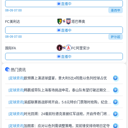
直播中
08-09 07:00
墨西甲
FC美利达
塔巴蒂奥
直播中
08-09 07:00
萨尔超
国际FA
FC阿里安沙
直播中
热门资讯
[足球资讯]
欧预赛上演进球盛宴，意大利5比4险胜以色列控球占优
[足球资讯]
韩鹏或带队上海客场挑战申花，泰山队有望打破近期交锋劣势
[足球资讯]
渝超联赛首战即将开启，5.6元特价门票限时抢购，纪念礼品同步赠送
[足球资讯]
时光回溯：24载前杜德克首披红军战袍，开启传奇门将生涯
[足球资讯]
加图索：应对以色列需调整策略，双前锋安排待明日定夺