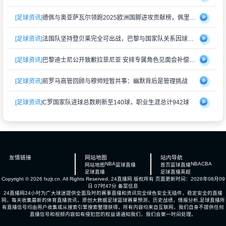
[足球资讯]
德佩与奥亚萨瓦尔领跑2025欧洲国脚进攻贡献榜，佩里西奇紧随其后
[足球资讯]
法国队坚持登贝莱完全可出战，巴黎与国家队关系因球员伤情再度紧张
[足球资讯]
巴黎迪士尼公开致歉拉菲尼亚 安排专属角色见面会补偿受冷落经历
[足球资讯]
前罗马高管回顾与穆帅短暂共事：幽默背后是管理挑战
[足球资讯]
C罗国家队进球总数刷新至140球，职业生涯总计942球
友情链接
网站地图
站内导航
NBA
NBA
CBA
网站地图
篮球直播
首页
篮球直播
足球直播
足球直播
英超
Copyright © 2026 fxzjt.cn. All Rights Reserved.
24直播网
版权所有 页面更新时间：2026年08月09
日 07时47分
备案信息
24直播网24小时为广大球迷提供全面及时的赛事直播和资讯完全绿色安全无插件，稳定安全的直播
网，每天收集最新的体育直播资讯，原创大数据足球篮球赛果预测，历史战绩，情报分析,足球直播所
有直播信号均由用户收集或从搜索引擎搜索整理获得，所有内容均来自互联网，我们自身不提供任何
直播信号和视频内容如有侵犯您的权益请通知我们，我们会第一时间处理。