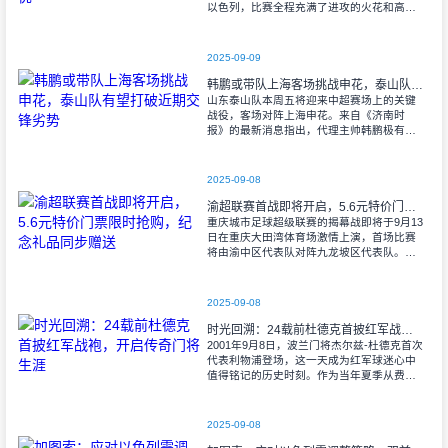
以色列，比赛全程充满了进攻的火花和高效
的射门机会。赛后技术统计显示，以色列在
控球率上以46%对54%不敌意大利，而在射
2025-09-09
韩鹏或带队上海客场挑战申花，泰山队有望打破近期交锋劣势
山东泰山队本周五将迎来中超赛场上的关键
战役，客场对阵上海申花。来自《济南时
报》的最新消息指出，代理主帅韩鹏极有可
能继续执掌教鞭，率队出征上海，这场鲁沪
对决无疑成为其执教能力的又一次重要检
验。
2025-09-08
渝超联赛首战即将开启，5.6元特价门票限时抢购，纪念礼品同步赠送
重庆城市足球超级联赛的揭幕战即将于9月13
日在重庆大田湾体育场激情上演，首场比赛
将由渝中区代表队对阵九龙坡区代表队。据
重庆广电第1眼透露，门票发售将于9月9日上
午10时准时开始，每张票价仅为5.6
2025-09-08
时光回溯：24载前杜德克首披红军战袍，开启传奇门将生涯
2001年9月8日，波兰门将杰尔兹-杜德克首次
代表利物浦登场，这一天成为红军球迷心中
值得铭记的历史时刻。作为当年夏季从费耶
诺德转会而来的新援，杜德克迅速融入球
队，开启了自己在英超赛场的辉煌篇章。
2025-09-08