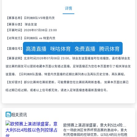
详情
【赛事名称】日利纳B队VS特里内茨
【赛事分类】
球会友谊
【开赛时间】2026年07月08日 23:00
【对阵双方】日利纳B队 vs 特里内茨
高清直播
咪咕体育
免费直播
腾讯体育
【直播信号】
【赛事说明】北京时间2026年07月08日 23:00，球会友谊直播准时在线播放，喜欢看球会友
谊比赛的朋友可以提前收藏本页面以免错过直播。足球直播还为您在本页面索引了相关球会友
谊直播、【日利纳B队直播、特里内茨直播的近期比赛列表以及两队历史交锋、两队赛程。
【友好提示】部分比赛将在赛前更新，可能需要您在比赛前再刷新查看。 如果本页面比赛已
经过期已经过期，或者以上信号都无效，请进入足球直播查看最新直播信号。
相关资讯
欧预赛上演进球盛宴，意大利5比4险胜以色列控球占优
在一场欧洲区世界杯预选赛的激战中，意大
利凭借微弱的控球优势，以5比4的比分险胜