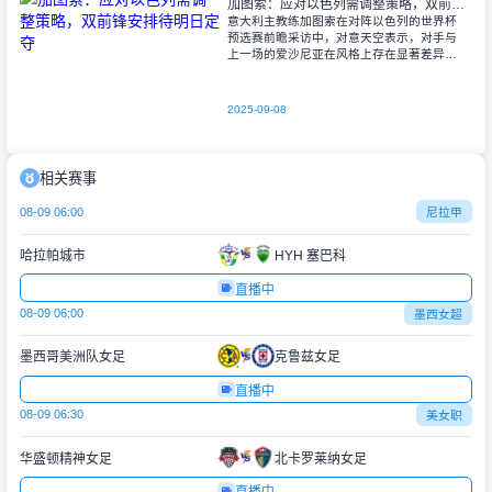
加图索：应对以色列需调整策略，双前锋安排待明日定夺
意大利主教练加图索在对阵以色列的世界杯
预选赛前瞻采访中，对意天空表示，对手与
上一场的爱沙尼亚在风格上存在显著差异。
他指出，爱沙尼亚更依赖身体对抗和强硬防
守，而以色列则是一支技术细腻、反击能力
出色的
2025-09-08
相关赛事
08-09 06:00
尼拉甲
哈拉帕城市
HYH 塞巴科
直播中
08-09 06:00
墨西女超
墨西哥美洲队女足
克鲁兹女足
直播中
08-09 06:30
美女职
华盛顿精神女足
北卡罗莱纳女足