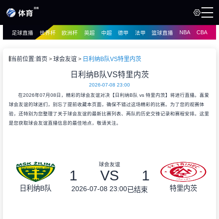
NBA
CBA
足球直播
世界杯
欧洲杯
英超
中超
德甲
法甲
篮球直播
页
直播
直播
当前位置:
首页
球会友谊
日利纳B队VS特里内茨
资讯
日利纳B队VS特里内茨
资讯
2026-07-08 23:00
录像
录像
在2026年07月08日，精彩的球会友谊对决【日利纳B队 vs 特里内茨】将进行直播。喜爱
球会友谊的球迷们，别忘了提前收藏本页面，确保不错过这场精彩的比赛。为了您的观赛体
验，还特别为您整理了关于球会友谊的最新比赛列表、两队的历史交锋记录和赛程安排。这里
是您获取球会友谊直播信息的最佳地点，敬请关注。
球会友谊
1
VS
1
日利纳B队
特里内茨
2026-07-08 23:00
已结束