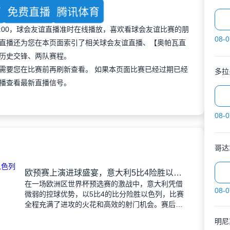
育
免费直播
腾讯体育
 23:00，球会友谊直播准时在线播放，喜欢看球会友谊比赛的朋
08-0
直播还为您在本页面索引了相关球会友谊直播、【奥帕瓦直
历史交锋、两队赛程。
需要您在比赛前再刷新查看。 如果本页面比赛已经过期已经
多拉
播查看最新直播信号。
08-0
哥达
欧预赛上演进球盛宴，意大利5比4险胜以色列控球占优
在一场欧洲区世界杯预选赛的激战中，意大利凭借
08-0
微弱的控球优势，以5比4的比分险胜以色列，比赛
全程充满了进攻的火花和高效的射门机会。赛后技
术统计显示，以色列在控球率上以46%对54%不敌
明尼
意大利，而在射