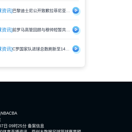
球资讯]
巴黎迪士尼公开致歉拉菲尼亚 安排专属角色见面会补偿受冷落经历
球资讯]
前罗马高管回顾与穆帅短暂共事：幽默背后是管理挑战
球资讯]
C罗国家队进球总数刷新至140球，职业生涯总计942球
NBA
CBA
播
超
7日 09时25分
备案信息
新的体育直播资讯，原创大数据足球篮球赛果预