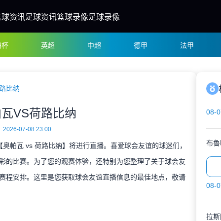
篮球资讯
足球资讯
篮球录像
足球录像
洲杯
英超
中超
德甲
法甲
荷路比纳
瓦VS荷路比纳
08-0
2026-07-08 23:00
布鲁
决【奥帕瓦 vs 荷路比纳】将进行直播。喜爱球会友谊的球迷们，
彩的比赛。为了您的观赛体验，还特别为您整理了关于球会友
赛程安排。这里是您获取球会友谊直播信息的最佳地点，敬请
08-0
拉斯