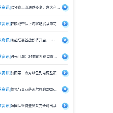
球资讯]
欧预赛上演进球盛宴，意大利5比4险胜以色列控球占优
球资讯]
韩鹏或带队上海客场挑战申花，泰山队有望打破近期交锋劣势
球资讯]
渝超联赛首战即将开启，5.6元特价门票限时抢购，纪念礼品同步赠送
球资讯]
时光回溯：24载前杜德克首披红军战袍，开启传奇门将生涯
球资讯]
加图索：应对以色列需调整策略，双前锋安排待明日定夺
球资讯]
德佩与奥亚萨瓦尔领跑2025欧洲国脚进攻贡献榜，佩里西奇紧随其后
球资讯]
法国队坚持登贝莱完全可出战，巴黎与国家队关系因球员伤情再度紧张