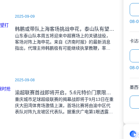
2025-09-09
08-0
韩鹏或带队上海客场挑战申花，泰山队有望打破近期交锋劣势
山东泰山队本周五将迎来中超赛场上的关键战役，
卡达
客场对阵上海申花。来自《济南时报》的最新消息
指出，代理主帅韩鹏极有可能继续执掌教鞭，率队
出征上海，这场鲁沪对决无疑成为其执教能力的又
一次重要检验。
08-0
2025-09-08
墨西
渝超联赛首战即将开启，5.6元特价门票限时抢购，纪念礼品同步赠送
重庆城市足球超级联赛的揭幕战即将于9月13日在重
庆大田湾体育场激情上演，首场比赛将由渝中区代
表队对阵九龙坡区代表队。据重庆广电第1眼透露，
门票发售将于9月9日上午10时准时开始，每张票价
仅为5.6