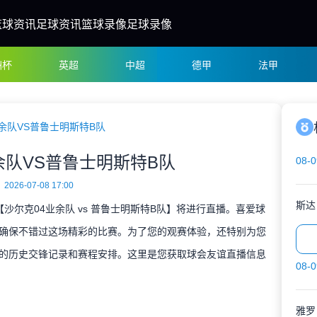
篮球资讯
足球资讯
篮球录像
足球录像
洲杯
英超
中超
德甲
法甲
余队VS普鲁士明斯特B队
余队VS普鲁士明斯特B队
08-0
2026-07-08 17:00
斯达
【沙尔克04业余队 vs 普鲁士明斯特B队】将进行直播。喜爱球
确保不错过这场精彩的比赛。为了您的观赛体验，还特别为您
的历史交锋记录和赛程安排。这里是您获取球会友谊直播信息
08-0
雅罗