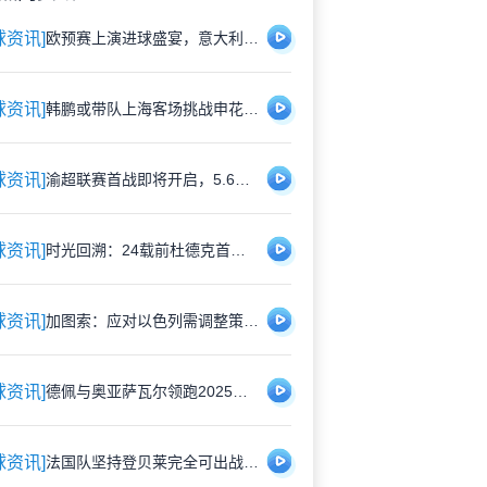
球资讯]
欧预赛上演进球盛宴，意大利5比4险胜以色列控球占优
球资讯]
韩鹏或带队上海客场挑战申花，泰山队有望打破近期交锋劣势
球资讯]
渝超联赛首战即将开启，5.6元特价门票限时抢购，纪念礼品同步赠送
球资讯]
时光回溯：24载前杜德克首披红军战袍，开启传奇门将生涯
球资讯]
加图索：应对以色列需调整策略，双前锋安排待明日定夺
球资讯]
德佩与奥亚萨瓦尔领跑2025欧洲国脚进攻贡献榜，佩里西奇紧随其后
球资讯]
法国队坚持登贝莱完全可出战，巴黎与国家队关系因球员伤情再度紧张