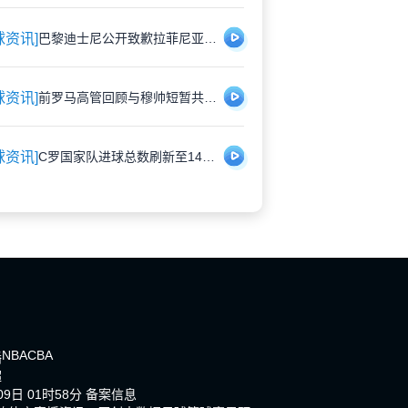
球资讯]
巴黎迪士尼公开致歉拉菲尼亚 安排专属角色见面会补偿受冷落经历
球资讯]
前罗马高管回顾与穆帅短暂共事：幽默背后是管理挑战
球资讯]
C罗国家队进球总数刷新至140球，职业生涯总计942球
NBA
CBA
播
超
9日 01时58分
备案信息