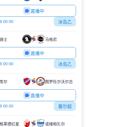
直播中
9 00:00
冰岛乙
骑士
马格尼
直播中
9 00:00
冰岛乙
库尔
图罗杜尔沃尔古
直播中
9 00:00
塞尔超
格莱德红星
诺维帕扎尔