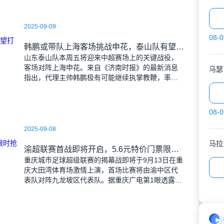
2025-09-09
08-0
韩鹏或带队上海客场挑战申花，泰山队有望打破近期交锋劣势
山东泰山队本周五将迎来中超赛场上的关键战役，
客场对阵上海申花。来自《济南时报》的最新消息
马瑟
指出，代理主帅韩鹏极有可能继续执掌教鞭，率队
出征上海，这场鲁沪对决无疑成为其执教能力的又
一次重要检验。
08-0
2025-09-08
马拉
渝超联赛首战即将开启，5.6元特价门票限时抢购，纪念礼品同步赠送
重庆城市足球超级联赛的揭幕战即将于9月13日在重
庆大田湾体育场激情上演，首场比赛将由渝中区代
表队对阵九龙坡区代表队。据重庆广电第1眼透露，
门票发售将于9月9日上午10时准时开始，每张票价
仅为5.6