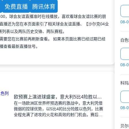
育
免费直播
腾讯体育
 17:00，球会友谊直播准时在线播放，喜欢看球会友谊比赛的朋
08-0
直播还为您在本页面索引了相关球会友谊直播、【沙尔克04业
赛列表以及两队历史交锋、两队赛程。
需要您在比赛前再刷新查看。 如果本页面比赛已经过期已经
白色
播查看最新直播信号。
08-0
科玛
欧预赛上演进球盛宴，意大利5比4险胜以色列控球占优
在一场欧洲区世界杯预选赛的激战中，意大利凭借
08-0
微弱的控球优势，以5比4的比分险胜以色列，比赛
全程充满了进攻的火花和高效的射门机会。赛后技
术统计显示，以色列在控球率上以46%对54%不敌
贝尔
意大利，而在射