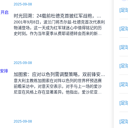
2025-09-08
[足
时光回溯：24载前杜德克首披红军战袍，开启传奇门将生涯
2001年9月8日，波兰门将杰尔兹-杜德克首次代表利
物浦登场，这一天成为红军球迷心中值得铭记的历
[足
史时刻。作为当年夏季从费耶诺德转会而来的新
援，杜德克迅速融入球队，开启了自己在英超赛场
的辉煌篇章。
[足
2025-09-08
[足
加图索：应对以色列需调整策略，双前锋安排待明日定夺
意大利主教练加图索在对阵以色列的世界杯预选赛
[足
前瞻采访中，对意天空表示，对手与上一场的爱沙
尼亚在风格上存在显著差异。他指出，爱沙尼亚更
依赖身体对抗和强硬防守，而以色列则是一支技术
[足
细腻、反击能力出色的
[足
2025-09-08