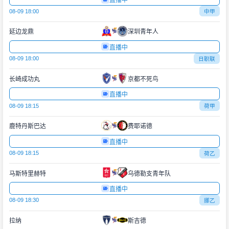
直播中
08-09 18:00
中甲
延边龙鼎
深圳青年人
直播中
08-09 18:00
日职联
长崎成功丸
京都不死鸟
直播中
08-09 18:15
荷甲
鹿特丹斯巴达
费耶诺德
直播中
08-09 18:15
荷乙
马斯特里赫特
乌德勒支青年队
直播中
08-09 18:30
挪乙
拉纳
斯吉德