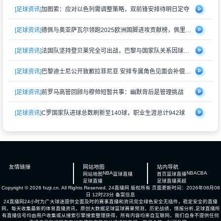
[足球资讯]
加图索：应对以色列需调整策略，双前锋安排待明日定夺
[足球资讯]
德佩与奥亚萨瓦尔领跑2025欧洲国脚进攻贡献榜，佩里西奇紧随其后
[足球资讯]
法国队坚持登贝莱完全可出战，巴黎与国家队关系因球员伤情再度紧张
[足球资讯]
巴黎迪士尼公开致歉拉菲尼亚 安排专属角色见面会补偿受冷落经历
[足球资讯]
前罗马高管回顾与穆帅短暂共事：幽默背后是管理挑战
[足球资讯]
C罗国家队进球总数刷新至140球，职业生涯总计942球
友情链接
网站地图
站内导航
NBA
NBA
CBA
网站地图
篮球直播
首页
篮球直播
足球直播
足球直播
英超
Copyright © 2026 fxzjt.cn. All Rights Reserved.
24直播网
版权所有 页面更新时间：2026年08月08
日 12时23分
备案信息
24直播网24小时为广大球迷提供全面及时的赛事直播和资讯完全绿色安全无插件，稳定安全的直播
网，每天收集最新的体育直播资讯，原创大数据足球篮球赛果预测，历史战绩，情报分析,足球直播所
有直播信号均由用户收集或从搜索引擎搜索整理获得，所有内容均来自互联网，我们自身不提供任何