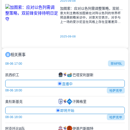
2025-09-08
加图索：应对以色列需调整策略，双前锋安排待明日定夺
意大利主教练加图索在对阵以色列的世界杯
预选赛前瞻采访中，对意天空表示，对手与
上一场的爱沙尼亚在风格上存在显著差异。
他指出，爱沙尼亚更依赖身体对抗和强硬防
守，而以色列则是一支技术细腻、反击能力
出色的
2025-09-08
相关赛事
08-06 17:00
菲MPBL
凯西织工
巴塔安利瑟斯
直播中
08-06 18:00
哈萨克甲
奥杜斯基克
汗腾格里
即将开始
08-06 18:00
哈萨克甲
阿克托比B队
伊基巴斯图特