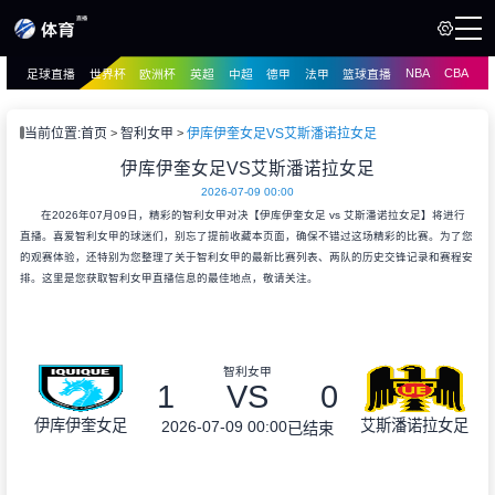
NBA
CBA
足球直播
世界杯
欧洲杯
英超
中超
德甲
法甲
篮球直播
页
直播
直播
当前位置:
首页
智利女甲
伊库伊奎女足VS艾斯潘诺拉女足
资讯
伊库伊奎女足VS艾斯潘诺拉女足
资讯
2026-07-09 00:00
录像
录像
在2026年07月09日，精彩的智利女甲对决【伊库伊奎女足 vs 艾斯潘诺拉女足】将进行
直播。喜爱智利女甲的球迷们，别忘了提前收藏本页面，确保不错过这场精彩的比赛。为了您
的观赛体验，还特别为您整理了关于智利女甲的最新比赛列表、两队的历史交锋记录和赛程安
排。这里是您获取智利女甲直播信息的最佳地点，敬请关注。
智利女甲
1
VS
0
伊库伊奎女足
艾斯潘诺拉女足
2026-07-09 00:00
已结束