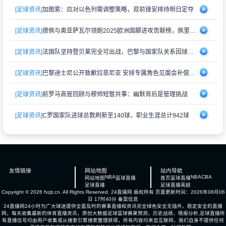
[足球资讯]
加图索：应对以色列需调整策略，双前锋安排待明日定夺
[足球资讯]
德佩与奥亚萨瓦尔领跑2025欧洲国脚进攻贡献榜，佩里西奇紧随其后
[足球资讯]
法国队坚持登贝莱完全可出战，巴黎与国家队关系因球员伤情再度紧张
[足球资讯]
巴黎迪士尼公开致歉拉菲尼亚 安排专属角色见面会补偿受冷落经历
[足球资讯]
前罗马高管回顾与穆帅短暂共事：幽默背后是管理挑战
[足球资讯]
C罗国家队进球总数刷新至140球，职业生涯总计942球
友情链接
网站地图
站内导航
NBA
NBA
CBA
网站地图
篮球直播
首页
篮球直播
足球直播
足球直播
英超
Copyright © 2026 fxzjt.cn. All Rights Reserved.
24直播网
版权所有 页面更新时间：2026年08月06
日 17时40分
备案信息
24直播网24小时为广大球迷提供全面及时的赛事直播和资讯完全绿色安全无插件，稳定安全的直播
网，每天收集最新的体育直播资讯，原创大数据足球篮球赛果预测，历史战绩，情报分析,足球直播所
有直播信号均由用户收集或从搜索引擎搜索整理获得，所有内容均来自互联网，我们自身不提供任何