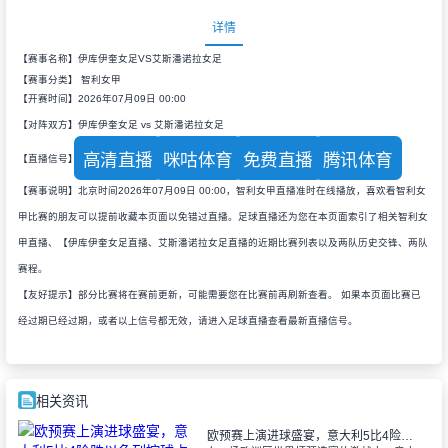
详情
【赛事名称】伊库伊奎女足VS艾斯潘诺拉女足
【赛事分类】
智利女甲
【开赛时间】2026年07月09日 00:00
【对阵双方】伊库伊奎女足 vs 艾斯潘诺拉女足
高清直播
咪咕体育
免费直播
腾讯体育
【直播信号】
【赛事说明】北京时间2026年07月09日 00:00，智利女甲直播准时在线播放，喜欢看智利女
甲比赛的朋友可以提前收藏本页面以免错过直播。足球直播还为您在本页面索引了相关智利女
甲直播、【伊库伊奎女足直播、艾斯潘诺拉女足直播的近期比赛列表以及两队历史交锋、两队
赛程。
【友好提示】部分比赛将在赛前更新，可能需要您在比赛前再刷新查看。 如果本页面比赛已
经过期已经过期，或者以上信号都无效，请进入足球直播查看最新直播信号。
相关资讯
欧预赛上演进球盛宴，意大利5比4险胜以色列控球占优