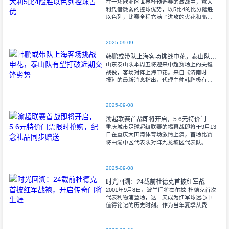
在一场欧洲区世界杯预选赛的激战中，意大
利凭借微弱的控球优势，以5比4的比分险胜
以色列，比赛全程充满了进攻的火花和高效
的射门机会。赛后技术统计显示，以色列在
控球率上以46%对54%不敌意大利，而在射
2025-09-09
韩鹏或带队上海客场挑战申花，泰山队有望打破近期交锋劣势
山东泰山队本周五将迎来中超赛场上的关键
战役，客场对阵上海申花。来自《济南时
报》的最新消息指出，代理主帅韩鹏极有可
能继续执掌教鞭，率队出征上海，这场鲁沪
对决无疑成为其执教能力的又一次重要检
验。
2025-09-08
渝超联赛首战即将开启，5.6元特价门票限时抢购，纪念礼品同步赠送
重庆城市足球超级联赛的揭幕战即将于9月13
日在重庆大田湾体育场激情上演，首场比赛
将由渝中区代表队对阵九龙坡区代表队。据
重庆广电第1眼透露，门票发售将于9月9日上
午10时准时开始，每张票价仅为5.6
2025-09-08
时光回溯：24载前杜德克首披红军战袍，开启传奇门将生涯
2001年9月8日，波兰门将杰尔兹-杜德克首次
代表利物浦登场，这一天成为红军球迷心中
值得铭记的历史时刻。作为当年夏季从费耶
诺德转会而来的新援，杜德克迅速融入球
队，开启了自己在英超赛场的辉煌篇章。