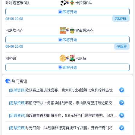
叶利迈塞米B队
卡拉特B队
即将开始
08-06 19:00
菲MPBL
巴塘坎卡卢
宾南塔塔克
即将开始
08-06 20:00
英联杯
剑桥联
巴尼特
即将开始
热门资讯
[足球资讯]
欧预赛上演进球盛宴，意大利5比4险胜以色列控球占优
[足球资讯]
韩鹏或带队上海客场挑战申花，泰山队有望打破近期交锋劣势
[足球资讯]
渝超联赛首战即将开启，5.6元特价门票限时抢购，纪念礼品同步赠送
[足球资讯]
时光回溯：24载前杜德克首披红军战袍，开启传奇门将生涯