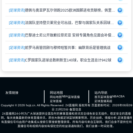
[足球资讯]
德佩与奥亚萨瓦尔领跑2025欧洲国脚进攻贡献榜，佩里西奇紧随其后
[足球资讯]
法国队坚持登贝莱完全可出战，巴黎与国家队关系因球员伤情再度紧张
[足球资讯]
巴黎迪士尼公开致歉拉菲尼亚 安排专属角色见面会补偿受冷落经历
[足球资讯]
前罗马高管回顾与穆帅短暂共事：幽默背后是管理挑战
[足球资讯]
C罗国家队进球总数刷新至140球，职业生涯总计942球
友情链接
网站地图
站内导航
NBA
NBA
CBA
网站地图
篮球直播
首页
篮球直播
足球直播
足球直播
英超
Copyright © 2026 fxzjt.cn. All Rights Reserved.
24直播网
版权所有 页面更新时间：2026年08月09
日 21时23分
备案信息
24直播网24小时为广大球迷提供全面及时的赛事直播和资讯完全绿色安全无插件，稳定安全的直播
网，每天收集最新的体育直播资讯，原创大数据足球篮球赛果预测，历史战绩，情报分析,足球直播所
有直播信号均由用户收集或从搜索引擎搜索整理获得，所有内容均来自互联网，我们自身不提供任何
直播信号和视频内容如有侵犯您的权益请通知我们，我们会第一时间处理。