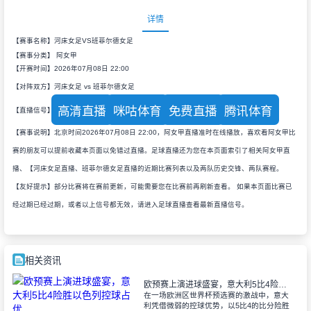
详情
【赛事名称】河床女足VS班菲尔德女足
【赛事分类】
阿女甲
【开赛时间】2026年07月08日 22:00
【对阵双方】河床女足 vs 班菲尔德女足
高清直播
咪咕体育
免费直播
腾讯体育
【直播信号】
【赛事说明】北京时间2026年07月08日 22:00，阿女甲直播准时在线播放，喜欢看阿女甲比
赛的朋友可以提前收藏本页面以免错过直播。足球直播还为您在本页面索引了相关阿女甲直
播、【河床女足直播、班菲尔德女足直播的近期比赛列表以及两队历史交锋、两队赛程。
【友好提示】部分比赛将在赛前更新，可能需要您在比赛前再刷新查看。 如果本页面比赛已
经过期已经过期，或者以上信号都无效，请进入足球直播查看最新直播信号。
相关资讯
欧预赛上演进球盛宴，意大利5比4险胜以色列控球占优
在一场欧洲区世界杯预选赛的激战中，意大
利凭借微弱的控球优势，以5比4的比分险胜