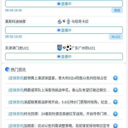
直播中
08-09 19:30
俄超
莫斯科迪纳摩
马哈奇卡拉
直播中
08-09 19:30
中U21
天津津门虎U21
广东广州豹U21
直播中
热门资讯
[足球资讯]
欧预赛上演进球盛宴，意大利5比4险胜以色列控球占优
[足球资讯]
韩鹏或带队上海客场挑战申花，泰山队有望打破近期交锋劣势
[足球资讯]
渝超联赛首战即将开启，5.6元特价门票限时抢购，纪念礼品同步赠送
[足球资讯]
时光回溯：24载前杜德克首披红军战袍，开启传奇门将生涯
[足球资讯]
加图索：应对以色列需调整策略，双前锋安排待明日定夺