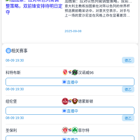
加图索：应对以色列需调整策略，双前锋安排待明日定夺
意大利主教练加图索在对阵以色列的世界杯
预选赛前瞻采访中，对意天空表示，对手与
上一场的爱沙尼亚在风格上存在显著差异。
他指出，爱沙尼亚更依赖身体对抗和强硬防
守，而以色列则是一支技术细腻、反击能力
出色的
2025-09-08
相关赛事
08-09 19:30
德乙
科特布斯
汉诺威96
直播中
08-09 19:30
德乙
纽伦堡
德累斯顿
直播中
08-09 19:30
德乙
圣保利
菲尔特