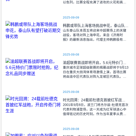
以色列，比赛全程充满了进攻的火花和高效
的射门机会。赛后技术统计显示，以色列在
控球率上以46%对54%不敌意大利，而在射
2025-09-09
韩鹏或带队上海客场挑战申花，泰山队有望打破近期交锋劣势
山东泰山队本周五将迎来中超赛场上的关键
战役，客场对阵上海申花。来自《济南时
报》的最新消息指出，代理主帅韩鹏极有可
能继续执掌教鞭，率队出征上海，这场鲁沪
对决无疑成为其执教能力的又一次重要检
验。
2025-09-08
渝超联赛首战即将开启，5.6元特价门票限时抢购，纪念礼品同步赠送
重庆城市足球超级联赛的揭幕战即将于9月13
日在重庆大田湾体育场激情上演，首场比赛
将由渝中区代表队对阵九龙坡区代表队。据
重庆广电第1眼透露，门票发售将于9月9日上
午10时准时开始，每张票价仅为5.6
2025-09-08
时光回溯：24载前杜德克首披红军战袍，开启传奇门将生涯
2001年9月8日，波兰门将杰尔兹-杜德克首次
代表利物浦登场，这一天成为红军球迷心中
值得铭记的历史时刻。作为当年夏季从费耶
诺德转会而来的新援，杜德克迅速融入球
队，开启了自己在英超赛场的辉煌篇章。
2025-09-08