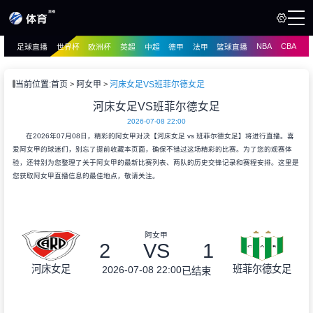
NBA
CBA
足球直播
世界杯
欧洲杯
英超
中超
德甲
法甲
篮球直播
页
直播
直播
当前位置:
首页
阿女甲
河床女足VS班菲尔德女足
资讯
河床女足VS班菲尔德女足
资讯
2026-07-08 22:00
录像
录像
在2026年07月08日，精彩的阿女甲对决【河床女足 vs 班菲尔德女足】将进行直播。喜
爱阿女甲的球迷们，别忘了提前收藏本页面，确保不错过这场精彩的比赛。为了您的观赛体
验，还特别为您整理了关于阿女甲的最新比赛列表、两队的历史交锋记录和赛程安排。这里是
您获取阿女甲直播信息的最佳地点，敬请关注。
阿女甲
2
VS
1
河床女足
班菲尔德女足
2026-07-08 22:00
已结束