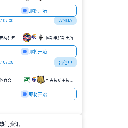
即将开始
WNBA
7 07:00
安纳狂热
拉斯维加斯王牌
即将开始
7 07:05
哥伦甲
体育会
阿古拉斯多拉达斯
即将开始
热门资讯