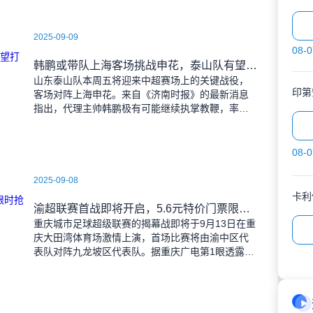
2025-09-09
08-0
韩鹏或带队上海客场挑战申花，泰山队有望打破近期交锋劣势
山东泰山队本周五将迎来中超赛场上的关键战役，
印第
客场对阵上海申花。来自《济南时报》的最新消息
指出，代理主帅韩鹏极有可能继续执掌教鞭，率队
出征上海，这场鲁沪对决无疑成为其执教能力的又
一次重要检验。
08-0
2025-09-08
卡利
渝超联赛首战即将开启，5.6元特价门票限时抢购，纪念礼品同步赠送
重庆城市足球超级联赛的揭幕战即将于9月13日在重
庆大田湾体育场激情上演，首场比赛将由渝中区代
表队对阵九龙坡区代表队。据重庆广电第1眼透露，
门票发售将于9月9日上午10时准时开始，每张票价
仅为5.6