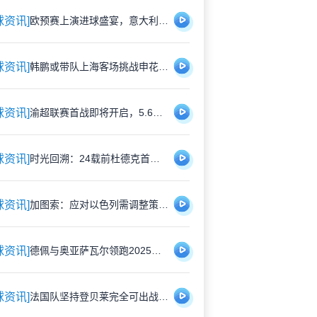
球资讯]
欧预赛上演进球盛宴，意大利5比4险胜以色列控球占优
球资讯]
韩鹏或带队上海客场挑战申花，泰山队有望打破近期交锋劣势
球资讯]
渝超联赛首战即将开启，5.6元特价门票限时抢购，纪念礼品同步赠送
球资讯]
时光回溯：24载前杜德克首披红军战袍，开启传奇门将生涯
球资讯]
加图索：应对以色列需调整策略，双前锋安排待明日定夺
球资讯]
德佩与奥亚萨瓦尔领跑2025欧洲国脚进攻贡献榜，佩里西奇紧随其后
球资讯]
法国队坚持登贝莱完全可出战，巴黎与国家队关系因球员伤情再度紧张