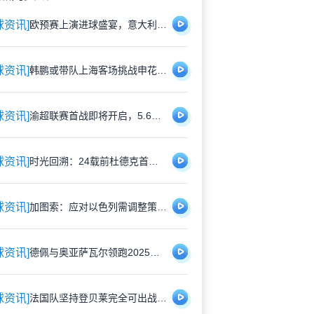
球资讯]
欧预赛上演进球盛宴，意大利5比4险胜以色列控球占优
球资讯]
韩鹏或带队上海客场挑战申花，泰山队有望打破近期交锋劣势
球资讯]
渝超联赛首战即将开启，5.6元特价门票限时抢购，纪念礼品同步赠送
球资讯]
时光回溯：24载前杜德克首披红军战袍，开启传奇门将生涯
球资讯]
加图索：应对以色列需调整策略，双前锋安排待明日定夺
球资讯]
德佩与奥亚萨瓦尔领跑2025欧洲国脚进攻贡献榜，佩里西奇紧随其后
球资讯]
法国队坚持登贝莱完全可出战，巴黎与国家队关系因球员伤情再度紧张