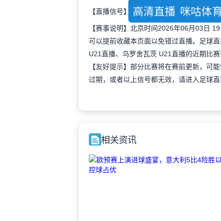
高清直播
咪咕体
【直播信号】
【赛事说明】北京时间2026年06月03日 
可以提前收藏本页面以免错过直播。足球直
U21直播、乌罗舍瓦茨 U21直播的近期
【友好提示】部分比赛将在赛前更新，可能
过期，或者以上信号都无效，请进入足球直
相关资讯