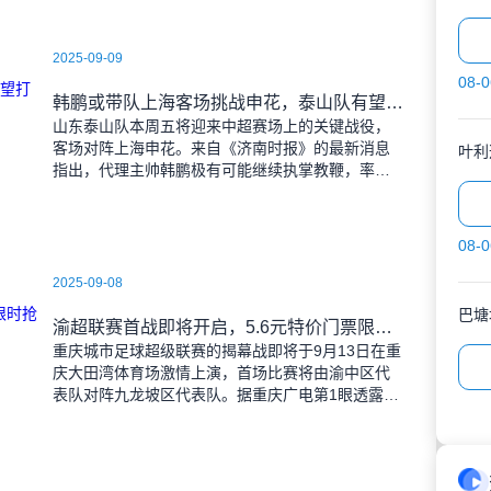
2025-09-09
08-0
韩鹏或带队上海客场挑战申花，泰山队有望打破近期交锋劣势
山东泰山队本周五将迎来中超赛场上的关键战役，
客场对阵上海申花。来自《济南时报》的最新消息
叶利
指出，代理主帅韩鹏极有可能继续执掌教鞭，率队
出征上海，这场鲁沪对决无疑成为其执教能力的又
一次重要检验。
08-0
2025-09-08
巴塘
渝超联赛首战即将开启，5.6元特价门票限时抢购，纪念礼品同步赠送
重庆城市足球超级联赛的揭幕战即将于9月13日在重
庆大田湾体育场激情上演，首场比赛将由渝中区代
表队对阵九龙坡区代表队。据重庆广电第1眼透露，
门票发售将于9月9日上午10时准时开始，每张票价
仅为5.6