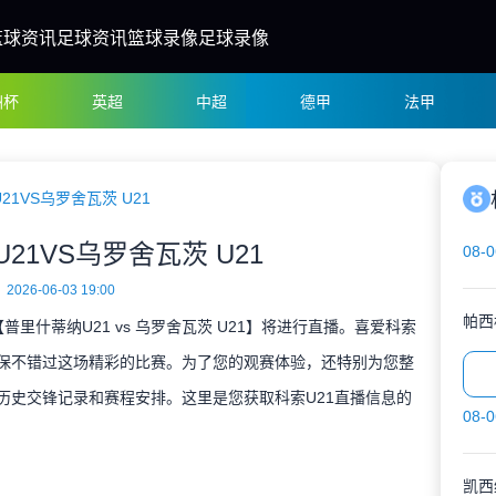
篮球资讯
足球资讯
篮球录像
足球录像
洲杯
英超
中超
德甲
法甲
21VS乌罗舍瓦茨 U21
21VS乌罗舍瓦茨 U21
08-0
2026-06-03 19:00
帕西
【普里什蒂纳U21 vs 乌罗舍瓦茨 U21】将进行直播。喜爱科索
确保不错过这场精彩的比赛。为了您的观赛体验，还特别为您整
历史交锋记录和赛程安排。这里是您获取科索U21直播信息的
08-0
凯西