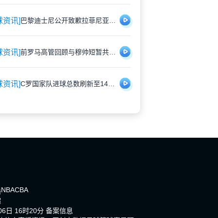
球资讯]
巴黎迪士尼公开致歉拉菲尼亚 安排专属角色见面会补偿受冷落经历
球资讯]
前罗马高管回顾与穆帅短暂共事：幽默背后是管理挑战
球资讯]
C罗国家队进球总数刷新至140球，职业生涯总计942球
NBA
CBA
播
超
6日 16时20分
备案信息