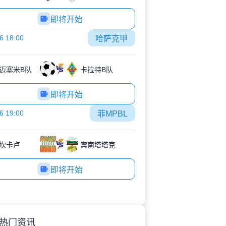
即将开始
6 18:00
哈萨克甲
迈塞米B队
卡拉特B队
即将开始
6 19:00
菲MPBL
坎卡卢
宾南塔塔克
即将开始
热门资讯