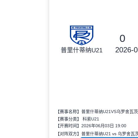
0
2026-0
普里什蒂纳U21
【赛事名称】普里什蒂纳U21VS乌罗舍瓦茨 
【赛事分类】
科索U21
【开赛时间】2026年06月03日 19:00
【对阵双方】普里什蒂纳U21 vs 乌罗舍瓦茨