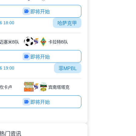
即将开始
6 18:00
哈萨克甲
迈塞米B队
卡拉特B队
即将开始
6 19:00
菲MPBL
坎卡卢
宾南塔塔克
即将开始
热门资讯