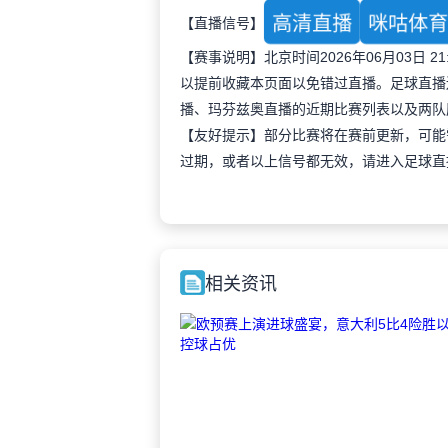
高清直播
咪咕体
【直播信号】
【赛事说明】北京时间2026年06月03日
以提前收藏本页面以免错过直播。足球直播
播、玛芬兹奥直播的近期比赛列表以及两队
【友好提示】部分比赛将在赛前更新，可能
过期，或者以上信号都无效，请进入足球直
相关资讯