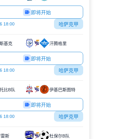
即将开始
6 18:00
哈萨克甲
斯基克
汗腾格里
即将开始
6 18:00
哈萨克甲
托比B队
伊基巴斯图特
即将开始
6 18:00
哈萨克甲
阿雷斯
杜保尔B队