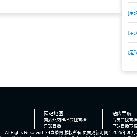
[足
[足
[足
网站地图
站内导航
NBA
网站地图
篮球直播
首页
篮球直
足球直播
足球直播
英
cn. All Rights Reserved.
24直播网
版权所有 页面更新时间：2026年08月0