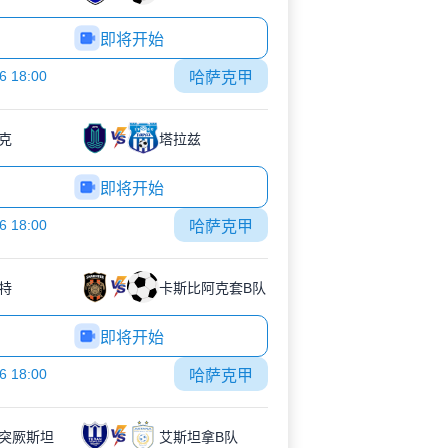
即将开始
6 18:00
哈萨克甲
克
塔拉兹
即将开始
6 18:00
哈萨克甲
特
卡斯比阿克套B队
即将开始
6 18:00
哈萨克甲
突厥斯坦
艾斯坦拿B队