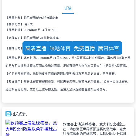
详情
【赛事名称】帕尼斯图斯VS托特塔皮奥
【赛事分类】
芬K联
【开赛时间】2026年06月04日 01:00
【对阵双方】帕尼斯图斯 vs 托特塔皮奥
高清直播
咪咕体育
免费直播
腾讯体育
【直播信号】
【赛事说明】北京时间2026年06月04日 01:00，芬K联直播准时在线播放，喜欢看芬K联比赛
的朋友可以提前收藏本页面以免错过直播。足球直播还为您在本页面索引了相关芬K联直播、
【帕尼斯图斯直播、托特塔皮奥直播的近期比赛列表以及两队历史交锋、两队赛程。
【友好提示】部分比赛将在赛前更新，可能需要您在比赛前再刷新查看。 如果本页面比赛已
经过期已经过期，或者以上信号都无效，请进入足球直播查看最新直播信号。
相关资讯
欧预赛上演进球盛宴，意大利5比4险胜以色列控球占优
在一场欧洲区世界杯预选赛的激战中，意大
利凭借微弱的控球优势，以5比4的比分险胜