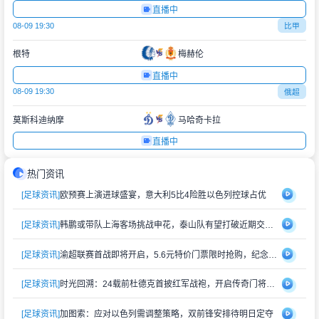
直播中
08-09 19:30
比甲
根特
梅赫伦
直播中
08-09 19:30
俄超
莫斯科迪纳摩
马哈奇卡拉
直播中
热门资讯
[足球资讯]
欧预赛上演进球盛宴，意大利5比4险胜以色列控球占优
[足球资讯]
韩鹏或带队上海客场挑战申花，泰山队有望打破近期交锋劣势
[足球资讯]
渝超联赛首战即将开启，5.6元特价门票限时抢购，纪念礼品同步赠送
[足球资讯]
时光回溯：24载前杜德克首披红军战袍，开启传奇门将生涯
[足球资讯]
加图索：应对以色列需调整策略，双前锋安排待明日定夺