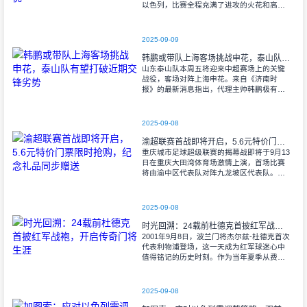
以色列，比赛全程充满了进攻的火花和高效
的射门机会。赛后技术统计显示，以色列在
控球率上以46%对54%不敌意大利，而在射
2025-09-09
韩鹏或带队上海客场挑战申花，泰山队有望打破近期交锋劣势
山东泰山队本周五将迎来中超赛场上的关键
战役，客场对阵上海申花。来自《济南时
报》的最新消息指出，代理主帅韩鹏极有可
能继续执掌教鞭，率队出征上海，这场鲁沪
对决无疑成为其执教能力的又一次重要检
验。
2025-09-08
渝超联赛首战即将开启，5.6元特价门票限时抢购，纪念礼品同步赠送
重庆城市足球超级联赛的揭幕战即将于9月13
日在重庆大田湾体育场激情上演，首场比赛
将由渝中区代表队对阵九龙坡区代表队。据
重庆广电第1眼透露，门票发售将于9月9日上
午10时准时开始，每张票价仅为5.6
2025-09-08
时光回溯：24载前杜德克首披红军战袍，开启传奇门将生涯
2001年9月8日，波兰门将杰尔兹-杜德克首次
代表利物浦登场，这一天成为红军球迷心中
值得铭记的历史时刻。作为当年夏季从费耶
诺德转会而来的新援，杜德克迅速融入球
队，开启了自己在英超赛场的辉煌篇章。
2025-09-08