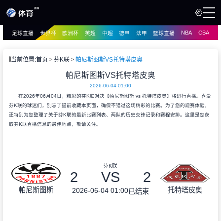
NBA
CBA
足球直播
世界杯
欧洲杯
英超
中超
德甲
法甲
篮球直播
页
直播
直播
当前位置:
首页
芬K联
帕尼斯图斯VS托特塔皮奥
资讯
帕尼斯图斯VS托特塔皮奥
资讯
2026-06-04 01:00
录像
录像
在2026年06月04日，精彩的芬K联对决【帕尼斯图斯 vs 托特塔皮奥】将进行直播。喜爱
芬K联的球迷们，别忘了提前收藏本页面，确保不错过这场精彩的比赛。为了您的观赛体验，
还特别为您整理了关于芬K联的最新比赛列表、两队的历史交锋记录和赛程安排。这里是您获
取芬K联直播信息的最佳地点，敬请关注。
芬K联
2
VS
2
帕尼斯图斯
托特塔皮奥
2026-06-04 01:00
已结束