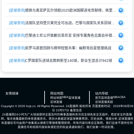
[足球资讯]
德佩与奥亚萨瓦尔领跑2025欧洲国脚进攻贡献榜，佩里西奇紧随其后
[足球资讯]
法国队坚持登贝莱完全可出战，巴黎与国家队关系因球员伤情再度紧张
[足球资讯]
巴黎迪士尼公开致歉拉菲尼亚 安排专属角色见面会补偿受冷落经历
[足球资讯]
前罗马高管回顾与穆帅短暂共事：幽默背后是管理挑战
[足球资讯]
C罗国家队进球总数刷新至140球，职业生涯总计942球
友情链接
网站地图
站内导航
NBA
NBA
CBA
网站地图
篮球直播
首页
篮球直播
足球直播
足球直播
英超
Copyright © 2026 fxzjt.cn. All Rights Reserved.
24直播网
版权所有 页面更新时间：2026年08月09
日 21时07分
备案信息
24直播网24小时为广大球迷提供全面及时的赛事直播和资讯完全绿色安全无插件，稳定安全的直播
网，每天收集最新的体育直播资讯，原创大数据足球篮球赛果预测，历史战绩，情报分析,足球直播所
有直播信号均由用户收集或从搜索引擎搜索整理获得，所有内容均来自互联网，我们自身不提供任何
直播信号和视频内容如有侵犯您的权益请通知我们，我们会第一时间处理。