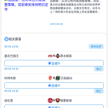
加图索：应对以色列需调整策略，双前锋安排待明日定夺
意大利主教练加图索在对阵以色列的世界杯
预选赛前瞻采访中，对意天空表示，对手与
上一场的爱沙尼亚在风格上存在显著差异。
他指出，爱沙尼亚更依赖身体对抗和强硬防
守，而以色列则是一支技术细腻、反击能力
出色的
2025-09-08
相关赛事
08-09 19:00
菲州长杯
基尼巴国王
黑水精英
直播中
08-09 19:30
德乙
科特布斯
汉诺威96
直播中
08-09 19:30
德乙
纽伦堡
德累斯顿