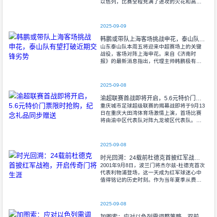
以色列，比赛全程充满了进攻的火花和高效
的射门机会。赛后技术统计显示，以色列在
控球率上以46%对54%不敌意大利，而在射
2025-09-09
韩鹏或带队上海客场挑战申花，泰山队有望打破近期交锋劣势
山东泰山队本周五将迎来中超赛场上的关键
战役，客场对阵上海申花。来自《济南时
报》的最新消息指出，代理主帅韩鹏极有可
能继续执掌教鞭，率队出征上海，这场鲁沪
对决无疑成为其执教能力的又一次重要检
验。
2025-09-08
渝超联赛首战即将开启，5.6元特价门票限时抢购，纪念礼品同步赠送
重庆城市足球超级联赛的揭幕战即将于9月13
日在重庆大田湾体育场激情上演，首场比赛
将由渝中区代表队对阵九龙坡区代表队。据
重庆广电第1眼透露，门票发售将于9月9日上
午10时准时开始，每张票价仅为5.6
2025-09-08
时光回溯：24载前杜德克首披红军战袍，开启传奇门将生涯
2001年9月8日，波兰门将杰尔兹-杜德克首次
代表利物浦登场，这一天成为红军球迷心中
值得铭记的历史时刻。作为当年夏季从费耶
诺德转会而来的新援，杜德克迅速融入球
队，开启了自己在英超赛场的辉煌篇章。
2025-09-08