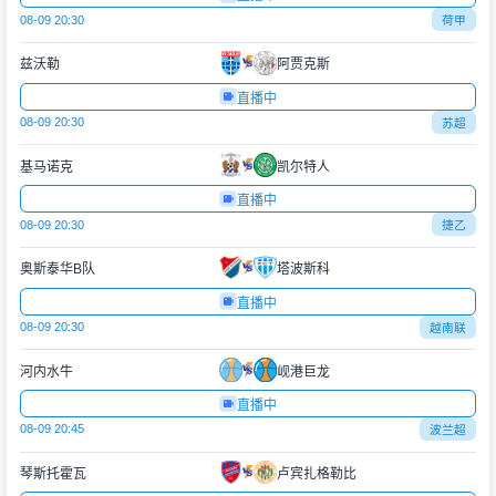
08-09 20:30
荷甲
兹沃勒
阿贾克斯
直播中
08-09 20:30
苏超
基马诺克
凯尔特人
直播中
08-09 20:30
捷乙
奥斯泰华B队
塔波斯科
直播中
08-09 20:30
越南联
河内水牛
岘港巨龙
直播中
08-09 20:45
波兰超
琴斯托霍瓦
卢宾扎格勒比