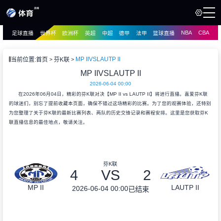
NBA
CBA
足球直播
世界杯
欧洲杯
英超
中超
德甲
法甲
篮球直播
页
直播
直播
MP IIVSLAUTP II
当前位置:
首页
芬K联
资讯
MP IIVSLAUTP II
资讯
2026-06-04 00:00
录像
在2026年06月04日，精彩的芬K联对决【MP II vs LAUTP II】将进行直播。喜爱芬K联
录像
的球迷们，别忘了提前收藏本页面，确保不错过这场精彩的比赛。为了您的观赛体验，还特别
为您整理了关于芬K联的最新比赛列表、两队的历史交锋记录和赛程安排。这里是您获取芬K
联直播信息的最佳地点，敬请关注。
芬K联
4
VS
2
MP II
LAUTP II
2026-06-04 00:00
已结束