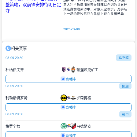
加图索：应对以色列需调整策略，双前锋安排待明日定夺
意大利主教练加图索在对阵以色列的世界杯
预选赛前瞻采访中，对意天空表示，对手与
上一场的爱沙尼亚在风格上存在显著差异。
他指出，爱沙尼亚更依赖身体对抗和强硬防
守，而以色列则是一支技术细腻、反击能力
出色的
2025-09-08
相关赛事
08-09 20:30
乌克超
杜纳伊夫齐
顿涅茨克矿工
直播中
08-09 20:30
挪超
利勒斯特罗姆
罗森博格
直播中
08-09 20:30
荷甲
格罗宁根
乌德勒支
直播中