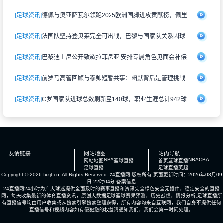
[足球资讯]
德佩与奥亚萨瓦尔领跑2025欧洲国脚进攻贡献榜，佩里西奇紧随其后
[足球资讯]
法国队坚持登贝莱完全可出战，巴黎与国家队关系因球员伤情再度紧张
[足球资讯]
巴黎迪士尼公开致歉拉菲尼亚 安排专属角色见面会补偿受冷落经历
[足球资讯]
前罗马高管回顾与穆帅短暂共事：幽默背后是管理挑战
[足球资讯]
C罗国家队进球总数刷新至140球，职业生涯总计942球
友情链接
网站地图
站内导航
NBA
NBA
CBA
网站地图
篮球直播
首页
篮球直播
足球直播
足球直播
英超
Copyright © 2026 fxzjt.cn. All Rights Reserved.
24直播网
版权所有 页面更新时间：2026年08月09
日 22时04分
备案信息
24直播网24小时为广大球迷提供全面及时的赛事直播和资讯完全绿色安全无插件，稳定安全的直播
网，每天收集最新的体育直播资讯，原创大数据足球篮球赛果预测，历史战绩，情报分析,足球直播所
有直播信号均由用户收集或从搜索引擎搜索整理获得，所有内容均来自互联网，我们自身不提供任何
直播信号和视频内容如有侵犯您的权益请通知我们，我们会第一时间处理。