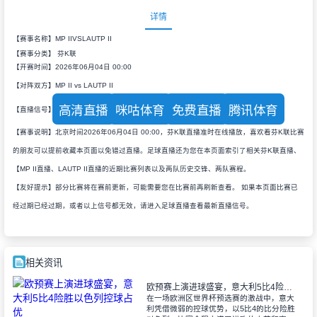
详情
【赛事名称】MP IIVSLAUTP II
【赛事分类】
芬K联
【开赛时间】2026年06月04日 00:00
【对阵双方】MP II vs LAUTP II
高清直播
咪咕体育
免费直播
腾讯体育
【直播信号】
【赛事说明】北京时间2026年06月04日 00:00，芬K联直播准时在线播放，喜欢看芬K联比赛
的朋友可以提前收藏本页面以免错过直播。足球直播还为您在本页面索引了相关芬K联直播、
【MP II直播、LAUTP II直播的近期比赛列表以及两队历史交锋、两队赛程。
【友好提示】部分比赛将在赛前更新，可能需要您在比赛前再刷新查看。 如果本页面比赛已
经过期已经过期，或者以上信号都无效，请进入足球直播查看最新直播信号。
相关资讯
欧预赛上演进球盛宴，意大利5比4险胜以色列控球占优
在一场欧洲区世界杯预选赛的激战中，意大
利凭借微弱的控球优势，以5比4的比分险胜