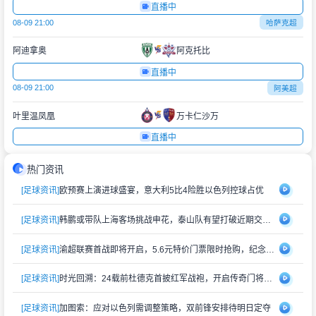
直播中
08-09 21:00
哈萨克超
阿迪拿奥
阿克托比
直播中
08-09 21:00
阿美超
叶里温凤凰
万卡仁沙万
直播中
热门资讯
[足球资讯]
欧预赛上演进球盛宴，意大利5比4险胜以色列控球占优
[足球资讯]
韩鹏或带队上海客场挑战申花，泰山队有望打破近期交锋劣势
[足球资讯]
渝超联赛首战即将开启，5.6元特价门票限时抢购，纪念礼品同步赠送
[足球资讯]
时光回溯：24载前杜德克首披红军战袍，开启传奇门将生涯
[足球资讯]
加图索：应对以色列需调整策略，双前锋安排待明日定夺