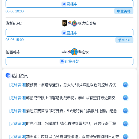
直播中
08-06 10:30
中北美杯
洛杉矶FC
瓜达拉哈拉
直播中
08-06 15:00
菲MPBL
帕西格市
库拉坎
即将开始
热门资讯
[足球资讯]
欧预赛上演进球盛宴，意大利5比4险胜以色列控球占优
[足球资讯]
韩鹏或带队上海客场挑战申花，泰山队有望打破近期交锋劣势
[足球资讯]
渝超联赛首战即将开启，5.6元特价门票限时抢购，纪念礼品同步赠送
[足球资讯]
时光回溯：24载前杜德克首披红军战袍，开启传奇门将生涯
[足球资讯]
加图索：应对以色列需调整策略，双前锋安排待明日定夺