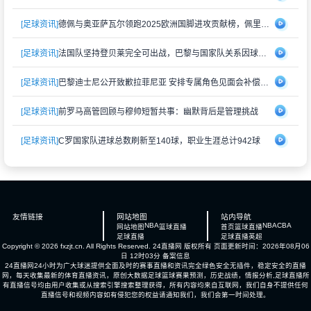
[足球资讯]
德佩与奥亚萨瓦尔领跑2025欧洲国脚进攻贡献榜，佩里西奇紧随其后
[足球资讯]
法国队坚持登贝莱完全可出战，巴黎与国家队关系因球员伤情再度紧张
[足球资讯]
巴黎迪士尼公开致歉拉菲尼亚 安排专属角色见面会补偿受冷落经历
[足球资讯]
前罗马高管回顾与穆帅短暂共事：幽默背后是管理挑战
[足球资讯]
C罗国家队进球总数刷新至140球，职业生涯总计942球
友情链接
网站地图
站内导航
NBA
NBA
CBA
网站地图
篮球直播
首页
篮球直播
足球直播
足球直播
英超
Copyright © 2026 fxzjt.cn. All Rights Reserved.
24直播网
版权所有 页面更新时间：2026年08月06
日 12时03分
备案信息
24直播网24小时为广大球迷提供全面及时的赛事直播和资讯完全绿色安全无插件，稳定安全的直播
网，每天收集最新的体育直播资讯，原创大数据足球篮球赛果预测，历史战绩，情报分析,足球直播所
有直播信号均由用户收集或从搜索引擎搜索整理获得，所有内容均来自互联网，我们自身不提供任何
直播信号和视频内容如有侵犯您的权益请通知我们，我们会第一时间处理。