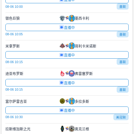
直播中
08-06 10:00
墨联
银色巨狼
墨西卡利
直播中
08-06 10:05
墨联
米拿罗斯
哥利卡米诺斯
直播中
08-06 10:15
墨联
迪亚布罗斯
弗雷塞罗斯
直播中
08-06 10:15
墨联
富尔萨雷吉亚
多拉多斯
直播中
08-06 10:30
美冠联
拉斯维加斯之光
奥克兰根