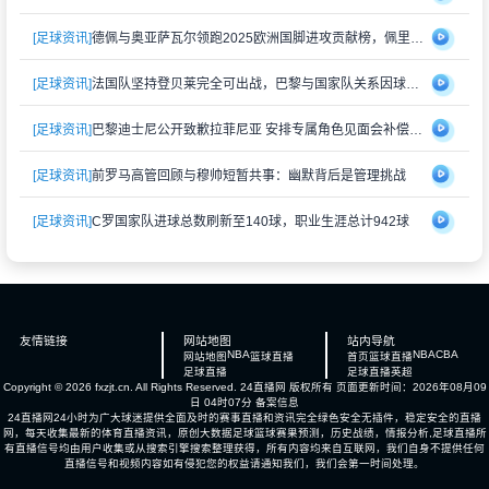
[足球资讯]
德佩与奥亚萨瓦尔领跑2025欧洲国脚进攻贡献榜，佩里西奇紧随其后
[足球资讯]
法国队坚持登贝莱完全可出战，巴黎与国家队关系因球员伤情再度紧张
[足球资讯]
巴黎迪士尼公开致歉拉菲尼亚 安排专属角色见面会补偿受冷落经历
[足球资讯]
前罗马高管回顾与穆帅短暂共事：幽默背后是管理挑战
[足球资讯]
C罗国家队进球总数刷新至140球，职业生涯总计942球
友情链接
网站地图
站内导航
NBA
NBA
CBA
网站地图
篮球直播
首页
篮球直播
足球直播
足球直播
英超
Copyright © 2026 fxzjt.cn. All Rights Reserved.
24直播网
版权所有 页面更新时间：2026年08月09
日 04时07分
备案信息
24直播网24小时为广大球迷提供全面及时的赛事直播和资讯完全绿色安全无插件，稳定安全的直播
网，每天收集最新的体育直播资讯，原创大数据足球篮球赛果预测，历史战绩，情报分析,足球直播所
有直播信号均由用户收集或从搜索引擎搜索整理获得，所有内容均来自互联网，我们自身不提供任何
直播信号和视频内容如有侵犯您的权益请通知我们，我们会第一时间处理。