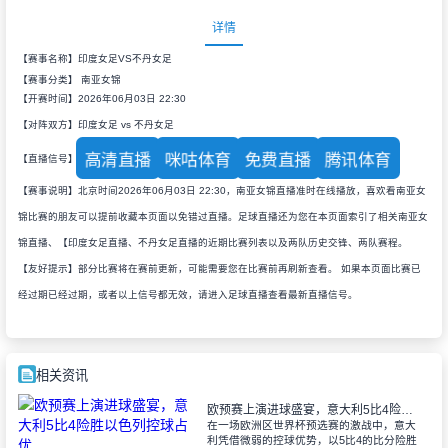
详情
【赛事名称】印度女足VS不丹女足
【赛事分类】
南亚女锦
【开赛时间】2026年06月03日 22:30
【对阵双方】印度女足 vs 不丹女足
高清直播
咪咕体育
免费直播
腾讯体育
【直播信号】
【赛事说明】北京时间2026年06月03日 22:30，南亚女锦直播准时在线播放，喜欢看南亚女
锦比赛的朋友可以提前收藏本页面以免错过直播。足球直播还为您在本页面索引了相关南亚女
锦直播、【印度女足直播、不丹女足直播的近期比赛列表以及两队历史交锋、两队赛程。
【友好提示】部分比赛将在赛前更新，可能需要您在比赛前再刷新查看。 如果本页面比赛已
经过期已经过期，或者以上信号都无效，请进入足球直播查看最新直播信号。
相关资讯
欧预赛上演进球盛宴，意大利5比4险胜以色列控球占优
在一场欧洲区世界杯预选赛的激战中，意大
利凭借微弱的控球优势，以5比4的比分险胜