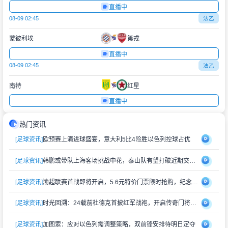
直播中
08-09 02:45
法乙
蒙彼利埃
第戎
直播中
08-09 02:45
法乙
南特
红星
直播中
热门资讯
[足球资讯]
欧预赛上演进球盛宴，意大利5比4险胜以色列控球占优
[足球资讯]
韩鹏或带队上海客场挑战申花，泰山队有望打破近期交锋劣势
[足球资讯]
渝超联赛首战即将开启，5.6元特价门票限时抢购，纪念礼品同步赠送
[足球资讯]
时光回溯：24载前杜德克首披红军战袍，开启传奇门将生涯
[足球资讯]
加图索：应对以色列需调整策略，双前锋安排待明日定夺