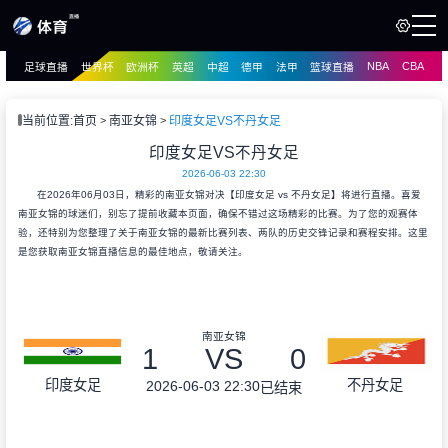
NBA
CBA
足球直播
世界杯
欧洲杯
英超
中超
德甲
法甲
篮球直播
页
直播
直播
当前位置:
首页
南亚女锦
印度女足VS不丹女足
资讯
印度女足VS不丹女足
资讯
2026-06-03 22:30
录像
录像
在2026年06月03日，精彩的南亚女锦对决【印度女足 vs 不丹女足】将进行直播。喜爱
南亚女锦的球迷们，别忘了提前收藏本页面，确保不错过这场精彩的比赛。为了您的观赛体
验，还特别为您整理了关于南亚女锦的最新比赛列表、两队的历史交锋记录和赛程安排。这里
是您获取南亚女锦直播信息的最佳地点，敬请关注。
南亚女锦
1
VS
0
印度女足
不丹女足
2026-06-03 22:30
已结束