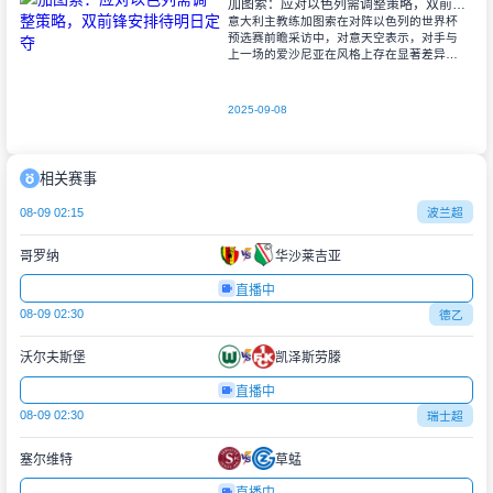
加图索：应对以色列需调整策略，双前锋安排待明日定夺
意大利主教练加图索在对阵以色列的世界杯
预选赛前瞻采访中，对意天空表示，对手与
上一场的爱沙尼亚在风格上存在显著差异。
他指出，爱沙尼亚更依赖身体对抗和强硬防
守，而以色列则是一支技术细腻、反击能力
出色的
2025-09-08
相关赛事
08-09 02:15
波兰超
哥罗纳
华沙莱吉亚
直播中
08-09 02:30
德乙
沃尔夫斯堡
凯泽斯劳滕
直播中
08-09 02:30
瑞士超
塞尔维特
草蜢