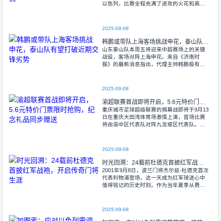
以色列，比赛全程充满了进攻的火花和高效
的射门机会。赛后技术统计显示，以色列在
控球率上以46%对54%不敌意大利，而在射
2025-09-09
韩鹏或带队上海客场挑战申花，泰山队有望打破近期交锋劣势
山东泰山队本周五将迎来中超赛场上的关键
战役，客场对阵上海申花。来自《济南时
报》的最新消息指出，代理主帅韩鹏极有可
能继续执掌教鞭，率队出征上海，这场鲁沪
对决无疑成为其执教能力的又一次重要检
验。
2025-09-08
渝超联赛首战即将开启，5.6元特价门票限时抢购，纪念礼品同步赠送
重庆城市足球超级联赛的揭幕战即将于9月13
日在重庆大田湾体育场激情上演，首场比赛
将由渝中区代表队对阵九龙坡区代表队。据
重庆广电第1眼透露，门票发售将于9月9日上
午10时准时开始，每张票价仅为5.6
2025-09-08
时光回溯：24载前杜德克首披红军战袍，开启传奇门将生涯
2001年9月8日，波兰门将杰尔兹-杜德克首次
代表利物浦登场，这一天成为红军球迷心中
值得铭记的历史时刻。作为当年夏季从费耶
诺德转会而来的新援，杜德克迅速融入球
队，开启了自己在英超赛场的辉煌篇章。
2025-09-08