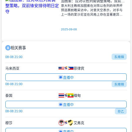
加图索：应对以色列需调整策略，双前锋安排待明日定夺
意大利主教练加图索在对阵以色列的世界杯
预选赛前瞻采访中，对意天空表示，对手与
上一场的爱沙尼亚在风格上存在显著差异。
他指出，爱沙尼亚更依赖身体对抗和强硬防
守，而以色列则是一支技术细腻、反击能力
出色的
2025-09-08
相关赛事
08-08 21:00
东南锦
马来西亚
菲律宾
直播中
08-08 21:00
东南锦
泰国
缅甸
直播中
08-08 21:00
芬乙
穆莎
艾弗克