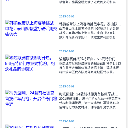
以色列，比赛全程充满了进攻的火花和高效
的射门机会。赛后技术统计显示，以色列在
控球率上以46%对54%不敌意大利，而在射
2025-09-09
韩鹏或带队上海客场挑战申花，泰山队有望打破近期交锋劣势
山东泰山队本周五将迎来中超赛场上的关键
战役，客场对阵上海申花。来自《济南时
报》的最新消息指出，代理主帅韩鹏极有可
能继续执掌教鞭，率队出征上海，这场鲁沪
对决无疑成为其执教能力的又一次重要检
验。
2025-09-08
渝超联赛首战即将开启，5.6元特价门票限时抢购，纪念礼品同步赠送
重庆城市足球超级联赛的揭幕战即将于9月13
日在重庆大田湾体育场激情上演，首场比赛
将由渝中区代表队对阵九龙坡区代表队。据
重庆广电第1眼透露，门票发售将于9月9日上
午10时准时开始，每张票价仅为5.6
2025-09-08
时光回溯：24载前杜德克首披红军战袍，开启传奇门将生涯
2001年9月8日，波兰门将杰尔兹-杜德克首次
代表利物浦登场，这一天成为红军球迷心中
值得铭记的历史时刻。作为当年夏季从费耶
诺德转会而来的新援，杜德克迅速融入球
队，开启了自己在英超赛场的辉煌篇章。
2025-09-08