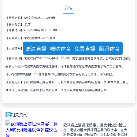
详情
【赛事名称】SV安德尔林VSSV伯姆
【赛事分类】
奥丁
【开赛时间】2026年06月04日 00:00
【对阵双方】SV安德尔林 vs SV伯姆
高清直播
咪咕体育
免费直播
腾讯体育
【直播信号】
【赛事说明】北京时间2026年06月04日 00:00，奥丁直播准时在线播放，喜欢看奥丁比赛的
朋友可以提前收藏本页面以免错过直播。足球直播还为您在本页面索引了相关奥丁直播、
【SV安德尔林直播、SV伯姆直播的近期比赛列表以及两队历史交锋、两队赛程。
【友好提示】部分比赛将在赛前更新，可能需要您在比赛前再刷新查看。 如果本页面比赛已
经过期已经过期，或者以上信号都无效，请进入足球直播查看最新直播信号。
相关资讯
欧预赛上演进球盛宴，意大利5比4险胜以色列控球占优
在一场欧洲区世界杯预选赛的激战中，意大
利凭借微弱的控球优势，以5比4的比分险胜