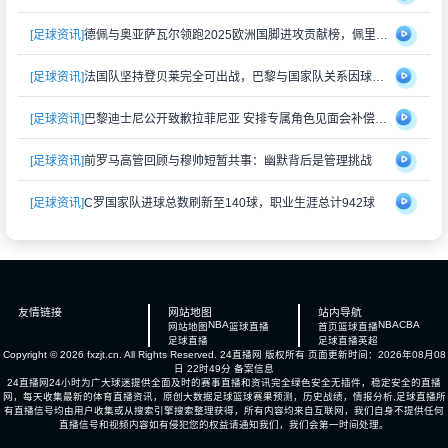
[足球资讯]
德佩与奥亚萨瓦尔领跑2025欧洲国脚进攻贡献榜，佩里西奇紧随其后
[足球资讯]
法国队坚持登贝莱完全可出战，巴黎与国家队关系因球员伤情再度紧张
[足球资讯]
巴黎迪士尼公开致歉拉菲尼亚 安排专属角色见面会补偿受冷落经历
[足球资讯]
前罗马高管回顾与穆帅短暂共事：幽默背后是管理挑战
[足球资讯]
C罗国家队进球总数刷新至140球，职业生涯总计942球
友情链接
网站地图
站内导航
NBA
NBA
CBA
网站地图
篮球直播
首页
篮球直播
足球直播
足球直播
英超
Copyright © 2026 fxzjt.cn. All Rights Reserved.
24直播网
版权所有 页面更新时间：2026年08月08
日 22时49分
备案信息
24直播网24小时为广大球迷提供全面及时的赛事直播和资讯完全绿色安全无插件，稳定安全的直播
网，每天收集最新的体育直播资讯，原创大数据足球篮球赛果预测，历史战绩，情报分析,足球直播所
有直播信号均由用户收集或从搜索引擎搜索整理获得，所有内容均来自互联网，我们自身不提供任何
直播信号和视频内容如有侵犯您的权益请通知我们，我们会第一时间处理。