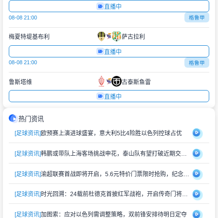
直播中
08-08 21:00
格鲁甲
梅夏特堤基布利
萨古拉利
直播中
08-08 21:00
格鲁甲
鲁斯塔维
古泰斯鱼雷
直播中
热门资讯
[足球资讯]
欧预赛上演进球盛宴，意大利5比4险胜以色列控球占优
[足球资讯]
韩鹏或带队上海客场挑战申花，泰山队有望打破近期交锋劣势
[足球资讯]
渝超联赛首战即将开启，5.6元特价门票限时抢购，纪念礼品同步赠送
[足球资讯]
时光回溯：24载前杜德克首披红军战袍，开启传奇门将生涯
[足球资讯]
加图索：应对以色列需调整策略，双前锋安排待明日定夺