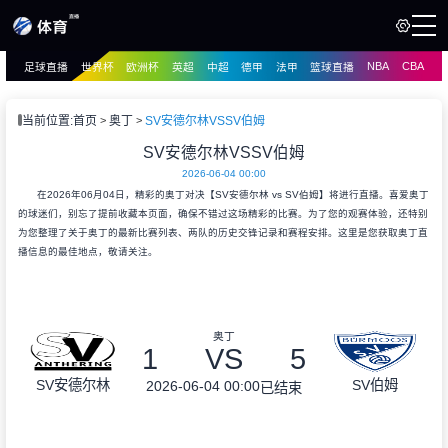
NBA
CBA
足球直播
世界杯
欧洲杯
英超
中超
德甲
法甲
篮球直播
页
直播
直播
当前位置:
首页
奥丁
SV安德尔林VSSV伯姆
资讯
SV安德尔林VSSV伯姆
资讯
2026-06-04 00:00
录像
录像
在2026年06月04日，精彩的奥丁对决【SV安德尔林 vs SV伯姆】将进行直播。喜爱奥丁
的球迷们，别忘了提前收藏本页面，确保不错过这场精彩的比赛。为了您的观赛体验，还特别
为您整理了关于奥丁的最新比赛列表、两队的历史交锋记录和赛程安排。这里是您获取奥丁直
播信息的最佳地点，敬请关注。
奥丁
1
VS
5
SV安德尔林
SV伯姆
2026-06-04 00:00
已结束