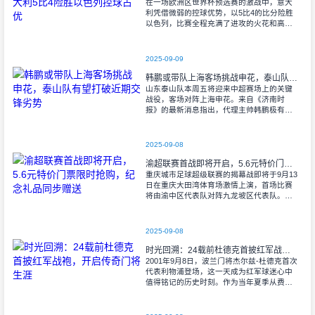
在一场欧洲区世界杯预选赛的激战中，意大
利凭借微弱的控球优势，以5比4的比分险胜
以色列，比赛全程充满了进攻的火花和高效
的射门机会。赛后技术统计显示，以色列在
控球率上以46%对54%不敌意大利，而在射
2025-09-09
韩鹏或带队上海客场挑战申花，泰山队有望打破近期交锋劣势
山东泰山队本周五将迎来中超赛场上的关键
战役，客场对阵上海申花。来自《济南时
报》的最新消息指出，代理主帅韩鹏极有可
能继续执掌教鞭，率队出征上海，这场鲁沪
对决无疑成为其执教能力的又一次重要检
验。
2025-09-08
渝超联赛首战即将开启，5.6元特价门票限时抢购，纪念礼品同步赠送
重庆城市足球超级联赛的揭幕战即将于9月13
日在重庆大田湾体育场激情上演，首场比赛
将由渝中区代表队对阵九龙坡区代表队。据
重庆广电第1眼透露，门票发售将于9月9日上
午10时准时开始，每张票价仅为5.6
2025-09-08
时光回溯：24载前杜德克首披红军战袍，开启传奇门将生涯
2001年9月8日，波兰门将杰尔兹-杜德克首次
代表利物浦登场，这一天成为红军球迷心中
值得铭记的历史时刻。作为当年夏季从费耶
诺德转会而来的新援，杜德克迅速融入球
队，开启了自己在英超赛场的辉煌篇章。