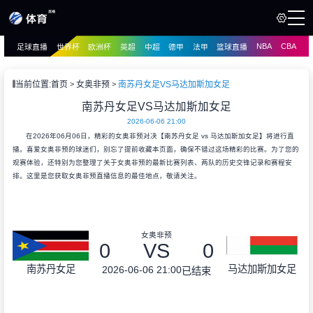
NBA
CBA
足球直播
世界杯
欧洲杯
英超
中超
德甲
法甲
篮球直播
页
直播
直播
当前位置:
首页
女奥非预
南苏丹女足VS马达加斯加女足
资讯
南苏丹女足VS马达加斯加女足
资讯
2026-06-06 21:00
录像
录像
在2026年06月06日，精彩的女奥非预对决【南苏丹女足 vs 马达加斯加女足】将进行直
播。喜爱女奥非预的球迷们，别忘了提前收藏本页面，确保不错过这场精彩的比赛。为了您的
观赛体验，还特别为您整理了关于女奥非预的最新比赛列表、两队的历史交锋记录和赛程安
排。这里是您获取女奥非预直播信息的最佳地点，敬请关注。
女奥非预
0
VS
0
南苏丹女足
马达加斯加女足
2026-06-06 21:00
已结束