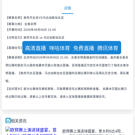
详情
【赛事名称】南苏丹女足VS马达加斯加女足
【赛事分类】
女奥非预
【开赛时间】2026年06月06日 21:00
【对阵双方】南苏丹女足 vs 马达加斯加女足
高清直播
咪咕体育
免费直播
腾讯体育
【直播信号】
【赛事说明】北京时间2026年06月06日 21:00，女奥非预直播准时在线播放，喜欢看女奥非
预比赛的朋友可以提前收藏本页面以免错过直播。足球直播还为您在本页面索引了相关女奥非
预直播、【南苏丹女足直播、马达加斯加女足直播的近期比赛列表以及两队历史交锋、两队赛
程。
【友好提示】部分比赛将在赛前更新，可能需要您在比赛前再刷新查看。 如果本页面比赛已
经过期已经过期，或者以上信号都无效，请进入足球直播查看最新直播信号。
相关资讯
欧预赛上演进球盛宴，意大利5比4险胜以色列控球占优