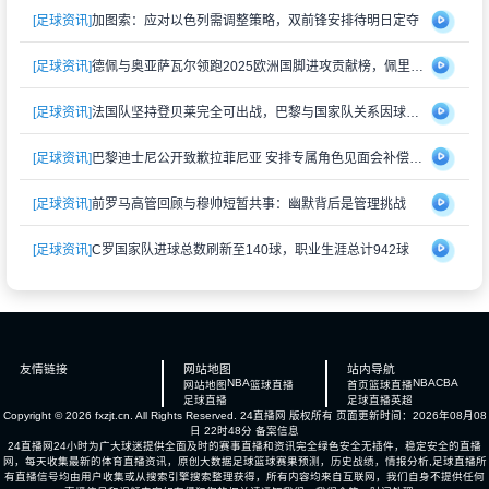
[足球资讯]
加图索：应对以色列需调整策略，双前锋安排待明日定夺
[足球资讯]
德佩与奥亚萨瓦尔领跑2025欧洲国脚进攻贡献榜，佩里西奇紧随其后
[足球资讯]
法国队坚持登贝莱完全可出战，巴黎与国家队关系因球员伤情再度紧张
[足球资讯]
巴黎迪士尼公开致歉拉菲尼亚 安排专属角色见面会补偿受冷落经历
[足球资讯]
前罗马高管回顾与穆帅短暂共事：幽默背后是管理挑战
[足球资讯]
C罗国家队进球总数刷新至140球，职业生涯总计942球
友情链接
网站地图
站内导航
NBA
NBA
CBA
网站地图
篮球直播
首页
篮球直播
足球直播
足球直播
英超
Copyright © 2026 fxzjt.cn. All Rights Reserved.
24直播网
版权所有 页面更新时间：2026年08月08
日 22时48分
备案信息
24直播网24小时为广大球迷提供全面及时的赛事直播和资讯完全绿色安全无插件，稳定安全的直播
网，每天收集最新的体育直播资讯，原创大数据足球篮球赛果预测，历史战绩，情报分析,足球直播所
有直播信号均由用户收集或从搜索引擎搜索整理获得，所有内容均来自互联网，我们自身不提供任何