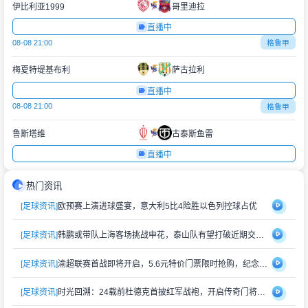
伊比利亚1999
哥里迪拉
直播中
08-08 21:00
格鲁甲
梅夏特堤基布利
萨古拉利
直播中
08-08 21:00
格鲁甲
鲁斯塔维
古泰斯鱼雷
直播中
热门资讯
[足球资讯]
欧预赛上演进球盛宴，意大利5比4险胜以色列控球占优
[足球资讯]
韩鹏或带队上海客场挑战申花，泰山队有望打破近期交锋劣势
[足球资讯]
渝超联赛首战即将开启，5.6元特价门票限时抢购，纪念礼品同步赠送
[足球资讯]
时光回溯：24载前杜德克首披红军战袍，开启传奇门将生涯