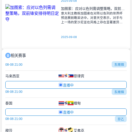
2025-09-08
加图索：应对以色列需调整策略，双前锋安排待明日定夺
意大利主教练加图索在对阵以色列的世界杯
预选赛前瞻采访中，对意天空表示，对手与
上一场的爱沙尼亚在风格上存在显著差异。
他指出，爱沙尼亚更依赖身体对抗和强硬防
守，而以色列则是一支技术细腻、反击能力
出色的
2025-09-08
相关赛事
08-08 21:00
东南锦
马来西亚
菲律宾
直播中
08-08 21:00
东南锦
泰国
缅甸
直播中
08-08 21:00
芬乙
穆莎
艾弗克