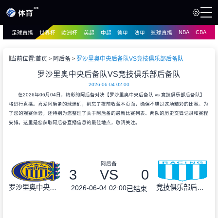
NBA
CBA
足球直播
世界杯
欧洲杯
英超
中超
德甲
法甲
篮球直播
页
直播
直播
当前位置:
首页
阿后备
罗沙里奥中央后备队VS竞技俱乐部后备队
资讯
罗沙里奥中央后备队VS竞技俱乐部后备队
资讯
2026-06-04 02:00
录像
录像
在2026年06月04日，精彩的阿后备对决【罗沙里奥中央后备队 vs 竞技俱乐部后备队】
将进行直播。喜爱阿后备的球迷们，别忘了提前收藏本页面，确保不错过这场精彩的比赛。为
了您的观赛体验，还特别为您整理了关于阿后备的最新比赛列表、两队的历史交锋记录和赛程
安排。这里是您获取阿后备直播信息的最佳地点，敬请关注。
阿后备
3
VS
0
罗沙里奥中央后备队
竞技俱乐部后备队
2026-06-04 02:00
已结束