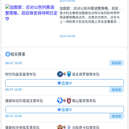
2025-09-08
加图索：应对以色列需调整策略，双前锋安排待明日定夺
意大利主教练加图索在对阵以色列的世界杯
预选赛前瞻采访中，对意天空表示，对手与
上一场的爱沙尼亚在风格上存在显著差异。
他指出，爱沙尼亚更依赖身体对抗和强硬防
守，而以色列则是一支技术细腻、反击能力
出色的
2025-09-08
相关赛事
08-07 19:00
俄青联
阿尔玛兹安泰青年队
诺夫哥罗德青年队
直播中
08-07 19:00
俄青联
莫斯科切尔塔诺沃青年队
喀山鲁宾青年队
直播中
08-07 19:00
俄青联
莫斯科中央陆军青年队
马哈奇卡拉青年队