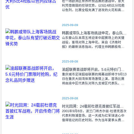
在一场欧洲区世界杯预选赛的激战中，意大
利凭借微弱的控球优势，以5比4的比分险胜
以色列，比赛全程充满了进攻的火花和高效
的射门机会。赛后技术统计显示，以色列在
控球率上以46%对54%不敌意大利，而在射
2025-09-09
韩鹏或带队上海客场挑战申花，泰山队有望打破近期交锋劣势
山东泰山队本周五将迎来中超赛场上的关键
战役，客场对阵上海申花。来自《济南时
报》的最新消息指出，代理主帅韩鹏极有可
能继续执掌教鞭，率队出征上海，这场鲁沪
对决无疑成为其执教能力的又一次重要检
验。
2025-09-08
渝超联赛首战即将开启，5.6元特价门票限时抢购，纪念礼品同步赠送
重庆城市足球超级联赛的揭幕战即将于9月13
日在重庆大田湾体育场激情上演，首场比赛
将由渝中区代表队对阵九龙坡区代表队。据
重庆广电第1眼透露，门票发售将于9月9日上
午10时准时开始，每张票价仅为5.6
2025-09-08
时光回溯：24载前杜德克首披红军战袍，开启传奇门将生涯
2001年9月8日，波兰门将杰尔兹-杜德克首次
代表利物浦登场，这一天成为红军球迷心中
值得铭记的历史时刻。作为当年夏季从费耶
诺德转会而来的新援，杜德克迅速融入球
队，开启了自己在英超赛场的辉煌篇章。