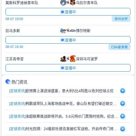
莫斯科罗迪纳青年队
乌拉尔青年队
直播中
08-07 19:00
菲州长杯
拉马多斯
博尔特斯
直播中
08-07 19:30
CBA夏季赛
江苏肯帝亚
深圳马可波罗
直播中
热门资讯
[足球资讯]
欧预赛上演进球盛宴，意大利5比4险胜以色列控球占优
[足球资讯]
韩鹏或带队上海客场挑战申花，泰山队有望打破近期交锋劣势
[足球资讯]
渝超联赛首战即将开启，5.6元特价门票限时抢购，纪念礼品同步赠送
[足球资讯]
时光回溯：24载前杜德克首披红军战袍，开启传奇门将生涯