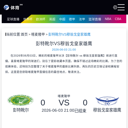
NBA
CBA
足球直播
世界杯
欧洲杯
英超
中超
德甲
法甲
篮球直播
页
直播
直播
当前位置:
首页
喀麦隆甲
彭特靴尔VS穆翁戈皇家雄鹰
资讯
彭特靴尔VS穆翁戈皇家雄鹰
资讯
2026-06-03 21:00
录像
录像
在2026年06月03日，精彩的喀麦隆甲对决【彭特靴尔 vs 穆翁戈皇家雄鹰】将进行直
播。喜爱喀麦隆甲的球迷们，别忘了提前收藏本页面，确保不错过这场精彩的比赛。为了您的
观赛体验，还特别为您整理了关于喀麦隆甲的最新比赛列表、两队的历史交锋记录和赛程安
排。这里是您获取喀麦隆甲直播信息的最佳地点，敬请关注。
喀麦隆甲
0
VS
0
彭特靴尔
穆翁戈皇家雄鹰
2026-06-03 21:00
已结束