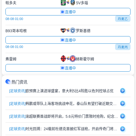
帕多夫
SV多瑙
直播中
08-08 01:00
丹麦乙
B93哥本哈根
罗斯基德
直播中
08-08 01:00
丹麦丙
弗雷姆
赫斯霍尔姆
直播中
热门资讯
[足球资讯]
欧预赛上演进球盛宴，意大利5比4险胜以色列控球占优
[足球资讯]
韩鹏或带队上海客场挑战申花，泰山队有望打破近期交锋劣势
[足球资讯]
渝超联赛首战即将开启，5.6元特价门票限时抢购，纪念礼品同步赠送
[足球资讯]
时光回溯：24载前杜德克首披红军战袍，开启传奇门将生涯