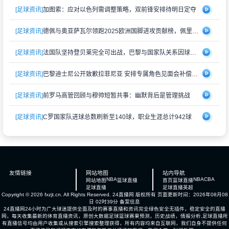
[足球资讯]
加图索：应对以色列需调整策略，双前锋安排待明日定夺
[足球资讯]
德佩与奥亚萨瓦尔领跑2025欧洲国脚进攻贡献榜，佩里西奇紧随其后
[足球资讯]
法国队坚持登贝莱完全可出战，巴黎与国家队关系因球员伤情再度紧张
[足球资讯]
巴黎迪士尼公开致歉拉菲尼亚 安排专属角色见面会补偿受冷落经历
[足球资讯]
前罗马高管回顾与穆帅短暂共事：幽默背后是管理挑战
[足球资讯]
C罗国家队进球总数刷新至140球，职业生涯总计942球
友情链接
网站地图
站内导航
NBA
NBA
CBA
网站地图
篮球直播
首页
篮球直播
足球直播
足球直播
英超
Copyright © 2026 fxzjt.cn. All Rights Reserved.
24直播网
版权所有 页面更新时间：2026年08月08
日 02时39分
备案信息
24直播网24小时为广大球迷提供全面及时的赛事直播和资讯完全绿色安全无插件，稳定安全的直播
网，每天收集最新的体育直播资讯，原创大数据足球篮球赛果预测，历史战绩，情报分析,足球直播所
有直播信号均由用户收集或从搜索引擎搜索整理获得，所有内容均来自互联网，我们自身不提供任何