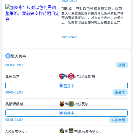
2025-09-08
加图索：应对以色列需调整策略，双前锋安排待明日定夺
意大利主教练加图索在对阵以色列的世界杯
预选赛前瞻采访中，对意天空表示，对手与
上一场的爱沙尼亚在风格上存在显著差异。
他指出，爱沙尼亚更依赖身体对抗和强硬防
守，而以色列则是一支技术细腻、反击能力
出色的
2025-09-08
相关赛事
08-08 01:00
挪超
桑德菲杰
KFUM奥斯陆
直播中
08-08 01:00
瑞典甲
奥斯特桑斯
松兹瓦尔
直播中
08-08 01:00
瑞典女超
AIK索尔纳女足
布洛马波卡纳女足