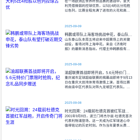
在一场欧洲区世界杯预选赛的激战中，意大
利凭借微弱的控球优势，以5比4的比分险胜
以色列，比赛全程充满了进攻的火花和高效
的射门机会。赛后技术统计显示，以色列在
控球率上以46%对54%不敌意大利，而在射
2025-09-09
韩鹏或带队上海客场挑战申花，泰山队有望打破近期交锋劣势
山东泰山队本周五将迎来中超赛场上的关键
战役，客场对阵上海申花。来自《济南时
报》的最新消息指出，代理主帅韩鹏极有可
能继续执掌教鞭，率队出征上海，这场鲁沪
对决无疑成为其执教能力的又一次重要检
验。
2025-09-08
渝超联赛首战即将开启，5.6元特价门票限时抢购，纪念礼品同步赠送
重庆城市足球超级联赛的揭幕战即将于9月13
日在重庆大田湾体育场激情上演，首场比赛
将由渝中区代表队对阵九龙坡区代表队。据
重庆广电第1眼透露，门票发售将于9月9日上
午10时准时开始，每张票价仅为5.6
2025-09-08
时光回溯：24载前杜德克首披红军战袍，开启传奇门将生涯
2001年9月8日，波兰门将杰尔兹-杜德克首次
代表利物浦登场，这一天成为红军球迷心中
值得铭记的历史时刻。作为当年夏季从费耶
诺德转会而来的新援，杜德克迅速融入球
队，开启了自己在英超赛场的辉煌篇章。