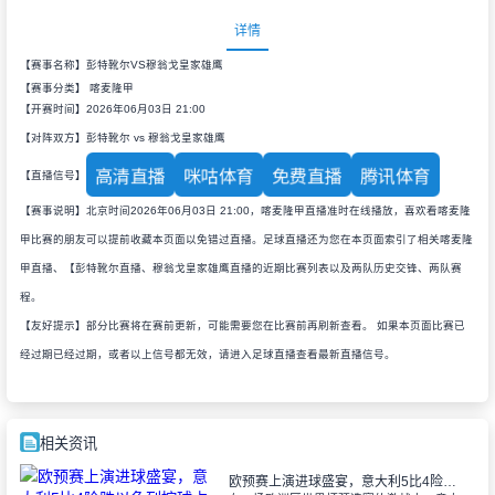
详情
【赛事名称】彭特靴尔VS穆翁戈皇家雄鹰
【赛事分类】
喀麦隆甲
【开赛时间】2026年06月03日 21:00
【对阵双方】彭特靴尔 vs 穆翁戈皇家雄鹰
高清直播
咪咕体育
免费直播
腾讯体育
【直播信号】
【赛事说明】北京时间2026年06月03日 21:00，喀麦隆甲直播准时在线播放，喜欢看喀麦隆
甲比赛的朋友可以提前收藏本页面以免错过直播。足球直播还为您在本页面索引了相关喀麦隆
甲直播、【彭特靴尔直播、穆翁戈皇家雄鹰直播的近期比赛列表以及两队历史交锋、两队赛
程。
【友好提示】部分比赛将在赛前更新，可能需要您在比赛前再刷新查看。 如果本页面比赛已
经过期已经过期，或者以上信号都无效，请进入足球直播查看最新直播信号。
相关资讯
欧预赛上演进球盛宴，意大利5比4险胜以色列控球占优