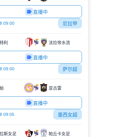
直播中
8 09:00
尼拉甲
特利
法拉帝水流
直播中
8 09:00
萨尔超
帕
亚古雷
直播中
8 09:05
墨西女超
拉斯女足
帕丘卡女足