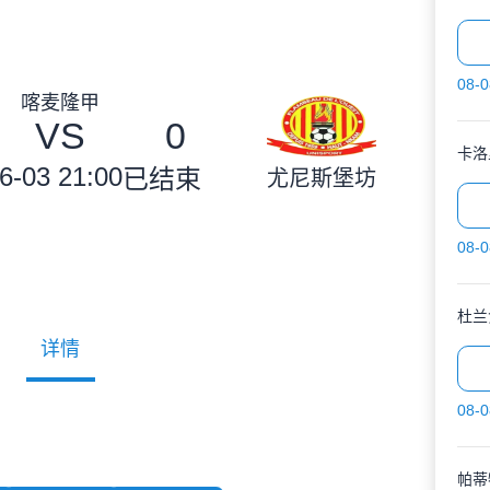
08-0
喀麦隆甲
VS
0
卡洛
6-03 21:00
已结束
尤尼斯堡坊
08-0
杜兰
详情
08-0