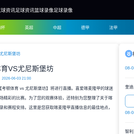
篮球资讯
足球资讯
篮球录像
足球录像
洲杯
英超
中超
德甲
法甲
S尤尼斯堡坊
育VS尤尼斯堡坊
08-0
2026-06-03 21:00
奎迪
决【考顿体育 vs 尤尼斯堡坊】将进行直播。喜爱喀麦隆甲的球迷
场精彩的比赛。为了您的观赛体验，还特别为您整理了关于喀
录和赛程安排。这里是您获取喀麦隆甲直播信息的最佳地点，
08-0
智利