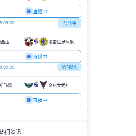
直播中
8 09:30
巴马甲
旧金山
埃雷拉足球俱乐部
直播中
WNBA
8 09:30
斯飞翼
金州女武神
直播中
热门资讯