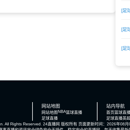
[足
[足
[足
网站地图
站内导航
NBA
网站地图
篮球直播
首页
篮球直
足球直播
足球直播
英
cn. All Rights Reserved.
24直播网
版权所有 页面更新时间：2026年08月0
的赛事直播和资讯完全绿色安全无插件，稳定安全的直播网，每天收集最