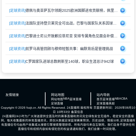
[足球资讯]
德佩与奥亚萨瓦尔领跑2025欧洲国脚进攻贡献榜，佩里西奇紧随其后
[足球资讯]
法国队坚持登贝莱完全可出战，巴黎与国家队关系因球员伤情再度紧张
[足球资讯]
巴黎迪士尼公开致歉拉菲尼亚 安排专属角色见面会补偿受冷落经历
[足球资讯]
前罗马高管回顾与穆帅短暂共事：幽默背后是管理挑战
[足球资讯]
C罗国家队进球总数刷新至140球，职业生涯总计942球
友情链接
网站地图
站内导航
NBA
NBA
CBA
网站地图
篮球直播
首页
篮球直播
足球直播
足球直播
英超
Copyright © 2026 fxzjt.cn. All Rights Reserved.
24直播网
版权所有 页面更新时间：2026年08月10
日 10时33分
备案信息
24直播网24小时为广大球迷提供全面及时的赛事直播和资讯完全绿色安全无插件，稳定安全的直播
网，每天收集最新的体育直播资讯，原创大数据足球篮球赛果预测，历史战绩，情报分析,足球直播所
有直播信号均由用户收集或从搜索引擎搜索整理获得，所有内容均来自互联网，我们自身不提供任何
直播信号和视频内容如有侵犯您的权益请通知我们，我们会第一时间处理。