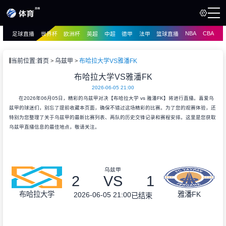
NBA
CBA
足球直播
世界杯
欧洲杯
英超
中超
德甲
法甲
篮球直播
页
直播
直播
当前位置:
首页
乌兹甲
布哈拉大学VS雅潘FK
资讯
布哈拉大学VS雅潘FK
资讯
2026-06-05 21:00
录像
录像
在2026年06月05日，精彩的乌兹甲对决【布哈拉大学 vs 雅潘FK】将进行直播。喜爱乌
兹甲的球迷们，别忘了提前收藏本页面，确保不错过这场精彩的比赛。为了您的观赛体验，还
特别为您整理了关于乌兹甲的最新比赛列表、两队的历史交锋记录和赛程安排。这里是您获取
乌兹甲直播信息的最佳地点，敬请关注。
乌兹甲
2
VS
1
布哈拉大学
雅潘FK
2026-06-05 21:00
已结束