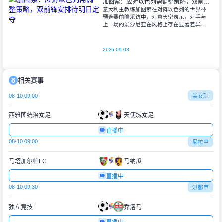
加图索：应对以色列需调整策略，双前锋安排待明日定夺
意大利主教练加图索在对阵以色列的世界杯
预选赛前瞻采访中，对意天空表示，对手与
上一场的爱沙尼亚在风格上存在显著差异。
他指出，爱沙尼亚更依赖身体对抗和强硬防
守，而以色列则是一支技术细腻、反击能力
出色的
2025-09-08
相关赛事
08-10 09:00
美女职
西雅图统治女足
天使城女足
直播中
08-10 09:00
尼拉甲
马塔加尔帕FC
马纳瓜
直播中
08-10 09:30
洪都甲
独立竞技
乔洛马