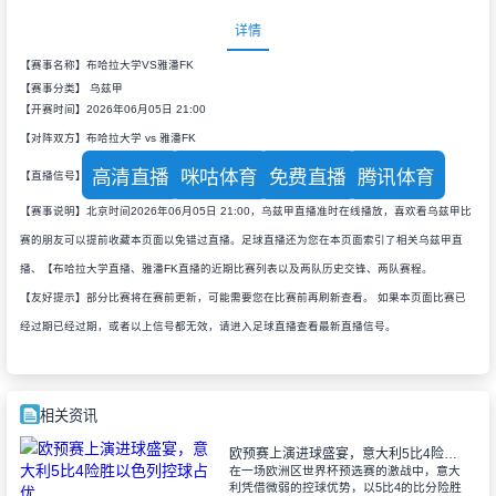
详情
【赛事名称】布哈拉大学VS雅潘FK
【赛事分类】
乌兹甲
【开赛时间】2026年06月05日 21:00
【对阵双方】布哈拉大学 vs 雅潘FK
高清直播
咪咕体育
免费直播
腾讯体育
【直播信号】
【赛事说明】北京时间2026年06月05日 21:00，乌兹甲直播准时在线播放，喜欢看乌兹甲比
赛的朋友可以提前收藏本页面以免错过直播。足球直播还为您在本页面索引了相关乌兹甲直
播、【布哈拉大学直播、雅潘FK直播的近期比赛列表以及两队历史交锋、两队赛程。
【友好提示】部分比赛将在赛前更新，可能需要您在比赛前再刷新查看。 如果本页面比赛已
经过期已经过期，或者以上信号都无效，请进入足球直播查看最新直播信号。
相关资讯
欧预赛上演进球盛宴，意大利5比4险胜以色列控球占优
在一场欧洲区世界杯预选赛的激战中，意大
利凭借微弱的控球优势，以5比4的比分险胜