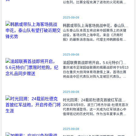
以色列，比赛全程充满了进攻的火花和高效
的射门机会。赛后技术统计显示，以色列在
控球率上以46%对54%不敌意大利，而在射
2025-09-09
韩鹏或带队上海客场挑战申花，泰山队有望打破近期交锋劣势
山东泰山队本周五将迎来中超赛场上的关键
战役，客场对阵上海申花。来自《济南时
报》的最新消息指出，代理主帅韩鹏极有可
能继续执掌教鞭，率队出征上海，这场鲁沪
对决无疑成为其执教能力的又一次重要检
验。
2025-09-08
渝超联赛首战即将开启，5.6元特价门票限时抢购，纪念礼品同步赠送
重庆城市足球超级联赛的揭幕战即将于9月13
日在重庆大田湾体育场激情上演，首场比赛
将由渝中区代表队对阵九龙坡区代表队。据
重庆广电第1眼透露，门票发售将于9月9日上
午10时准时开始，每张票价仅为5.6
2025-09-08
时光回溯：24载前杜德克首披红军战袍，开启传奇门将生涯
2001年9月8日，波兰门将杰尔兹-杜德克首次
代表利物浦登场，这一天成为红军球迷心中
值得铭记的历史时刻。作为当年夏季从费耶
诺德转会而来的新援，杜德克迅速融入球
队，开启了自己在英超赛场的辉煌篇章。
2025-09-08