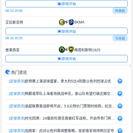
即将开始
08-10 20:00
阿美超
BKMA
艾拉斯克特
即将开始
08-10 20:30
乌克超
普莱西亚
梅塔利斯特1925
即将开始
热门资讯
[足球资讯]
欧预赛上演进球盛宴，意大利5比4险胜以色列控球占优
[足球资讯]
韩鹏或带队上海客场挑战申花，泰山队有望打破近期交锋劣势
[足球资讯]
渝超联赛首战即将开启，5.6元特价门票限时抢购，纪念礼品同步赠送
[足球资讯]
时光回溯：24载前杜德克首披红军战袍，开启传奇门将生涯
[足球资讯]
加图索：应对以色列需调整策略，双前锋安排待明日定夺