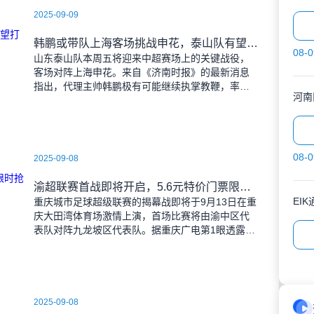
2025-09-09
韩鹏或带队上海客场挑战申花，泰山队有望打破近期交锋劣势
08-0
山东泰山队本周五将迎来中超赛场上的关键战役，
客场对阵上海申花。来自《济南时报》的最新消息
指出，代理主帅韩鹏极有可能继续执掌教鞭，率队
河南
出征上海，这场鲁沪对决无疑成为其执教能力的又
一次重要检验。
08-0
2025-09-08
渝超联赛首战即将开启，5.6元特价门票限时抢购，纪念礼品同步赠送
EI
重庆城市足球超级联赛的揭幕战即将于9月13日在重
庆大田湾体育场激情上演，首场比赛将由渝中区代
表队对阵九龙坡区代表队。据重庆广电第1眼透露，
门票发售将于9月9日上午10时准时开始，每张票价
仅为5.6
2025-09-08