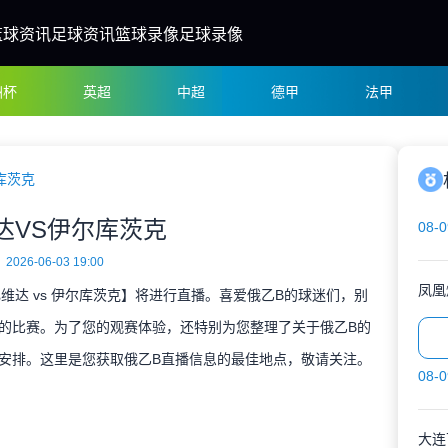
篮球资讯
足球资讯
篮球录像
足球录像
洲杯
英超
中超
德甲
法甲
库茨克
达VS伊尔库茨克
08-0
2026-06-03 19:00
凤凰
【扎维达 vs 伊尔库茨克】将进行直播。喜爱俄乙B的球迷们，别
的比赛。为了您的观赛体验，还特别为您整理了关于俄乙B的
安排。这里是您获取俄乙B直播信息的最佳地点，敬请关注。
08-0
大连