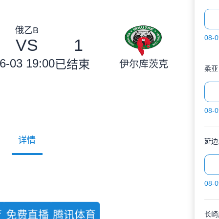
俄乙B
08-0
VS
1
6-03 19:00
已结束
伊尔库茨克
柔亚
08-0
详情
延边
08-0
育
免费直播
腾讯体育
长崎