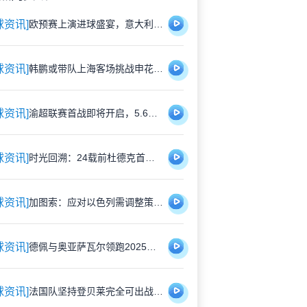
球资讯]
欧预赛上演进球盛宴，意大利5比4险胜以色列控球占优
球资讯]
韩鹏或带队上海客场挑战申花，泰山队有望打破近期交锋劣势
球资讯]
渝超联赛首战即将开启，5.6元特价门票限时抢购，纪念礼品同步赠送
球资讯]
时光回溯：24载前杜德克首披红军战袍，开启传奇门将生涯
球资讯]
加图索：应对以色列需调整策略，双前锋安排待明日定夺
球资讯]
德佩与奥亚萨瓦尔领跑2025欧洲国脚进攻贡献榜，佩里西奇紧随其后
球资讯]
法国队坚持登贝莱完全可出战，巴黎与国家队关系因球员伤情再度紧张