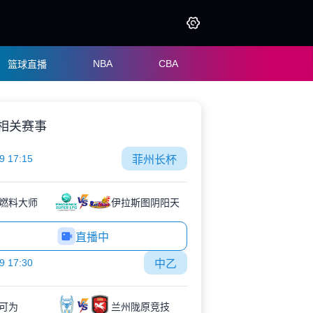
NBA
CBA
篮球直播
相关赛事
9 17:15
菲州长杯
燃料大师
伊拉斯图阴阳天
直播中
9 17:30
中乙
可为
兰州陇原竞技