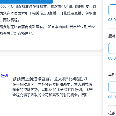
19:00，俄乙B直播准时在线播放，喜欢看俄乙B比赛的朋友可以
为您在本页面索引了相关俄乙B直播、【扎维达直播、伊尔库
08-0
、两队赛程。
需要您在比赛前再刷新查看。 如果本页面比赛已经过期已经
播查看最新直播信号。
鹿特
08-0
马斯
欧预赛上演进球盛宴，意大利5比4险胜以色列控球占优
在一场欧洲区世界杯预选赛的激战中，意大利凭借
微弱的控球优势，以5比4的比分险胜以色列，比赛
全程充满了进攻的火花和高效的射门机会。赛后技
08-0
术统计显示，以色列在控球率上以46%对54%不敌
意大利，而在射
拉纳