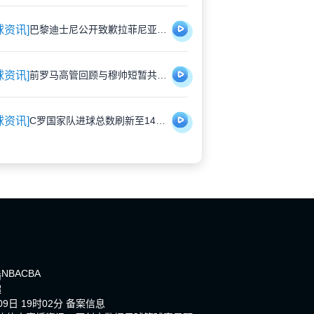
球资讯]
巴黎迪士尼公开致歉拉菲尼亚 安排专属角色见面会补偿受冷落经历
球资讯]
前罗马高管回顾与穆帅短暂共事：幽默背后是管理挑战
球资讯]
C罗国家队进球总数刷新至140球，职业生涯总计942球
NBA
CBA
播
超
9日 19时02分
备案信息