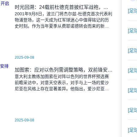
时光回溯：24载前杜德克首披红军战袍，开启传奇门将生涯
[足
2001年9月8日，波兰门将杰尔兹-杜德克首次代表利
物浦登场，这一天成为红军球迷心中值得铭记的历
史时刻。作为当年夏季从费耶诺德转会而来的新
[足
援，杜德克迅速融入球队，开启了自己在英超赛场
的辉煌篇章。
[足
2025-09-08
加图索：应对以色列需调整策略，双前锋安排待明日定夺
[足
意大利主教练加图索在对阵以色列的世界杯预选赛
前瞻采访中，对意天空表示，对手与上一场的爱沙
尼亚在风格上存在显著差异。他指出，爱沙尼亚更
[足
依赖身体对抗和强硬防守，而以色列则是一支技术
细腻、反击能力出色的
[足
2025-09-08
[足