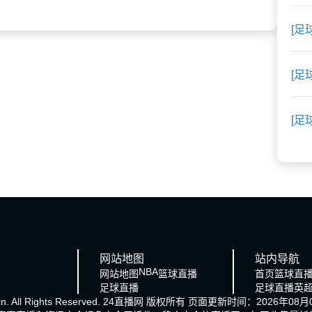
[足
[足
[足
网站地图
站内导航
NBA
网站地图
篮球直播
首页
篮球直
足球直播
足球直播
英
cn. All Rights Reserved.
24直播网
版权所有 页面更新时间：2026年08月0