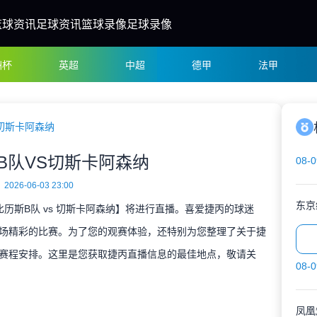
篮球资讯
足球资讯
篮球录像
足球录像
洲杯
英超
中超
德甲
法甲
切斯卡阿森纳
B队VS切斯卡阿森纳
08-0
2026-06-03 23:00
东京
塔比历斯B队 vs 切斯卡阿森纳】将进行直播。喜爱捷丙的球迷
场精彩的比赛。为了您的观赛体验，还特别为您整理了关于捷
赛程安排。这里是您获取捷丙直播信息的最佳地点，敬请关
08-0
凤凰