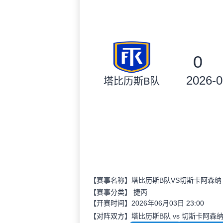
0
2026-0
塔比历斯B队
【赛事名称】塔比历斯B队VS切斯卡阿森纳
【赛事分类】
捷丙
【开赛时间】2026年06月03日 23:00
【对阵双方】塔比历斯B队 vs 切斯卡阿森