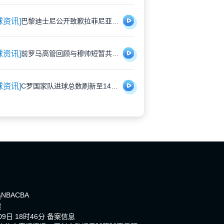
球资讯]
巴黎迪士尼公开致歉拉菲尼亚 安排专属角色见面会补偿受冷落经历
球资讯]
前罗马高管回顾与穆帅短暂共事：幽默背后是管理挑战
球资讯]
C罗国家队进球总数刷新至140球，职业生涯总计942球
NBA
CBA
播
超
9日 18时46分
备案信息