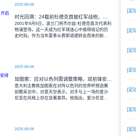
2025-09-08
[足
时光回溯：24载前杜德克首披红军战袍，开启传奇门将生涯
2001年9月8日，波兰门将杰尔兹-杜德克首次代表利
物浦登场，这一天成为红军球迷心中值得铭记的历
[足
史时刻。作为当年夏季从费耶诺德转会而来的新
援，杜德克迅速融入球队，开启了自己在英超赛场
的辉煌篇章。
[足
2025-09-08
[足
加图索：应对以色列需调整策略，双前锋安排待明日定夺
意大利主教练加图索在对阵以色列的世界杯预选赛
[足
前瞻采访中，对意天空表示，对手与上一场的爱沙
尼亚在风格上存在显著差异。他指出，爱沙尼亚更
依赖身体对抗和强硬防守，而以色列则是一支技术
[足
细腻、反击能力出色的
[足
2025-09-08