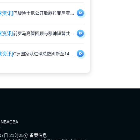
球资讯]
巴黎迪士尼公开致歉拉菲尼亚 安排专属角色见面会补偿受冷落经历
球资讯]
前罗马高管回顾与穆帅短暂共事：幽默背后是管理挑战
球资讯]
C罗国家队进球总数刷新至140球，职业生涯总计942球
NBA
CBA
播
超
7日 21时25分
备案信息