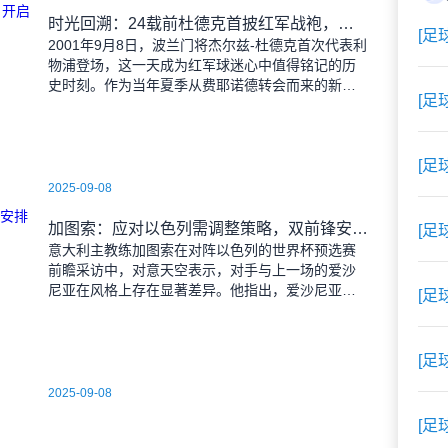
时光回溯：24载前杜德克首披红军战袍，开启传奇门将生涯
[足
2001年9月8日，波兰门将杰尔兹-杜德克首次代表利
物浦登场，这一天成为红军球迷心中值得铭记的历
史时刻。作为当年夏季从费耶诺德转会而来的新
[足
援，杜德克迅速融入球队，开启了自己在英超赛场
的辉煌篇章。
[足
2025-09-08
加图索：应对以色列需调整策略，双前锋安排待明日定夺
[足
意大利主教练加图索在对阵以色列的世界杯预选赛
前瞻采访中，对意天空表示，对手与上一场的爱沙
尼亚在风格上存在显著差异。他指出，爱沙尼亚更
[足
依赖身体对抗和强硬防守，而以色列则是一支技术
细腻、反击能力出色的
[足
2025-09-08
[足