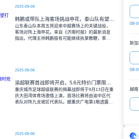
2025-09-09
韩鹏或带队上海客场挑战申花，泰山队有望打破近期交锋劣势
08-0
山东泰山队本周五将迎来中超赛场上的关键战役，
客场对阵上海申花。来自《济南时报》的最新消息
指出，代理主帅韩鹏极有可能继续执掌教鞭，率队
新加
出征上海，这场鲁沪对决无疑成为其执教能力的又
一次重要检验。
08-0
2025-09-08
渝超联赛首战即将开启，5.6元特价门票限时抢购，纪念礼品同步赠送
越南
重庆城市足球超级联赛的揭幕战即将于9月13日在重
庆大田湾体育场激情上演，首场比赛将由渝中区代
表队对阵九龙坡区代表队。据重庆广电第1眼透露，
门票发售将于9月9日上午10时准时开始，每张票价
仅为5.6
2025-09-08