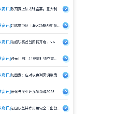
球资讯]
欧预赛上演进球盛宴，意大利5比4险胜以色列控球占优
球资讯]
韩鹏或带队上海客场挑战申花，泰山队有望打破近期交锋劣势
球资讯]
渝超联赛首战即将开启，5.6元特价门票限时抢购，纪念礼品同步赠送
球资讯]
时光回溯：24载前杜德克首披红军战袍，开启传奇门将生涯
球资讯]
加图索：应对以色列需调整策略，双前锋安排待明日定夺
球资讯]
德佩与奥亚萨瓦尔领跑2025欧洲国脚进攻贡献榜，佩里西奇紧随其后
球资讯]
法国队坚持登贝莱完全可出战，巴黎与国家队关系因球员伤情再度紧张