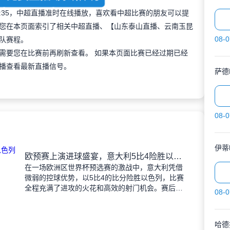
 19:35，中超直播准时在线播放，喜欢看中超比赛的朋友可以提
您在本页面索引了相关中超直播、【山东泰山直播、云南玉昆
08-0
队赛程。
需要您在比赛前再刷新查看。 如果本页面比赛已经过期已经
播查看最新直播信号。
萨德
08-0
伊蒂
欧预赛上演进球盛宴，意大利5比4险胜以色列控球占优
在一场欧洲区世界杯预选赛的激战中，意大利凭借
微弱的控球优势，以5比4的比分险胜以色列，比赛
全程充满了进攻的火花和高效的射门机会。赛后技
08-0
术统计显示，以色列在控球率上以46%对54%不敌
意大利，而在射
哈德