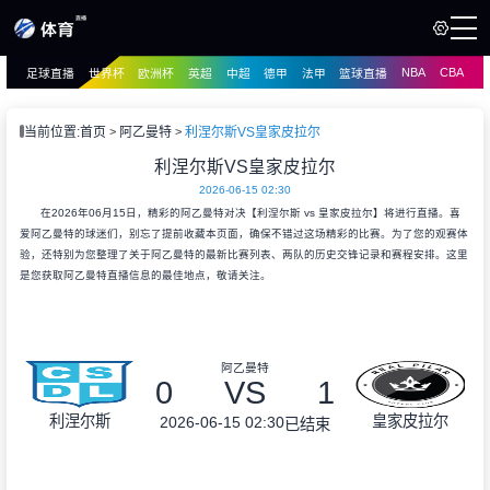
NBA
CBA
足球直播
世界杯
欧洲杯
英超
中超
德甲
法甲
篮球直播
页
直播
直播
当前位置:
首页
阿乙曼特
利涅尔斯VS皇家皮拉尔
资讯
利涅尔斯VS皇家皮拉尔
资讯
2026-06-15 02:30
录像
录像
在2026年06月15日，精彩的阿乙曼特对决【利涅尔斯 vs 皇家皮拉尔】将进行直播。喜
爱阿乙曼特的球迷们，别忘了提前收藏本页面，确保不错过这场精彩的比赛。为了您的观赛体
验，还特别为您整理了关于阿乙曼特的最新比赛列表、两队的历史交锋记录和赛程安排。这里
是您获取阿乙曼特直播信息的最佳地点，敬请关注。
阿乙曼特
0
VS
1
利涅尔斯
皇家皮拉尔
2026-06-15 02:30
已结束