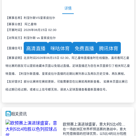
详情
【赛事名称】利涅尔斯VS皇家皮拉尔
【赛事分类】
阿乙曼特
【开赛时间】2026年06月15日 02:30
【对阵双方】利涅尔斯 vs 皇家皮拉尔
高清直播
咪咕体育
免费直播
腾讯体育
【直播信号】
【赛事说明】北京时间2026年06月15日 02:30，阿乙曼特直播准时在线播放，喜欢看阿乙曼
特比赛的朋友可以提前收藏本页面以免错过直播。足球直播还为您在本页面索引了相关阿乙曼
特直播、【利涅尔斯直播、皇家皮拉尔直播的近期比赛列表以及两队历史交锋、两队赛程。
【友好提示】部分比赛将在赛前更新，可能需要您在比赛前再刷新查看。 如果本页面比赛已
经过期已经过期，或者以上信号都无效，请进入足球直播查看最新直播信号。
相关资讯
欧预赛上演进球盛宴，意大利5比4险胜以色列控球占优
在一场欧洲区世界杯预选赛的激战中，意大
利凭借微弱的控球优势，以5比4的比分险胜