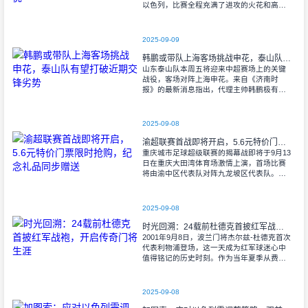
以色列，比赛全程充满了进攻的火花和高效
的射门机会。赛后技术统计显示，以色列在
控球率上以46%对54%不敌意大利，而在射
2025-09-09
韩鹏或带队上海客场挑战申花，泰山队有望打破近期交锋劣势
山东泰山队本周五将迎来中超赛场上的关键
战役，客场对阵上海申花。来自《济南时
报》的最新消息指出，代理主帅韩鹏极有可
能继续执掌教鞭，率队出征上海，这场鲁沪
对决无疑成为其执教能力的又一次重要检
验。
2025-09-08
渝超联赛首战即将开启，5.6元特价门票限时抢购，纪念礼品同步赠送
重庆城市足球超级联赛的揭幕战即将于9月13
日在重庆大田湾体育场激情上演，首场比赛
将由渝中区代表队对阵九龙坡区代表队。据
重庆广电第1眼透露，门票发售将于9月9日上
午10时准时开始，每张票价仅为5.6
2025-09-08
时光回溯：24载前杜德克首披红军战袍，开启传奇门将生涯
2001年9月8日，波兰门将杰尔兹-杜德克首次
代表利物浦登场，这一天成为红军球迷心中
值得铭记的历史时刻。作为当年夏季从费耶
诺德转会而来的新援，杜德克迅速融入球
队，开启了自己在英超赛场的辉煌篇章。
2025-09-08