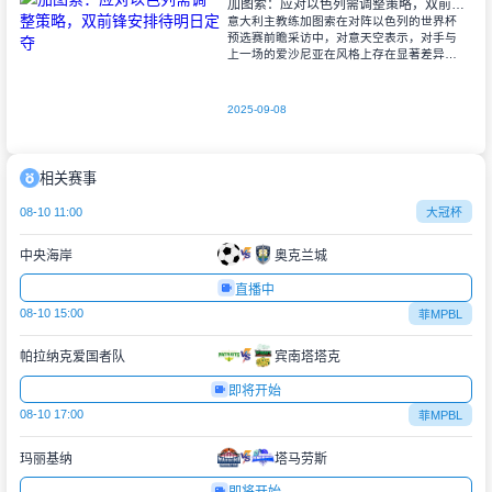
加图索：应对以色列需调整策略，双前锋安排待明日定夺
意大利主教练加图索在对阵以色列的世界杯
预选赛前瞻采访中，对意天空表示，对手与
上一场的爱沙尼亚在风格上存在显著差异。
他指出，爱沙尼亚更依赖身体对抗和强硬防
守，而以色列则是一支技术细腻、反击能力
出色的
2025-09-08
相关赛事
08-10 11:00
大冠杯
中央海岸
奥克兰城
直播中
08-10 15:00
菲MPBL
帕拉纳克爱国者队
宾南塔塔克
即将开始
08-10 17:00
菲MPBL
玛丽基纳
塔马劳斯