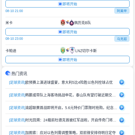
即将开始
08-10 21:00
阿美甲
米卡
佩历克B队
即将开始
08-10 23:00
乌克超
卡帕迪
LNZ切尔卡斯
即将开始
热门资讯
[足球资讯]
欧预赛上演进球盛宴，意大利5比4险胜以色列控球占优
[足球资讯]
韩鹏或带队上海客场挑战申花，泰山队有望打破近期交锋劣势
[足球资讯]
渝超联赛首战即将开启，5.6元特价门票限时抢购，纪念礼品同步赠送
[足球资讯]
时光回溯：24载前杜德克首披红军战袍，开启传奇门将生涯
[足球资讯]
加图索：应对以色列需调整策略，双前锋安排待明日定夺