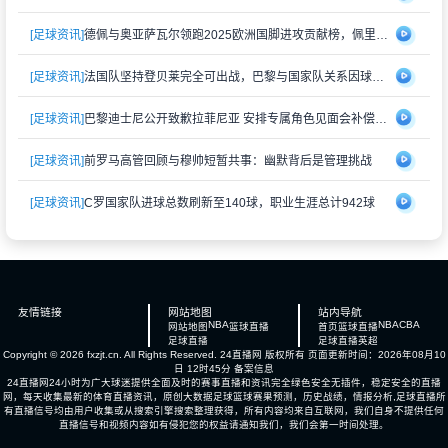
[足球资讯]
德佩与奥亚萨瓦尔领跑2025欧洲国脚进攻贡献榜，佩里西奇紧随其后
[足球资讯]
法国队坚持登贝莱完全可出战，巴黎与国家队关系因球员伤情再度紧张
[足球资讯]
巴黎迪士尼公开致歉拉菲尼亚 安排专属角色见面会补偿受冷落经历
[足球资讯]
前罗马高管回顾与穆帅短暂共事：幽默背后是管理挑战
[足球资讯]
C罗国家队进球总数刷新至140球，职业生涯总计942球
友情链接
网站地图
站内导航
NBA
NBA
CBA
网站地图
篮球直播
首页
篮球直播
足球直播
足球直播
英超
Copyright © 2026 fxzjt.cn. All Rights Reserved.
24直播网
版权所有 页面更新时间：2026年08月10
日 12时45分
备案信息
24直播网24小时为广大球迷提供全面及时的赛事直播和资讯完全绿色安全无插件，稳定安全的直播
网，每天收集最新的体育直播资讯，原创大数据足球篮球赛果预测，历史战绩，情报分析,足球直播所
有直播信号均由用户收集或从搜索引擎搜索整理获得，所有内容均来自互联网，我们自身不提供任何
直播信号和视频内容如有侵犯您的权益请通知我们，我们会第一时间处理。