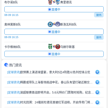
布尔诺B队
弗里德克
直播中
08-09 16:15
捷丙
奥林莫斯B队
斯洛瓦科B队
直播中
08-09 16:15
捷丙
卡尔维纳B队
乌赫尔斯基
直播中
热门资讯
[足球资讯]
欧预赛上演进球盛宴，意大利5比4险胜以色列控球占优
[足球资讯]
韩鹏或带队上海客场挑战申花，泰山队有望打破近期交锋劣势
[足球资讯]
渝超联赛首战即将开启，5.6元特价门票限时抢购，纪念礼品同步赠送
[足球资讯]
时光回溯：24载前杜德克首披红军战袍，开启传奇门将生涯