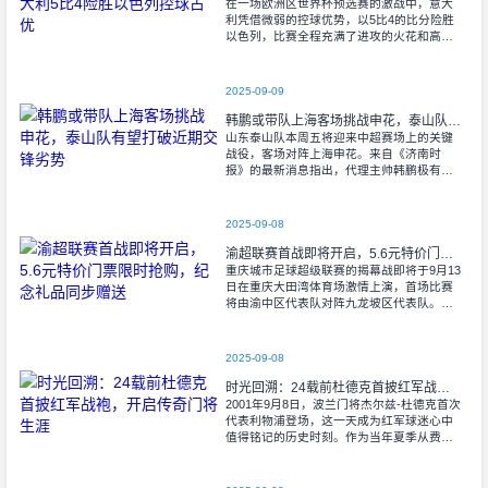
在一场欧洲区世界杯预选赛的激战中，意大
利凭借微弱的控球优势，以5比4的比分险胜
以色列，比赛全程充满了进攻的火花和高效
的射门机会。赛后技术统计显示，以色列在
控球率上以46%对54%不敌意大利，而在射
2025-09-09
韩鹏或带队上海客场挑战申花，泰山队有望打破近期交锋劣势
山东泰山队本周五将迎来中超赛场上的关键
战役，客场对阵上海申花。来自《济南时
报》的最新消息指出，代理主帅韩鹏极有可
能继续执掌教鞭，率队出征上海，这场鲁沪
对决无疑成为其执教能力的又一次重要检
验。
2025-09-08
渝超联赛首战即将开启，5.6元特价门票限时抢购，纪念礼品同步赠送
重庆城市足球超级联赛的揭幕战即将于9月13
日在重庆大田湾体育场激情上演，首场比赛
将由渝中区代表队对阵九龙坡区代表队。据
重庆广电第1眼透露，门票发售将于9月9日上
午10时准时开始，每张票价仅为5.6
2025-09-08
时光回溯：24载前杜德克首披红军战袍，开启传奇门将生涯
2001年9月8日，波兰门将杰尔兹-杜德克首次
代表利物浦登场，这一天成为红军球迷心中
值得铭记的历史时刻。作为当年夏季从费耶
诺德转会而来的新援，杜德克迅速融入球
队，开启了自己在英超赛场的辉煌篇章。