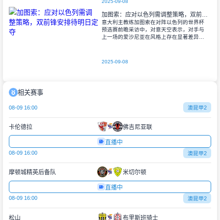
2025-09-08
加图索：应对以色列需调整策略，双前锋安排待明日定夺
意大利主教练加图索在对阵以色列的世界杯
预选赛前瞻采访中，对意天空表示，对手与
上一场的爱沙尼亚在风格上存在显著差异。
他指出，爱沙尼亚更依赖身体对抗和强硬防
守，而以色列则是一支技术细腻、反击能力
出色的
2025-09-08
相关赛事
08-09 16:00
澳昆甲2
卡伦德拉
佛吉尼亚联
直播中
08-09 16:00
澳昆甲2
摩顿城精英后备队
米切尔顿
直播中
08-09 16:00
澳昆甲2
松山
布里斯班骑士