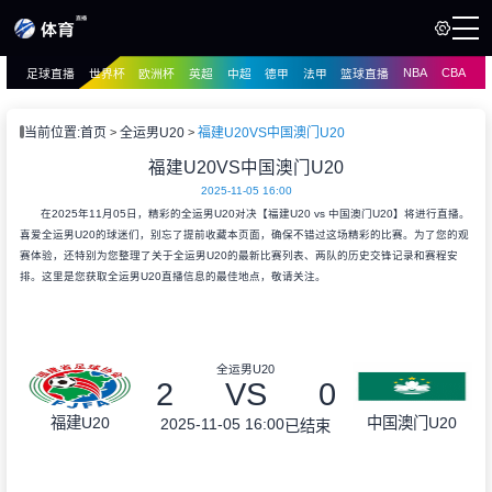
NBA
CBA
足球直播
世界杯
欧洲杯
英超
中超
德甲
法甲
篮球直播
页
直播
直播
当前位置:
首页
全运男U20
福建U20VS中国澳门U20
资讯
福建U20VS中国澳门U20
资讯
2025-11-05 16:00
录像
录像
在2025年11月05日，精彩的全运男U20对决【福建U20 vs 中国澳门U20】将进行直播。
喜爱全运男U20的球迷们，别忘了提前收藏本页面，确保不错过这场精彩的比赛。为了您的观
赛体验，还特别为您整理了关于全运男U20的最新比赛列表、两队的历史交锋记录和赛程安
排。这里是您获取全运男U20直播信息的最佳地点，敬请关注。
全运男U20
2
VS
0
福建U20
中国澳门U20
2025-11-05 16:00
已结束