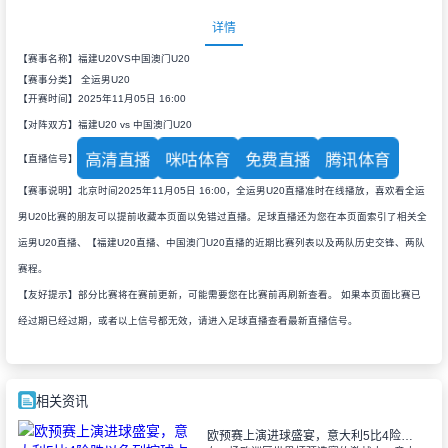
详情
【赛事名称】福建U20VS中国澳门U20
【赛事分类】
全运男U20
【开赛时间】2025年11月05日 16:00
【对阵双方】福建U20 vs 中国澳门U20
高清直播
咪咕体育
免费直播
腾讯体育
【直播信号】
【赛事说明】北京时间2025年11月05日 16:00，全运男U20直播准时在线播放，喜欢看全运
男U20比赛的朋友可以提前收藏本页面以免错过直播。足球直播还为您在本页面索引了相关全
运男U20直播、【福建U20直播、中国澳门U20直播的近期比赛列表以及两队历史交锋、两队
赛程。
【友好提示】部分比赛将在赛前更新，可能需要您在比赛前再刷新查看。 如果本页面比赛已
经过期已经过期，或者以上信号都无效，请进入足球直播查看最新直播信号。
相关资讯
欧预赛上演进球盛宴，意大利5比4险胜以色列控球占优