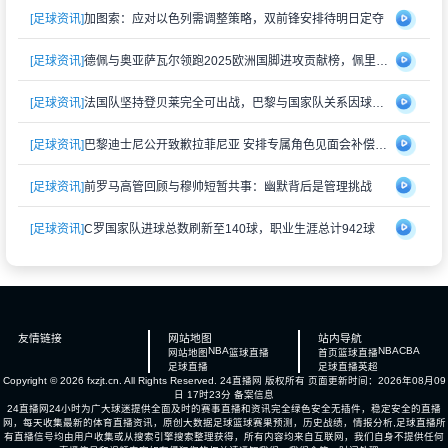
[足球资讯]
加图索：应对以色列需调整策略，双前锋安排待明日定夺
[足球资讯]
德佩与奥亚萨瓦尔领跑2025欧洲国脚进攻贡献榜，佩里西奇紧随其后
[足球资讯]
法国队坚持登贝莱完全可出战，巴黎与国家队关系因球员伤情再度紧张
[足球资讯]
巴黎迪士尼公开致歉拉菲尼亚 安排专属角色见面会补偿受冷落经历
[足球资讯]
前罗马高管回顾与穆帅短暂共事：幽默背后是管理挑战
[足球资讯]
C罗国家队进球总数刷新至140球，职业生涯总计942球
友情链接
网站地图
站内导航
NBA
NBA
CBA
网站地图
篮球直播
首页
篮球直播
足球直播
足球直播
英超
Copyright © 2026 fxzjt.cn. All Rights Reserved.
24直播网
版权所有 页面更新时间：2026年08月09
日 17时23分
备案信息
24直播网24小时为广大球迷提供全面及时的赛事直播和资讯完全绿色安全无插件，稳定安全的直播
网，每天收集最新的体育直播资讯，原创大数据足球篮球赛果预测，历史战绩，情报分析,足球直播所
有直播信号均由用户收集或从搜索引擎搜索整理获得，所有内容均来自互联网，我们自身不提供任何