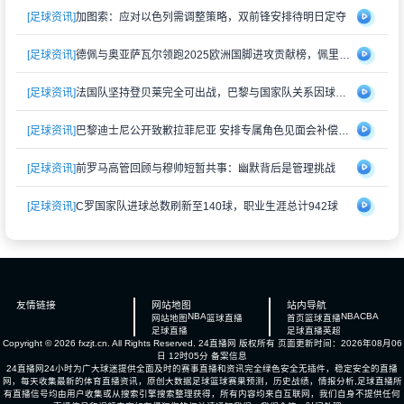
[足球资讯]
加图索：应对以色列需调整策略，双前锋安排待明日定夺
[足球资讯]
德佩与奥亚萨瓦尔领跑2025欧洲国脚进攻贡献榜，佩里西奇紧随其后
[足球资讯]
法国队坚持登贝莱完全可出战，巴黎与国家队关系因球员伤情再度紧张
[足球资讯]
巴黎迪士尼公开致歉拉菲尼亚 安排专属角色见面会补偿受冷落经历
[足球资讯]
前罗马高管回顾与穆帅短暂共事：幽默背后是管理挑战
[足球资讯]
C罗国家队进球总数刷新至140球，职业生涯总计942球
友情链接
网站地图
站内导航
NBA
NBA
CBA
网站地图
篮球直播
首页
篮球直播
足球直播
足球直播
英超
Copyright © 2026 fxzjt.cn. All Rights Reserved.
24直播网
版权所有 页面更新时间：2026年08月06
日 12时05分
备案信息
24直播网24小时为广大球迷提供全面及时的赛事直播和资讯完全绿色安全无插件，稳定安全的直播
网，每天收集最新的体育直播资讯，原创大数据足球篮球赛果预测，历史战绩，情报分析,足球直播所
有直播信号均由用户收集或从搜索引擎搜索整理获得，所有内容均来自互联网，我们自身不提供任何