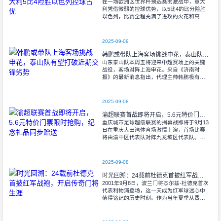
在一场欧洲区世界杯预选赛的激战中，意大
利凭借微弱的控球优势，以5比4的比分险胜
以色列，比赛全程充满了进攻的火花和高效
的射门机会。赛后技术统计显示，以色列在
控球率上以46%对54%不敌意大利，而在射
2025-09-09
韩鹏或带队上海客场挑战申花，泰山队有望打破近期交锋劣势
山东泰山队本周五将迎来中超赛场上的关键
战役，客场对阵上海申花。来自《济南时
报》的最新消息指出，代理主帅韩鹏极有可
能继续执掌教鞭，率队出征上海，这场鲁沪
对决无疑成为其执教能力的又一次重要检
验。
2025-09-08
渝超联赛首战即将开启，5.6元特价门票限时抢购，纪念礼品同步赠送
重庆城市足球超级联赛的揭幕战即将于9月13
日在重庆大田湾体育场激情上演，首场比赛
将由渝中区代表队对阵九龙坡区代表队。据
重庆广电第1眼透露，门票发售将于9月9日上
午10时准时开始，每张票价仅为5.6
2025-09-08
时光回溯：24载前杜德克首披红军战袍，开启传奇门将生涯
2001年9月8日，波兰门将杰尔兹-杜德克首次
代表利物浦登场，这一天成为红军球迷心中
值得铭记的历史时刻。作为当年夏季从费耶
诺德转会而来的新援，杜德克迅速融入球
队，开启了自己在英超赛场的辉煌篇章。