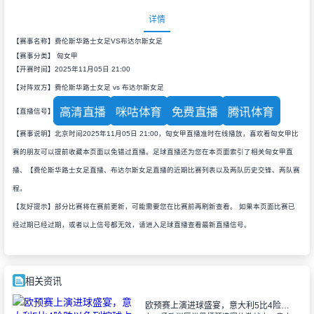
详情
【赛事名称】费伦斯华路士女足VS布达尔斯女足
【赛事分类】
匈女甲
【开赛时间】2025年11月05日 21:00
【对阵双方】费伦斯华路士女足 vs 布达尔斯女足
高清直播
咪咕体育
免费直播
腾讯体育
【直播信号】
【赛事说明】北京时间2025年11月05日 21:00，匈女甲直播准时在线播放，喜欢看匈女甲比
赛的朋友可以提前收藏本页面以免错过直播。足球直播还为您在本页面索引了相关匈女甲直
播、【费伦斯华路士女足直播、布达尔斯女足直播的近期比赛列表以及两队历史交锋、两队赛
程。
【友好提示】部分比赛将在赛前更新，可能需要您在比赛前再刷新查看。 如果本页面比赛已
经过期已经过期，或者以上信号都无效，请进入足球直播查看最新直播信号。
相关资讯
欧预赛上演进球盛宴，意大利5比4险胜以色列控球占优