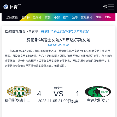
NBA
CBA
足球直播
世界杯
欧洲杯
英超
中超
德甲
法甲
篮球直播
页
直播
直播
当前位置:
首页
匈女甲
费伦斯华路士女足VS布达尔斯女足
资讯
费伦斯华路士女足VS布达尔斯女足
资讯
2025-11-05 21:00
录像
录像
在2025年11月05日，精彩的匈女甲对决【费伦斯华路士女足 vs 布达尔斯女足】将进行
直播。喜爱匈女甲的球迷们，别忘了提前收藏本页面，确保不错过这场精彩的比赛。为了您的
观赛体验，还特别为您整理了关于匈女甲的最新比赛列表、两队的历史交锋记录和赛程安排。
这里是您获取匈女甲直播信息的最佳地点，敬请关注。
匈女甲
4
VS
1
费伦斯华路士女足
布达尔斯女足
2025-11-05 21:00
已结束