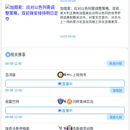
2025-09-08
加图索：应对以色列需调整策略，双前锋安排待明日定夺
意大利主教练加图索在对阵以色列的世界杯
预选赛前瞻采访中，对意天空表示，对手与
上一场的爱沙尼亚在风格上存在显著差异。
他指出，爱沙尼亚更依赖身体对抗和强硬防
守，而以色列则是一支技术细腻、反击能力
出色的
2025-09-08
相关赛事
08-08 11:45
新西中联
岛湾联
上哈特市
直播中
08-08 12:00
澳塔超
南霍巴特
河畔奥林匹克
直播中
08-08 12:00
澳威北超
埃奇沃斯伊格斯
韦斯顿劳动熊