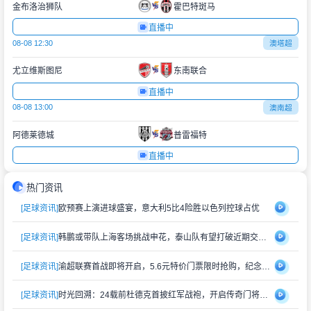
金布洛治狮队
霍巴特斑马
直播中
08-08 12:30
澳塔超
尤立维斯图尼
东南联合
直播中
08-08 13:00
澳南超
阿德莱德城
普雷福特
直播中
热门资讯
[足球资讯]
欧预赛上演进球盛宴，意大利5比4险胜以色列控球占优
[足球资讯]
韩鹏或带队上海客场挑战申花，泰山队有望打破近期交锋劣势
[足球资讯]
渝超联赛首战即将开启，5.6元特价门票限时抢购，纪念礼品同步赠送
[足球资讯]
时光回溯：24载前杜德克首披红军战袍，开启传奇门将生涯