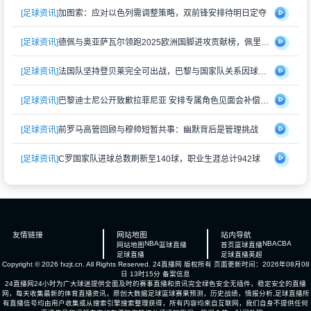
[足球资讯]
加图索：应对以色列需调整策略，双前锋安排待明日定夺
[足球资讯]
德佩与奥亚萨瓦尔领跑2025欧洲国脚进攻贡献榜，佩里西奇紧随其后
[足球资讯]
法国队坚持登贝莱完全可出战，巴黎与国家队关系因球员伤情再度紧张
[足球资讯]
巴黎迪士尼公开致歉拉菲尼亚 安排专属角色见面会补偿受冷落经历
[足球资讯]
前罗马高管回顾与穆帅短暂共事：幽默背后是管理挑战
[足球资讯]
C罗国家队进球总数刷新至140球，职业生涯总计942球
友情链接
网站地图
站内导航
NBA
NBA
CBA
网站地图
篮球直播
首页
篮球直播
足球直播
足球直播
英超
Copyright © 2026 fxzjt.cn. All Rights Reserved.
24直播网
版权所有 页面更新时间：2026年08月08
日 13时15分
备案信息
24直播网24小时为广大球迷提供全面及时的赛事直播和资讯完全绿色安全无插件，稳定安全的直播
网，每天收集最新的体育直播资讯，原创大数据足球篮球赛果预测，历史战绩，情报分析,足球直播所
有直播信号均由用户收集或从搜索引擎搜索整理获得，所有内容均来自互联网，我们自身不提供任何