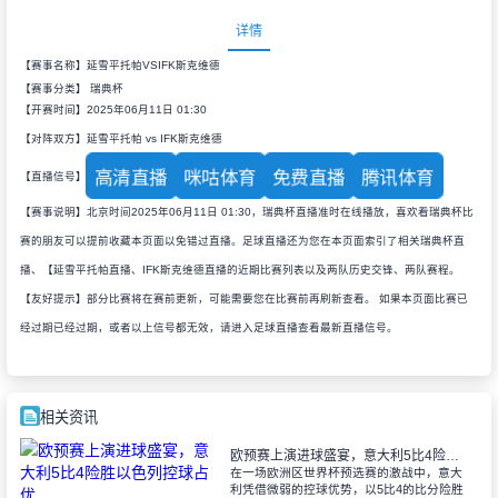
详情
【赛事名称】延雪平托帕VSIFK斯克维德
【赛事分类】
瑞典杯
【开赛时间】2025年06月11日 01:30
【对阵双方】延雪平托帕 vs IFK斯克维德
高清直播
咪咕体育
免费直播
腾讯体育
【直播信号】
【赛事说明】北京时间2025年06月11日 01:30，瑞典杯直播准时在线播放，喜欢看瑞典杯比
赛的朋友可以提前收藏本页面以免错过直播。足球直播还为您在本页面索引了相关瑞典杯直
播、【延雪平托帕直播、IFK斯克维德直播的近期比赛列表以及两队历史交锋、两队赛程。
【友好提示】部分比赛将在赛前更新，可能需要您在比赛前再刷新查看。 如果本页面比赛已
经过期已经过期，或者以上信号都无效，请进入足球直播查看最新直播信号。
相关资讯
欧预赛上演进球盛宴，意大利5比4险胜以色列控球占优
在一场欧洲区世界杯预选赛的激战中，意大
利凭借微弱的控球优势，以5比4的比分险胜