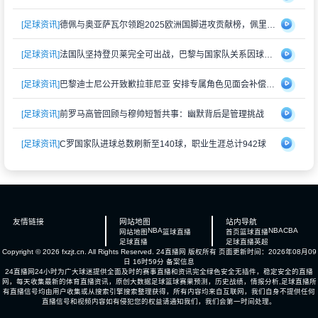
[足球资讯]
德佩与奥亚萨瓦尔领跑2025欧洲国脚进攻贡献榜，佩里西奇紧随其后
[足球资讯]
法国队坚持登贝莱完全可出战，巴黎与国家队关系因球员伤情再度紧张
[足球资讯]
巴黎迪士尼公开致歉拉菲尼亚 安排专属角色见面会补偿受冷落经历
[足球资讯]
前罗马高管回顾与穆帅短暂共事：幽默背后是管理挑战
[足球资讯]
C罗国家队进球总数刷新至140球，职业生涯总计942球
友情链接
网站地图
站内导航
NBA
NBA
CBA
网站地图
篮球直播
首页
篮球直播
足球直播
足球直播
英超
Copyright © 2026 fxzjt.cn. All Rights Reserved.
24直播网
版权所有 页面更新时间：2026年08月09
日 16时59分
备案信息
24直播网24小时为广大球迷提供全面及时的赛事直播和资讯完全绿色安全无插件，稳定安全的直播
网，每天收集最新的体育直播资讯，原创大数据足球篮球赛果预测，历史战绩，情报分析,足球直播所
有直播信号均由用户收集或从搜索引擎搜索整理获得，所有内容均来自互联网，我们自身不提供任何
直播信号和视频内容如有侵犯您的权益请通知我们，我们会第一时间处理。