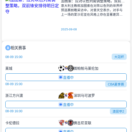
加图索：应对以色列需调整策略，双前锋安排待明日定夺
意大利主教练加图索在对阵以色列的世界杯
预选赛前瞻采访中，对意天空表示，对手与
上一场的爱沙尼亚在风格上存在显著差异。
他指出，爱沙尼亚更依赖身体对抗和强硬防
守，而以色列则是一支技术细腻、反击能力
出色的
2025-09-08
相关赛事
08-09 15:00
大冠杯
莱城
图帕帕马莱伦加
直播中
08-09 15:00
CBA夏季赛
浙江方兴渡
深圳马可波罗
直播中
08-09 16:00
澳昆甲2
卡伦德拉
佛吉尼亚联