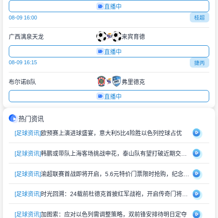
直播中
08-09 16:00
桂超
广西漓泉天龙
来宾育德
直播中
08-09 16:15
捷丙
布尔诺B队
弗里德克
直播中
热门资讯
[足球资讯]
欧预赛上演进球盛宴，意大利5比4险胜以色列控球占优
[足球资讯]
韩鹏或带队上海客场挑战申花，泰山队有望打破近期交锋劣势
[足球资讯]
渝超联赛首战即将开启，5.6元特价门票限时抢购，纪念礼品同步赠送
[足球资讯]
时光回溯：24载前杜德克首披红军战袍，开启传奇门将生涯
[足球资讯]
加图索：应对以色列需调整策略，双前锋安排待明日定夺