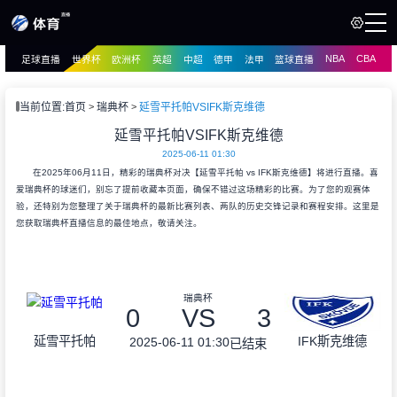
NBA
CBA
足球直播
世界杯
欧洲杯
英超
中超
德甲
法甲
篮球直播
页
直播
直播
当前位置:
首页
瑞典杯
延雪平托帕VSIFK斯克维德
资讯
延雪平托帕VSIFK斯克维德
资讯
2025-06-11 01:30
录像
录像
在2025年06月11日，精彩的瑞典杯对决【延雪平托帕 vs IFK斯克维德】将进行直播。喜
爱瑞典杯的球迷们，别忘了提前收藏本页面，确保不错过这场精彩的比赛。为了您的观赛体
验，还特别为您整理了关于瑞典杯的最新比赛列表、两队的历史交锋记录和赛程安排。这里是
您获取瑞典杯直播信息的最佳地点，敬请关注。
瑞典杯
0
VS
3
延雪平托帕
IFK斯克维德
2025-06-11 01:30
已结束