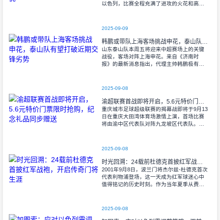
以色列，比赛全程充满了进攻的火花和高效
的射门机会。赛后技术统计显示，以色列在
控球率上以46%对54%不敌意大利，而在射
2025-09-09
韩鹏或带队上海客场挑战申花，泰山队有望打破近期交锋劣势
山东泰山队本周五将迎来中超赛场上的关键
战役，客场对阵上海申花。来自《济南时
报》的最新消息指出，代理主帅韩鹏极有可
能继续执掌教鞭，率队出征上海，这场鲁沪
对决无疑成为其执教能力的又一次重要检
验。
2025-09-08
渝超联赛首战即将开启，5.6元特价门票限时抢购，纪念礼品同步赠送
重庆城市足球超级联赛的揭幕战即将于9月13
日在重庆大田湾体育场激情上演，首场比赛
将由渝中区代表队对阵九龙坡区代表队。据
重庆广电第1眼透露，门票发售将于9月9日上
午10时准时开始，每张票价仅为5.6
2025-09-08
时光回溯：24载前杜德克首披红军战袍，开启传奇门将生涯
2001年9月8日，波兰门将杰尔兹-杜德克首次
代表利物浦登场，这一天成为红军球迷心中
值得铭记的历史时刻。作为当年夏季从费耶
诺德转会而来的新援，杜德克迅速融入球
队，开启了自己在英超赛场的辉煌篇章。
2025-09-08