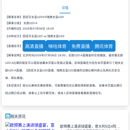
详情
【赛事名称】西班牙女篮U20VS瑞典女篮U20
【赛事分类】
女欧U20 A
【开赛时间】2026年07月08日 18:00
【对阵双方】西班牙女篮U20 vs 瑞典女篮U20
高清直播
咪咕体育
免费直播
腾讯体育
【直播信号】
【赛事说明】北京时间2026年07月08日 18:00，女欧U20 A直播准时在线播放，喜欢看女欧
U20 A比赛的朋友可以提前收藏本页面以免错过直播。足球直播还为您在本页面索引了相关女
欧U20 A直播、【西班牙女篮U20直播、瑞典女篮U20直播的近期比赛列表以及两队历史交
锋、两队赛程。
【友好提示】部分比赛将在赛前更新，可能需要您在比赛前再刷新查看。 如果本页面比赛已
经过期已经过期，或者以上信号都无效，请进入足球直播查看最新直播信号。
相关资讯
欧预赛上演进球盛宴，意大利5比4险胜以色列控球占优