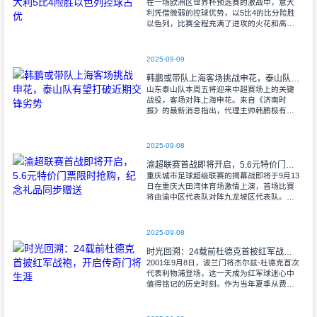
在一场欧洲区世界杯预选赛的激战中，意大
利凭借微弱的控球优势，以5比4的比分险胜
以色列，比赛全程充满了进攻的火花和高效
的射门机会。赛后技术统计显示，以色列在
控球率上以46%对54%不敌意大利，而在射
2025-09-09
韩鹏或带队上海客场挑战申花，泰山队有望打破近期交锋劣势
山东泰山队本周五将迎来中超赛场上的关键
战役，客场对阵上海申花。来自《济南时
报》的最新消息指出，代理主帅韩鹏极有可
能继续执掌教鞭，率队出征上海，这场鲁沪
对决无疑成为其执教能力的又一次重要检
验。
2025-09-08
渝超联赛首战即将开启，5.6元特价门票限时抢购，纪念礼品同步赠送
重庆城市足球超级联赛的揭幕战即将于9月13
日在重庆大田湾体育场激情上演，首场比赛
将由渝中区代表队对阵九龙坡区代表队。据
重庆广电第1眼透露，门票发售将于9月9日上
午10时准时开始，每张票价仅为5.6
2025-09-08
时光回溯：24载前杜德克首披红军战袍，开启传奇门将生涯
2001年9月8日，波兰门将杰尔兹-杜德克首次
代表利物浦登场，这一天成为红军球迷心中
值得铭记的历史时刻。作为当年夏季从费耶
诺德转会而来的新援，杜德克迅速融入球
队，开启了自己在英超赛场的辉煌篇章。