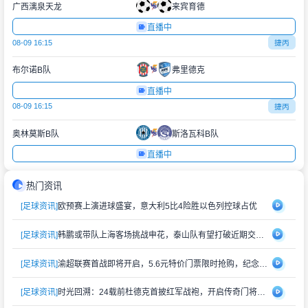
广西漓泉天龙
来宾育德
直播中
08-09 16:15
捷丙
布尔诺B队
弗里德克
直播中
08-09 16:15
捷丙
奥林莫斯B队
斯洛瓦科B队
直播中
热门资讯
[足球资讯]
欧预赛上演进球盛宴，意大利5比4险胜以色列控球占优
[足球资讯]
韩鹏或带队上海客场挑战申花，泰山队有望打破近期交锋劣势
[足球资讯]
渝超联赛首战即将开启，5.6元特价门票限时抢购，纪念礼品同步赠送
[足球资讯]
时光回溯：24载前杜德克首披红军战袍，开启传奇门将生涯