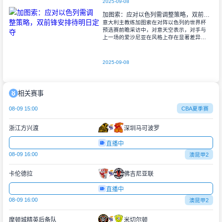
2025-09-08
加图索：应对以色列需调整策略，双前锋安排待明日定夺
意大利主教练加图索在对阵以色列的世界杯
预选赛前瞻采访中，对意天空表示，对手与
上一场的爱沙尼亚在风格上存在显著差异。
他指出，爱沙尼亚更依赖身体对抗和强硬防
守，而以色列则是一支技术细腻、反击能力
出色的
2025-09-08
相关赛事
08-09 15:00
CBA夏季赛
浙江方兴渡
深圳马可波罗
直播中
08-09 16:00
澳昆甲2
卡伦德拉
佛吉尼亚联
直播中
08-09 16:00
澳昆甲2
摩顿城精英后备队
米切尔顿