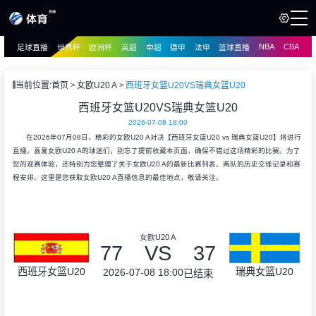
NBA
CBA
足球直播
世界杯
欧洲杯
英超
中超
德甲
法甲
篮球直播
页
直播
直播
当前位置:
首页
女欧U20 A
西班牙女篮U20VS瑞典女篮U20
资讯
西班牙女篮U20VS瑞典女篮U20
资讯
2026-07-08 18:00
录像
录像
在2026年07月08日，精彩的女欧U20 A对决【西班牙女篮U20 vs 瑞典女篮U20】将进行
直播。喜爱女欧U20 A的球迷们，别忘了提前收藏本页面，确保不错过这场精彩的比赛。为了
您的观赛体验，还特别为您整理了关于女欧U20 A的最新比赛列表、两队的历史交锋记录和赛
程安排。这里是您获取女欧U20 A直播信息的最佳地点，敬请关注。
女欧U20 A
77
VS
37
西班牙女篮U20
瑞典女篮U20
2026-07-08 18:00
已结束