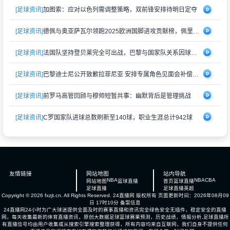
[足球资讯]
加图索：应对以色列需调整策略，双前锋安排待明日定夺
[足球资讯]
德佩与奥亚萨瓦尔领跑2025欧洲国脚进攻贡献榜，佩里西奇紧随其后
[足球资讯]
法国队坚持登贝莱完全可出战，巴黎与国家队关系因球员伤情再度紧张
[足球资讯]
巴黎迪士尼公开致歉拉菲尼亚 安排专属角色见面会补偿受冷落经历
[足球资讯]
前罗马高管回顾与穆帅短暂共事：幽默背后是管理挑战
[足球资讯]
C罗国家队进球总数刷新至140球，职业生涯总计942球
友情链接
网站地图
站内导航
NBA
NBA
CBA
网站地图
篮球直播
首页
篮球直播
足球直播
足球直播
英超
Copyright © 2026 fxzjt.cn. All Rights Reserved.
24直播网
版权所有 页面更新时间：2026年08月09
日 17时10分
备案信息
24直播网24小时为广大球迷提供全面及时的赛事直播和资讯完全绿色安全无插件，稳定安全的直播
网，每天收集最新的体育直播资讯，原创大数据足球篮球赛果预测，历史战绩，情报分析,足球直播所
有直播信号均由用户收集或从搜索引擎搜索整理获得，所有内容均来自互联网，我们自身不提供任何