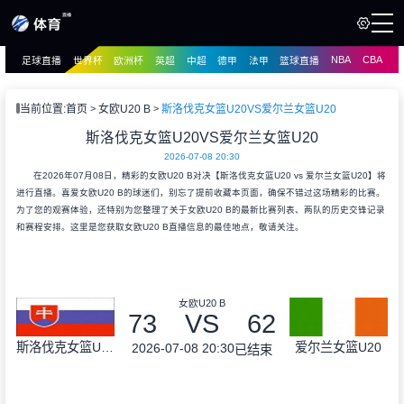
NBA
CBA
足球直播
世界杯
欧洲杯
英超
中超
德甲
法甲
篮球直播
页
直播
直播
当前位置:
首页
女欧U20 B
斯洛伐克女篮U20VS爱尔兰女篮U20
资讯
斯洛伐克女篮U20VS爱尔兰女篮U20
资讯
2026-07-08 20:30
录像
录像
在2026年07月08日，精彩的女欧U20 B对决【斯洛伐克女篮U20 vs 爱尔兰女篮U20】将
进行直播。喜爱女欧U20 B的球迷们，别忘了提前收藏本页面，确保不错过这场精彩的比赛。
为了您的观赛体验，还特别为您整理了关于女欧U20 B的最新比赛列表、两队的历史交锋记录
和赛程安排。这里是您获取女欧U20 B直播信息的最佳地点，敬请关注。
女欧U20 B
73
VS
62
斯洛伐克女篮U20
爱尔兰女篮U20
2026-07-08 20:30
已结束