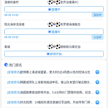
洛根利泰柠
圣乔治维莱FC
直播中
08-09 14:00
澳昆甲
阳光海岸流浪者
布罗德海滩联合
直播中
08-09 15:00
大冠杯
莱城
图帕帕马莱伦加
即将开始
热门资讯
[足球资讯]
欧预赛上演进球盛宴，意大利5比4险胜以色列控球占优
[足球资讯]
韩鹏或带队上海客场挑战申花，泰山队有望打破近期交锋劣势
[足球资讯]
渝超联赛首战即将开启，5.6元特价门票限时抢购，纪念礼品同步赠送
[足球资讯]
时光回溯：24载前杜德克首披红军战袍，开启传奇门将生涯