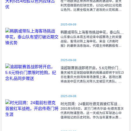
在一场欧洲区世界杯预选赛的激战中，意大
利凭借微弱的控球优势，以5比4的比分险胜
以色列，比赛全程充满了进攻的火花和高效
的射门机会。赛后技术统计显示，以色列在
控球率上以46%对54%不敌意大利，而在射
2025-09-09
韩鹏或带队上海客场挑战申花，泰山队有望打破近期交锋劣势
山东泰山队本周五将迎来中超赛场上的关键
战役，客场对阵上海申花。来自《济南时
报》的最新消息指出，代理主帅韩鹏极有可
能继续执掌教鞭，率队出征上海，这场鲁沪
对决无疑成为其执教能力的又一次重要检
验。
2025-09-08
渝超联赛首战即将开启，5.6元特价门票限时抢购，纪念礼品同步赠送
重庆城市足球超级联赛的揭幕战即将于9月13
日在重庆大田湾体育场激情上演，首场比赛
将由渝中区代表队对阵九龙坡区代表队。据
重庆广电第1眼透露，门票发售将于9月9日上
午10时准时开始，每张票价仅为5.6
2025-09-08
时光回溯：24载前杜德克首披红军战袍，开启传奇门将生涯
2001年9月8日，波兰门将杰尔兹-杜德克首次
代表利物浦登场，这一天成为红军球迷心中
值得铭记的历史时刻。作为当年夏季从费耶
诺德转会而来的新援，杜德克迅速融入球
队，开启了自己在英超赛场的辉煌篇章。