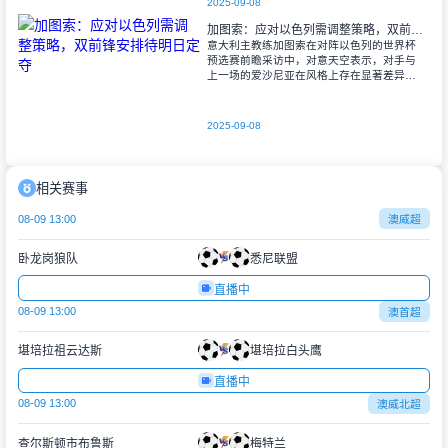
2025-09-08
加图索：应对以色列需调整策略，双前锋安排待明日定夺
意大利主教练加图索在对阵以色列的世界杯
预选赛前瞻采访中，对意天空表示，对手与
上一场的爱沙尼亚在风格上存在显著差异。
他指出，爱沙尼亚更依赖身体对抗和强硬防
守，而以色列则是一支技术细腻、反击能力
出色的
2025-09-08
相关赛事
08-09 13:00
澳威超
卧龙岗狼队
悉尼联盟
直播中
08-09 13:00
澳首超
堪培拉祖云达斯
堪培拉白头鹰
直播中
08-09 13:00
澳威北超
查尔斯顿市布鲁斯
梅特兰