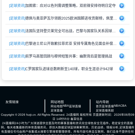
[足球资讯]
加图索：应对以色列需调整策略，双前锋安排待明日定夺
[足球资讯]
德佩与奥亚萨瓦尔领跑2025欧洲国脚进攻贡献榜，佩里西奇紧随其后
[足球资讯]
法国队坚持登贝莱完全可出战，巴黎与国家队关系因球员伤情再度紧张
[足球资讯]
巴黎迪士尼公开致歉拉菲尼亚 安排专属角色见面会补偿受冷落经历
[足球资讯]
前罗马高管回顾与穆帅短暂共事：幽默背后是管理挑战
[足球资讯]
C罗国家队进球总数刷新至140球，职业生涯总计942球
友情链接
网站地图
站内导航
NBA
NBA
CBA
网站地图
篮球直播
首页
篮球直播
足球直播
足球直播
英超
Copyright © 2026 fxzjt.cn. All Rights Reserved.
24直播网
版权所有 页面更新时间：2026年08月09
日 14时55分
备案信息
24直播网24小时为广大球迷提供全面及时的赛事直播和资讯完全绿色安全无插件，稳定安全的直播
网，每天收集最新的体育直播资讯，原创大数据足球篮球赛果预测，历史战绩，情报分析,足球直播所
有直播信号均由用户收集或从搜索引擎搜索整理获得，所有内容均来自互联网，我们自身不提供任何