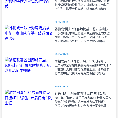
在一场欧洲区世界杯预选赛的激战中，意大
利凭借微弱的控球优势，以5比4的比分险胜
以色列，比赛全程充满了进攻的火花和高效
的射门机会。赛后技术统计显示，以色列在
控球率上以46%对54%不敌意大利，而在射
2025-09-09
韩鹏或带队上海客场挑战申花，泰山队有望打破近期交锋劣势
山东泰山队本周五将迎来中超赛场上的关键
战役，客场对阵上海申花。来自《济南时
报》的最新消息指出，代理主帅韩鹏极有可
能继续执掌教鞭，率队出征上海，这场鲁沪
对决无疑成为其执教能力的又一次重要检
验。
2025-09-08
渝超联赛首战即将开启，5.6元特价门票限时抢购，纪念礼品同步赠送
重庆城市足球超级联赛的揭幕战即将于9月13
日在重庆大田湾体育场激情上演，首场比赛
将由渝中区代表队对阵九龙坡区代表队。据
重庆广电第1眼透露，门票发售将于9月9日上
午10时准时开始，每张票价仅为5.6
2025-09-08
时光回溯：24载前杜德克首披红军战袍，开启传奇门将生涯
2001年9月8日，波兰门将杰尔兹-杜德克首次
代表利物浦登场，这一天成为红军球迷心中
值得铭记的历史时刻。作为当年夏季从费耶
诺德转会而来的新援，杜德克迅速融入球
队，开启了自己在英超赛场的辉煌篇章。