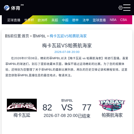
NBA
CBA
足球直播
世界杯
欧洲杯
英超
中超
德甲
法甲
篮球直播
页
直播
直播
当前位置:
首页
菲MPBL
梅卡瓦延VS帕赛航海家
资讯
梅卡瓦延VS帕赛航海家
资讯
2026-07-08 20:00
录像
录像
在2026年07月08日，精彩的菲MPBL对决【梅卡瓦延 vs 帕赛航海家】将进行直播。喜爱
菲MPBL的球迷们，别忘了提前收藏本页面，确保不错过这场精彩的比赛。为了您的观赛体
验，还特别为您整理了关于菲MPBL的最新比赛列表、两队的历史交锋记录和赛程安排。这里
是您获取菲MPBL直播信息的最佳地点，敬请关注。
菲MPBL
82
VS
77
梅卡瓦延
帕赛航海家
2026-07-08 20:00
已结束