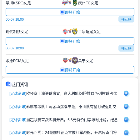
华川KSPO女足
庆州FC女足
即将开始
08-07 18:00
韩女联
现代制铁女足
世宗龟尾女足
即将开始
08-07 18:00
韩女联
水原FCM女足
昌宁女足
即将开始
热门资讯
[足球资讯]
欧预赛上演进球盛宴，意大利5比4险胜以色列控球占优
[足球资讯]
韩鹏或带队上海客场挑战申花，泰山队有望打破近期交锋劣势
[足球资讯]
渝超联赛首战即将开启，5.6元特价门票限时抢购，纪念礼品同步赠送
[足球资讯]
时光回溯：24载前杜德克首披红军战袍，开启传奇门将生涯