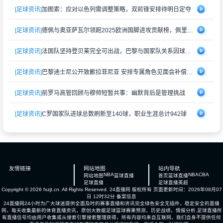
[足球资讯]
加图索：应对以色列需调整策略，双前锋安排待明日定夺
[足球资讯]
德佩与奥亚萨瓦尔领跑2025欧洲国脚进攻贡献榜，佩里西奇紧随其后
[足球资讯]
法国队坚持登贝莱完全可出战，巴黎与国家队关系因球员伤情再度紧张
[足球资讯]
巴黎迪士尼公开致歉拉菲尼亚 安排专属角色见面会补偿受冷落经历
[足球资讯]
前罗马高管回顾与穆帅短暂共事：幽默背后是管理挑战
[足球资讯]
C罗国家队进球总数刷新至140球，职业生涯总计942球
友情链接
网站地图
站内导航
NBA
NBA
CBA
网站地图
篮球直播
首页
篮球直播
足球直播
足球直播
英超
Copyright © 2026 fxzjt.cn. All Rights Reserved.
24直播网
版权所有 页面更新时间：2026年08月07
日 12时32分
备案信息
24直播网24小时为广大球迷提供全面及时的赛事直播和资讯完全绿色安全无插件，稳定安全的直播
网，每天收集最新的体育直播资讯，原创大数据足球篮球赛果预测，历史战绩，情报分析,足球直播所
有直播信号均由用户收集或从搜索引擎搜索整理获得，所有内容均来自互联网，我们自身不提供任何