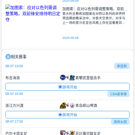
2025-09-08
加图索：应对以色列需调整策略，双前锋安排待明日定夺
意大利主教练加图索在对阵以色列的世界杯
预选赛前瞻采访中，对意天空表示，对手与
上一场的爱沙尼亚在风格上存在显著差异。
他指出，爱沙尼亚更依赖身体对抗和强硬防
守，而以色列则是一支技术细腻、反击能力
出色的
2025-09-08
相关赛事
08-07 13:00
泰篮联
布吉海浪
素攀武里狙击手
即将开始
08-07 15:00
CBA夏季赛
浙江方兴渡
青岛崂山啤酒
即将开始
08-07 17:00
澳西女超
巴尔卡塔女足
苏比雅可联女足