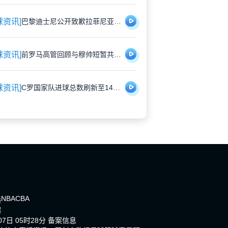
球资讯]
巴黎迪士尼公开致歉拉菲尼亚 安排专属角色见面会补偿受冷落经历
球资讯]
前罗马高管回顾与穆帅短暂共事：幽默背后是管理挑战
球资讯]
C罗国家队进球总数刷新至140球，职业生涯总计942球
NBA
CBA
播
超
7日 05时28分
备案信息