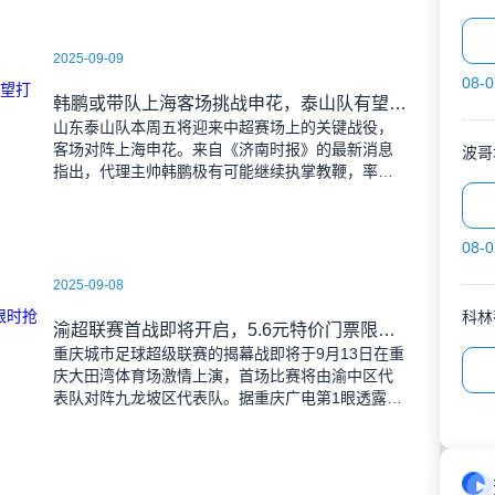
2025-09-09
08-0
韩鹏或带队上海客场挑战申花，泰山队有望打破近期交锋劣势
山东泰山队本周五将迎来中超赛场上的关键战役，
客场对阵上海申花。来自《济南时报》的最新消息
波哥
指出，代理主帅韩鹏极有可能继续执掌教鞭，率队
出征上海，这场鲁沪对决无疑成为其执教能力的又
一次重要检验。
08-0
2025-09-08
科林
渝超联赛首战即将开启，5.6元特价门票限时抢购，纪念礼品同步赠送
重庆城市足球超级联赛的揭幕战即将于9月13日在重
庆大田湾体育场激情上演，首场比赛将由渝中区代
表队对阵九龙坡区代表队。据重庆广电第1眼透露，
门票发售将于9月9日上午10时准时开始，每张票价
仅为5.6