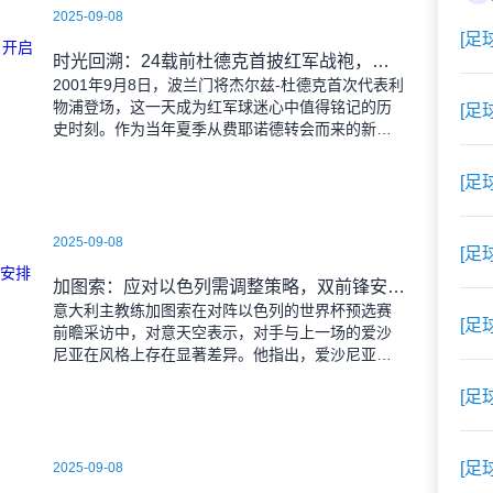
2025-09-08
[足
时光回溯：24载前杜德克首披红军战袍，开启传奇门将生涯
2001年9月8日，波兰门将杰尔兹-杜德克首次代表利
物浦登场，这一天成为红军球迷心中值得铭记的历
[足
史时刻。作为当年夏季从费耶诺德转会而来的新
援，杜德克迅速融入球队，开启了自己在英超赛场
的辉煌篇章。
[足
2025-09-08
[足
加图索：应对以色列需调整策略，双前锋安排待明日定夺
意大利主教练加图索在对阵以色列的世界杯预选赛
[足
前瞻采访中，对意天空表示，对手与上一场的爱沙
尼亚在风格上存在显著差异。他指出，爱沙尼亚更
依赖身体对抗和强硬防守，而以色列则是一支技术
[足
细腻、反击能力出色的
[足
2025-09-08