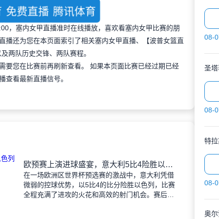
育
免费直播
腾讯体育
 00:00，塞内女甲直播准时在线播放，喜欢看塞内女甲比赛的朋
08-0
直播还为您在本页面索引了相关塞内女甲直播、【波普女篮直
以及两队历史交锋、两队赛程。
需要您在比赛前再刷新查看。 如果本页面比赛已经过期已经
圣塔
播查看最新直播信号。
08-0
特拉
欧预赛上演进球盛宴，意大利5比4险胜以色列控球占优
在一场欧洲区世界杯预选赛的激战中，意大利凭借
08-0
微弱的控球优势，以5比4的比分险胜以色列，比赛
全程充满了进攻的火花和高效的射门机会。赛后技
术统计显示，以色列在控球率上以46%对54%不敌
奥尔
意大利，而在射