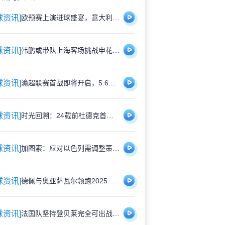
球资讯]
欧预赛上演进球盛宴，意大利5比4险胜以色列控球占优
球资讯]
韩鹏或带队上海客场挑战申花，泰山队有望打破近期交锋劣势
球资讯]
渝超联赛首战即将开启，5.6元特价门票限时抢购，纪念礼品同步赠送
球资讯]
时光回溯：24载前杜德克首披红军战袍，开启传奇门将生涯
球资讯]
加图索：应对以色列需调整策略，双前锋安排待明日定夺
球资讯]
德佩与奥亚萨瓦尔领跑2025欧洲国脚进攻贡献榜，佩里西奇紧随其后
球资讯]
法国队坚持登贝莱完全可出战，巴黎与国家队关系因球员伤情再度紧张