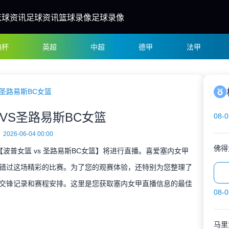
篮球资讯
足球资讯
篮球录像
足球录像
洲杯
英超
中超
德甲
法甲
圣路易斯BC女篮
VS圣路易斯BC女篮
08-0
2026-06-04 00:00
佛得
决【波普女篮 vs 圣路易斯BC女篮】将进行直播。喜爱塞内女甲
错过这场精彩的比赛。为了您的观赛体验，还特别为您整理了
交锋记录和赛程安排。这里是您获取塞内女甲直播信息的最佳
08-0
马里