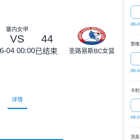
08-0
塞内女甲
VS
44
恩维
6-04 00:00
已结束
圣路易斯BC女篮
08-0
卡利
详情
08-0
茨高