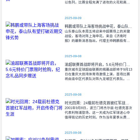
以色列，比赛全程充满了进攻的火花和高效
的射门机会。赛后技术统计显示，以色列在
控球率上以46%对54%不敌意大利，而在射
2025-09-09
韩鹏或带队上海客场挑战申花，泰山队有望打破近期交锋劣势
山东泰山队本周五将迎来中超赛场上的关键
战役，客场对阵上海申花。来自《济南时
报》的最新消息指出，代理主帅韩鹏极有可
能继续执掌教鞭，率队出征上海，这场鲁沪
对决无疑成为其执教能力的又一次重要检
验。
2025-09-08
渝超联赛首战即将开启，5.6元特价门票限时抢购，纪念礼品同步赠送
重庆城市足球超级联赛的揭幕战即将于9月13
日在重庆大田湾体育场激情上演，首场比赛
将由渝中区代表队对阵九龙坡区代表队。据
重庆广电第1眼透露，门票发售将于9月9日上
午10时准时开始，每张票价仅为5.6
2025-09-08
时光回溯：24载前杜德克首披红军战袍，开启传奇门将生涯
2001年9月8日，波兰门将杰尔兹-杜德克首次
代表利物浦登场，这一天成为红军球迷心中
值得铭记的历史时刻。作为当年夏季从费耶
诺德转会而来的新援，杜德克迅速融入球
队，开启了自己在英超赛场的辉煌篇章。
2025-09-08