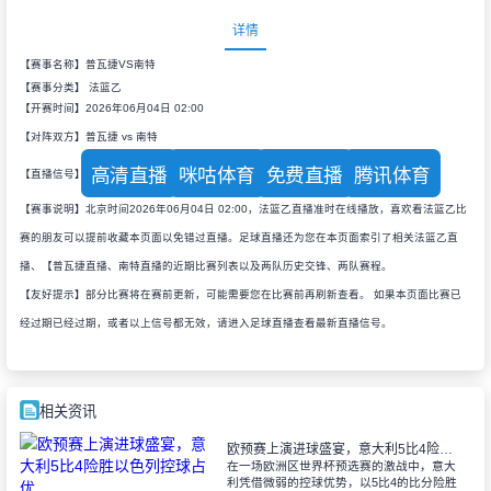
详情
【赛事名称】普瓦捷VS南特
【赛事分类】
法篮乙
【开赛时间】2026年06月04日 02:00
【对阵双方】普瓦捷 vs 南特
高清直播
咪咕体育
免费直播
腾讯体育
【直播信号】
【赛事说明】北京时间2026年06月04日 02:00，法篮乙直播准时在线播放，喜欢看法篮乙比
赛的朋友可以提前收藏本页面以免错过直播。足球直播还为您在本页面索引了相关法篮乙直
播、【普瓦捷直播、南特直播的近期比赛列表以及两队历史交锋、两队赛程。
【友好提示】部分比赛将在赛前更新，可能需要您在比赛前再刷新查看。 如果本页面比赛已
经过期已经过期，或者以上信号都无效，请进入足球直播查看最新直播信号。
相关资讯
欧预赛上演进球盛宴，意大利5比4险胜以色列控球占优
在一场欧洲区世界杯预选赛的激战中，意大
利凭借微弱的控球优势，以5比4的比分险胜