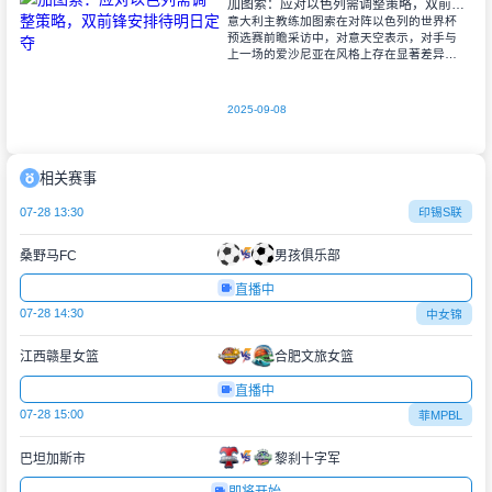
加图索：应对以色列需调整策略，双前锋安排待明日定夺
意大利主教练加图索在对阵以色列的世界杯
预选赛前瞻采访中，对意天空表示，对手与
上一场的爱沙尼亚在风格上存在显著差异。
他指出，爱沙尼亚更依赖身体对抗和强硬防
守，而以色列则是一支技术细腻、反击能力
出色的
2025-09-08
相关赛事
07-28 13:30
印锡S联
桑野马FC
男孩俱乐部
直播中
07-28 14:30
中女锦
江西赣星女篮
合肥文旅女篮
直播中
07-28 15:00
菲MPBL
巴坦加斯市
黎刹十字军