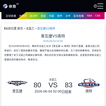
NBA
CBA
足球直播
世界杯
欧洲杯
英超
中超
德甲
法甲
篮球直播
页
直播
直播
当前位置:
首页
法篮乙
普瓦捷VS南特
资讯
普瓦捷VS南特
资讯
2026-06-04 02:00
录像
录像
在2026年06月04日，精彩的法篮乙对决【普瓦捷 vs 南特】将进行直播。喜爱法篮乙的
球迷们，别忘了提前收藏本页面，确保不错过这场精彩的比赛。为了您的观赛体验，还特别为
您整理了关于法篮乙的最新比赛列表、两队的历史交锋记录和赛程安排。这里是您获取法篮乙
直播信息的最佳地点，敬请关注。
法篮乙
80
VS
83
普瓦捷
南特
2026-06-04 02:00
已结束