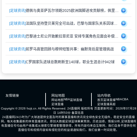
[足球资讯]
德佩与奥亚萨瓦尔领跑2025欧洲国脚进攻贡献榜，佩里西奇紧随其后
[足球资讯]
法国队坚持登贝莱完全可出战，巴黎与国家队关系因球员伤情再度紧张
[足球资讯]
巴黎迪士尼公开致歉拉菲尼亚 安排专属角色见面会补偿受冷落经历
[足球资讯]
前罗马高管回顾与穆帅短暂共事：幽默背后是管理挑战
[足球资讯]
C罗国家队进球总数刷新至140球，职业生涯总计942球
友情链接
网站地图
站内导航
NBA
NBA
CBA
网站地图
篮球直播
首页
篮球直播
足球直播
足球直播
英超
Copyright © 2026 fxzjt.cn. All Rights Reserved.
24直播网
版权所有 页面更新时间：2026年07月28
日 14时53分
备案信息
24直播网24小时为广大球迷提供全面及时的赛事直播和资讯完全绿色安全无插件，稳定安全的直播
网，每天收集最新的体育直播资讯，原创大数据足球篮球赛果预测，历史战绩，情报分析,足球直播所
有直播信号均由用户收集或从搜索引擎搜索整理获得，所有内容均来自互联网，我们自身不提供任何
直播信号和视频内容如有侵犯您的权益请通知我们，我们会第一时间处理。