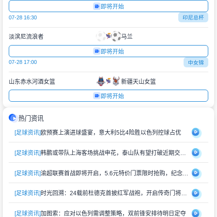
即将开始
07-28 16:30
印尼总杯
淡滨尼流浪者
马兰
即将开始
07-28 17:00
中女锦
山东赤水河酒女篮
新疆天山女篮
即将开始
热门资讯
[足球资讯]
欧预赛上演进球盛宴，意大利5比4险胜以色列控球占优
[足球资讯]
韩鹏或带队上海客场挑战申花，泰山队有望打破近期交锋劣势
[足球资讯]
渝超联赛首战即将开启，5.6元特价门票限时抢购，纪念礼品同步赠送
[足球资讯]
时光回溯：24载前杜德克首披红军战袍，开启传奇门将生涯
[足球资讯]
加图索：应对以色列需调整策略，双前锋安排待明日定夺