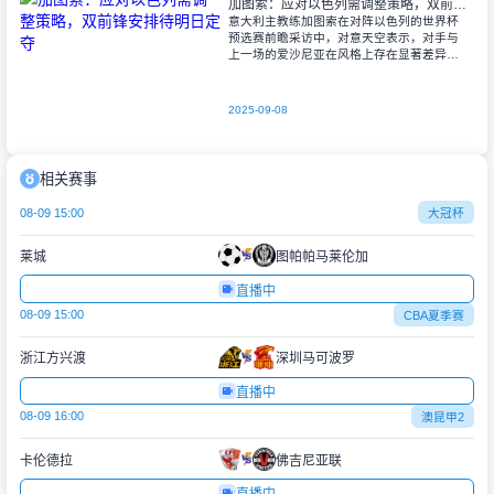
加图索：应对以色列需调整策略，双前锋安排待明日定夺
意大利主教练加图索在对阵以色列的世界杯
预选赛前瞻采访中，对意天空表示，对手与
上一场的爱沙尼亚在风格上存在显著差异。
他指出，爱沙尼亚更依赖身体对抗和强硬防
守，而以色列则是一支技术细腻、反击能力
出色的
2025-09-08
相关赛事
08-09 15:00
大冠杯
莱城
图帕帕马莱伦加
直播中
08-09 15:00
CBA夏季赛
浙江方兴渡
深圳马可波罗
直播中
08-09 16:00
澳昆甲2
卡伦德拉
佛吉尼亚联