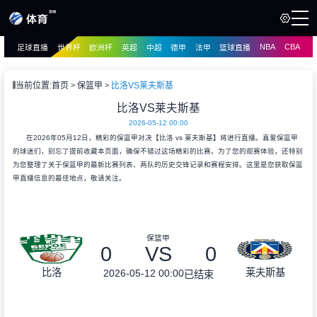
NBA
CBA
足球直播
世界杯
欧洲杯
英超
中超
德甲
法甲
篮球直播
页
直播
直播
当前位置:
首页
保篮甲
比洛VS莱夫斯基
资讯
比洛VS莱夫斯基
资讯
2026-05-12 00:00
录像
录像
在2026年05月12日，精彩的保篮甲对决【比洛 vs 莱夫斯基】将进行直播。喜爱保篮甲
的球迷们，别忘了提前收藏本页面，确保不错过这场精彩的比赛。为了您的观赛体验，还特别
为您整理了关于保篮甲的最新比赛列表、两队的历史交锋记录和赛程安排。这里是您获取保篮
甲直播信息的最佳地点，敬请关注。
保篮甲
0
VS
0
比洛
莱夫斯基
2026-05-12 00:00
已结束