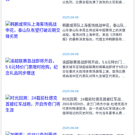
以色列，比赛全程充满了进攻的火花和高效
的射门机会。赛后技术统计显示，以色列在
控球率上以46%对54%不敌意大利，而在射
2025-09-09
韩鹏或带队上海客场挑战申花，泰山队有望打破近期交锋劣势
山东泰山队本周五将迎来中超赛场上的关键
战役，客场对阵上海申花。来自《济南时
报》的最新消息指出，代理主帅韩鹏极有可
能继续执掌教鞭，率队出征上海，这场鲁沪
对决无疑成为其执教能力的又一次重要检
验。
2025-09-08
渝超联赛首战即将开启，5.6元特价门票限时抢购，纪念礼品同步赠送
重庆城市足球超级联赛的揭幕战即将于9月13
日在重庆大田湾体育场激情上演，首场比赛
将由渝中区代表队对阵九龙坡区代表队。据
重庆广电第1眼透露，门票发售将于9月9日上
午10时准时开始，每张票价仅为5.6
2025-09-08
时光回溯：24载前杜德克首披红军战袍，开启传奇门将生涯
2001年9月8日，波兰门将杰尔兹-杜德克首次
代表利物浦登场，这一天成为红军球迷心中
值得铭记的历史时刻。作为当年夏季从费耶
诺德转会而来的新援，杜德克迅速融入球
队，开启了自己在英超赛场的辉煌篇章。
2025-09-08