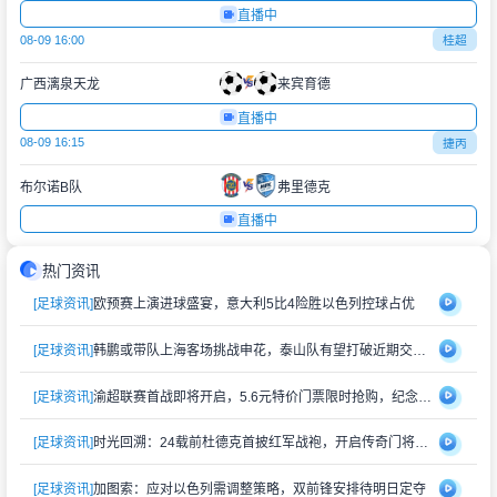
直播中
08-09 16:00
桂超
广西漓泉天龙
来宾育德
直播中
08-09 16:15
捷丙
布尔诺B队
弗里德克
直播中
热门资讯
[足球资讯]
欧预赛上演进球盛宴，意大利5比4险胜以色列控球占优
[足球资讯]
韩鹏或带队上海客场挑战申花，泰山队有望打破近期交锋劣势
[足球资讯]
渝超联赛首战即将开启，5.6元特价门票限时抢购，纪念礼品同步赠送
[足球资讯]
时光回溯：24载前杜德克首披红军战袍，开启传奇门将生涯
[足球资讯]
加图索：应对以色列需调整策略，双前锋安排待明日定夺