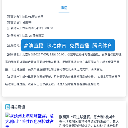
详情
【赛事名称】比洛VS莱夫斯基
【赛事分类】
保篮甲
【开赛时间】2026年05月12日 00:00
【对阵双方】比洛 vs 莱夫斯基
高清直播
咪咕体育
免费直播
腾讯体育
【直播信号】
【赛事说明】北京时间2026年05月12日 00:00，保篮甲直播准时在线播放，喜欢看保篮甲比
赛的朋友可以提前收藏本页面以免错过直播。足球直播还为您在本页面索引了相关保篮甲直
播、【比洛直播、莱夫斯基直播的近期比赛列表以及两队历史交锋、两队赛程。
【友好提示】部分比赛将在赛前更新，可能需要您在比赛前再刷新查看。 如果本页面比赛已
经过期已经过期，或者以上信号都无效，请进入足球直播查看最新直播信号。
相关资讯
欧预赛上演进球盛宴，意大利5比4险胜以色列控球占优
在一场欧洲区世界杯预选赛的激战中，意大
利凭借微弱的控球优势，以5比4的比分险胜