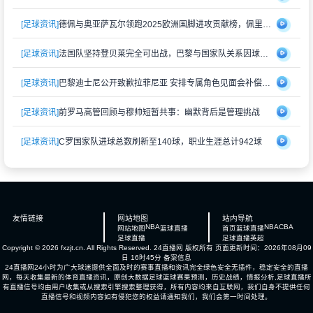
[足球资讯]
德佩与奥亚萨瓦尔领跑2025欧洲国脚进攻贡献榜，佩里西奇紧随其后
[足球资讯]
法国队坚持登贝莱完全可出战，巴黎与国家队关系因球员伤情再度紧张
[足球资讯]
巴黎迪士尼公开致歉拉菲尼亚 安排专属角色见面会补偿受冷落经历
[足球资讯]
前罗马高管回顾与穆帅短暂共事：幽默背后是管理挑战
[足球资讯]
C罗国家队进球总数刷新至140球，职业生涯总计942球
友情链接
网站地图
站内导航
NBA
NBA
CBA
网站地图
篮球直播
首页
篮球直播
足球直播
足球直播
英超
Copyright © 2026 fxzjt.cn. All Rights Reserved.
24直播网
版权所有 页面更新时间：2026年08月09
日 16时45分
备案信息
24直播网24小时为广大球迷提供全面及时的赛事直播和资讯完全绿色安全无插件，稳定安全的直播
网，每天收集最新的体育直播资讯，原创大数据足球篮球赛果预测，历史战绩，情报分析,足球直播所
有直播信号均由用户收集或从搜索引擎搜索整理获得，所有内容均来自互联网，我们自身不提供任何
直播信号和视频内容如有侵犯您的权益请通知我们，我们会第一时间处理。