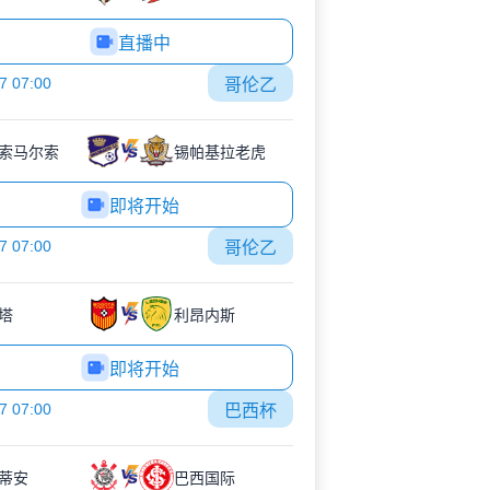
直播中
7 07:00
哥伦乙
索马尔索
锡帕基拉老虎
即将开始
7 07:00
哥伦乙
塔
利昂内斯
即将开始
7 07:00
巴西杯
蒂安
巴西国际