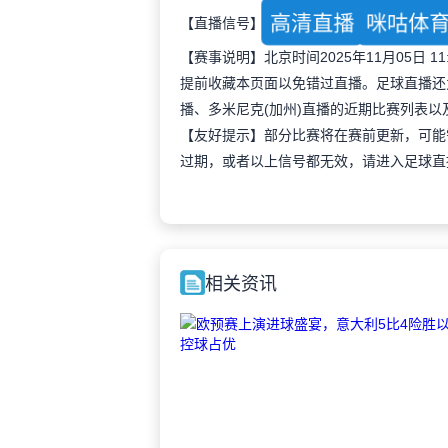
高清直播
咪咕体
【直播信号】
【赛事说明】北京时间2025年11月05日 
提前收藏本页面以免错过直播。足球直播还
播、多米尼克(加州)直播的近期比赛列表
【友好提示】部分比赛将在赛前更新，可能
过期，或者以上信号都无效，请进入足球直
相关资讯