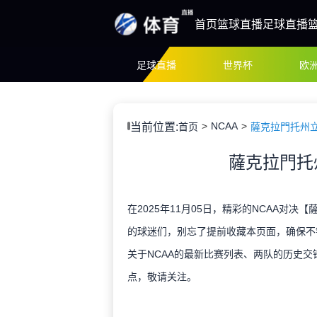
首页
篮球直播
足球直播
足球直播
世界杯
欧
NCAA
当前位置:
首页
薩克拉門托州立
薩克拉門托
在2025年11月05日，精彩的NCAA对决【
的球迷们，别忘了提前收藏本页面，确保不
关于NCAA的最新比赛列表、两队的历史交
点，敬请关注。