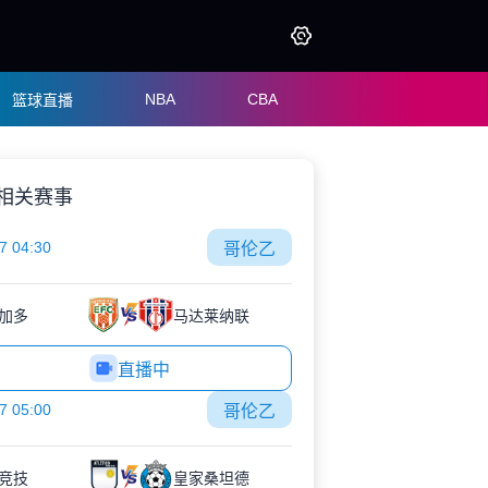
NBA
CBA
篮球直播
相关赛事
7 04:30
哥伦乙
加多
马达莱纳联
直播中
7 05:00
哥伦乙
竞技
皇家桑坦德