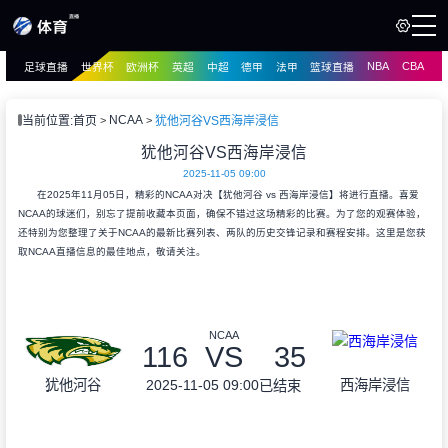
NBA
CBA
足球直播
世界杯
欧洲杯
英超
中超
德甲
法甲
篮球直播
页
直播
直播
NCAA
当前位置:
首页
犹他河谷VS西海岸浸信
资讯
犹他河谷VS西海岸浸信
资讯
2025-11-05 09:00
录像
录像
在2025年11月05日，精彩的NCAA对决【犹他河谷 vs 西海岸浸信】将进行直播。喜爱
NCAA的球迷们，别忘了提前收藏本页面，确保不错过这场精彩的比赛。为了您的观赛体验，
还特别为您整理了关于NCAA的最新比赛列表、两队的历史交锋记录和赛程安排。这里是您获
取NCAA直播信息的最佳地点，敬请关注。
NCAA
116
VS
35
2025-11-05 09:00
犹他河谷
西海岸浸信
已结束