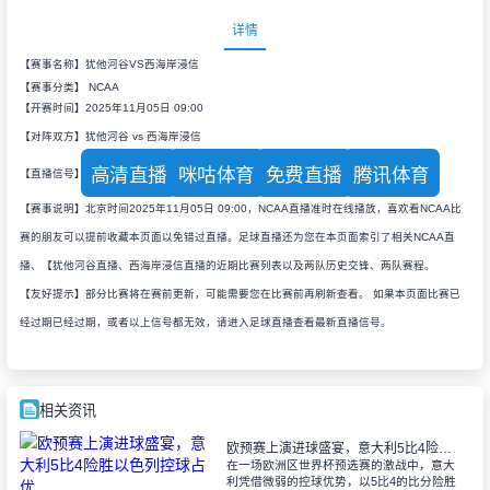
详情
【赛事名称】犹他河谷VS西海岸浸信
【赛事分类】
NCAA
【开赛时间】2025年11月05日 09:00
【对阵双方】犹他河谷 vs 西海岸浸信
高清直播
咪咕体育
免费直播
腾讯体育
【直播信号】
【赛事说明】北京时间2025年11月05日 09:00，NCAA直播准时在线播放，喜欢看NCAA比
赛的朋友可以提前收藏本页面以免错过直播。足球直播还为您在本页面索引了相关NCAA直
播、【犹他河谷直播、西海岸浸信直播的近期比赛列表以及两队历史交锋、两队赛程。
【友好提示】部分比赛将在赛前更新，可能需要您在比赛前再刷新查看。 如果本页面比赛已
经过期已经过期，或者以上信号都无效，请进入足球直播查看最新直播信号。
相关资讯
欧预赛上演进球盛宴，意大利5比4险胜以色列控球占优
在一场欧洲区世界杯预选赛的激战中，意大
利凭借微弱的控球优势，以5比4的比分险胜