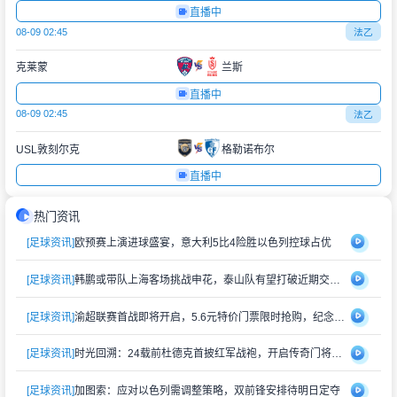
直播中
08-09 02:45
法乙
克莱蒙
兰斯
直播中
08-09 02:45
法乙
USL敦刻尔克
格勒诺布尔
直播中
热门资讯
[足球资讯]
欧预赛上演进球盛宴，意大利5比4险胜以色列控球占优
[足球资讯]
韩鹏或带队上海客场挑战申花，泰山队有望打破近期交锋劣势
[足球资讯]
渝超联赛首战即将开启，5.6元特价门票限时抢购，纪念礼品同步赠送
[足球资讯]
时光回溯：24载前杜德克首披红军战袍，开启传奇门将生涯
[足球资讯]
加图索：应对以色列需调整策略，双前锋安排待明日定夺