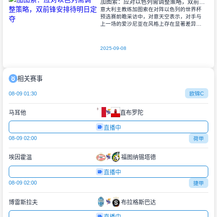
加图索：应对以色列需调整策略，双前锋安排待明日定夺
意大利主教练加图索在对阵以色列的世界杯
预选赛前瞻采访中，对意天空表示，对手与
上一场的爱沙尼亚在风格上存在显著差异。
他指出，爱沙尼亚更依赖身体对抗和强硬防
守，而以色列则是一支技术细腻、反击能力
出色的
2025-09-08
相关赛事
08-09 01:30
欧锦C
马耳他
直布罗陀
直播中
08-09 02:00
荷甲
埃因霍温
福图纳锡塔德
直播中
08-09 02:00
捷甲
博雷斯拉夫
布拉格斯巴达