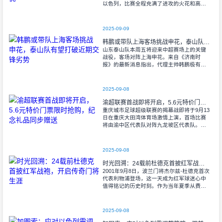
以色列，比赛全程充满了进攻的火花和高效
的射门机会。赛后技术统计显示，以色列在
控球率上以46%对54%不敌意大利，而在射
2025-09-09
韩鹏或带队上海客场挑战申花，泰山队有望打破近期交锋劣势
山东泰山队本周五将迎来中超赛场上的关键
战役，客场对阵上海申花。来自《济南时
报》的最新消息指出，代理主帅韩鹏极有可
能继续执掌教鞭，率队出征上海，这场鲁沪
对决无疑成为其执教能力的又一次重要检
验。
2025-09-08
渝超联赛首战即将开启，5.6元特价门票限时抢购，纪念礼品同步赠送
重庆城市足球超级联赛的揭幕战即将于9月13
日在重庆大田湾体育场激情上演，首场比赛
将由渝中区代表队对阵九龙坡区代表队。据
重庆广电第1眼透露，门票发售将于9月9日上
午10时准时开始，每张票价仅为5.6
2025-09-08
时光回溯：24载前杜德克首披红军战袍，开启传奇门将生涯
2001年9月8日，波兰门将杰尔兹-杜德克首次
代表利物浦登场，这一天成为红军球迷心中
值得铭记的历史时刻。作为当年夏季从费耶
诺德转会而来的新援，杜德克迅速融入球
队，开启了自己在英超赛场的辉煌篇章。
2025-09-08