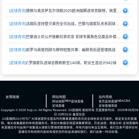
[足球资讯]
德佩与奥亚萨瓦尔领跑2025欧洲国脚进攻贡献榜，佩里西奇紧随其后
[足球资讯]
法国队坚持登贝莱完全可出战，巴黎与国家队关系因球员伤情再度紧张
[足球资讯]
巴黎迪士尼公开致歉拉菲尼亚 安排专属角色见面会补偿受冷落经历
[足球资讯]
前罗马高管回顾与穆帅短暂共事：幽默背后是管理挑战
[足球资讯]
C罗国家队进球总数刷新至140球，职业生涯总计942球
友情链接
网站地图
站内导航
NBA
NBA
CBA
网站地图
篮球直播
首页
篮球直播
足球直播
足球直播
英超
Copyright © 2026 fxzjt.cn. All Rights Reserved.
24直播网
版权所有 页面更新时间：2026年08月09
日 03时31分
备案信息
24直播网24小时为广大球迷提供全面及时的赛事直播和资讯完全绿色安全无插件，稳定安全的直播
网，每天收集最新的体育直播资讯，原创大数据足球篮球赛果预测，历史战绩，情报分析,足球直播所
有直播信号均由用户收集或从搜索引擎搜索整理获得，所有内容均来自互联网，我们自身不提供任何
直播信号和视频内容如有侵犯您的权益请通知我们，我们会第一时间处理。