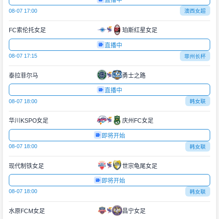
直播中
08-07 17:00
澳西女超
FC索伦托女足
珀斯红星女足
直播中
08-07 17:15
菲州长杯
泰拉菲尔马
勇士之路
直播中
08-07 18:00
韩女联
华川KSPO女足
庆州FC女足
即将开始
08-07 18:00
韩女联
现代制铁女足
世宗龟尾女足
即将开始
08-07 18:00
韩女联
水原FCM女足
昌宁女足